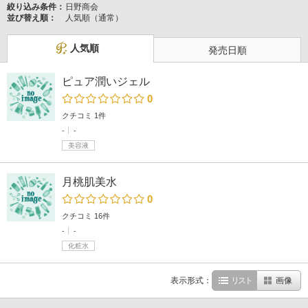
絞り込み条件：
日野商会
並び替え順：
人気順（通常）
人気順
発売日順
ピュア潤いジェル
0
クチコミ 1件
-
-
美容液
月桃肌美水
0
クチコミ 16件
-
-
化粧水
表示形式：
リスト
画像