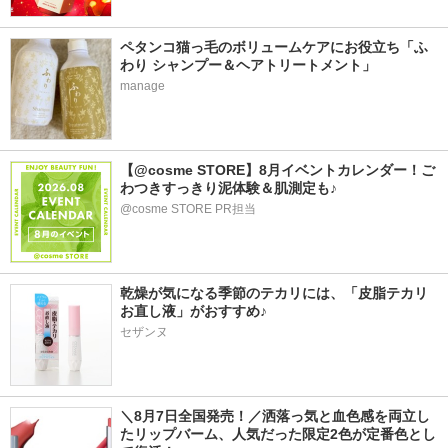
ペタンコ猫っ毛のボリュームケアにお役立ち「ふ
わり シャンプー＆ヘアトリートメント」
manage
【@cosme STORE】8月イベントカレンダー！ご
わつきすっきり泥体験＆肌測定も♪
@cosme STORE PR担当
乾燥が気になる季節のテカリには、「皮脂テカリ
お直し液」がおすすめ♪
セザンヌ
＼8月7日全国発売！／洒落っ気と血色感を両立し
たリップバーム、人気だった限定2色が定番色とし