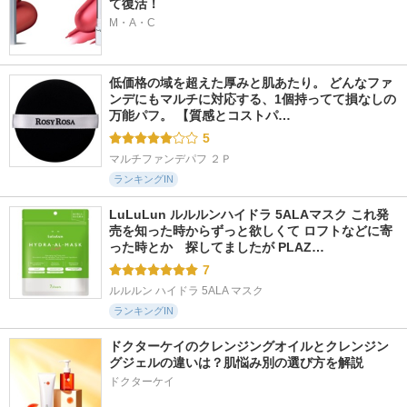
て復活！
M・A・C
低価格の域を超えた厚みと肌あたり。 どんなファ
ンデにもマルチに対応する、1個持ってて損なしの
万能パフ。 【質感とコストパ…
5
マルチファンデパフ ２Ｐ
ランキングIN
LuLuLun ルルルンハイドラ 5ALAマスク これ発
売を知った時からずっと欲しくて ロフトなどに寄
った時とか　探してましたが PLAZ…
7
ルルルン ハイドラ 5ALA マスク
ランキングIN
ドクターケイのクレンジングオイルとクレンジン
グジェルの違いは？肌悩み別の選び方を解説
ドクターケイ