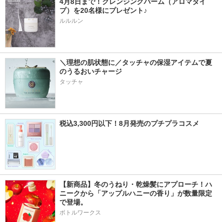
4月8日まで！クレンジングバーム（アロマタイ
プ）を20名様にプレゼント♪
ルルルン
＼理想の肌状態に／タッチャの保湿アイテムで夏
のうるおいチャージ
タッチャ
税込3,300円以下！8月発売のプチプラコスメ
【新商品】冬のうねり・乾燥髪にアプローチ！ハ
ニークから「アップルハニーの香り」が数量限定
で登場。
ボトルワークス