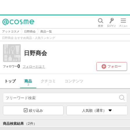
@cosme
アットコスメ
日野商会
商品一覧
日野商会 おすすめ商品・人気ランキング
日野商会
0
フォロー
フォローとは？
フォロワー
トップ
商品
クチコミ
コンテンツ
2
0
絞り込み
人気順（通常）
商品検索結果
（2件）