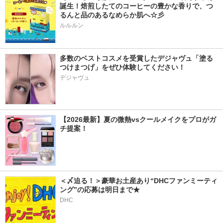
誕生！焙煎したてのコーヒーの豊かな香りで、つ
るんと品のあるなめらか肌へ☆彡
ルルルン
多数のベストコスメを受賞したデジャヴュ「塗る
つけまつげ」をぜひ体験してください！
デジャヴュ
【2026最新】夏の微熱vsクールメイクをプロがガ
チ提案！
＜〆迫る！＞豪華お土産あり“DHCファンミーティ
ング”の応募は明日まで★
DHC