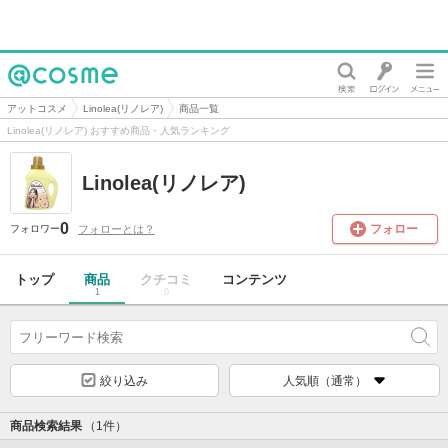
@cosme
アットコスメ
Linolea(リノレア)
商品一覧
Linolea(リノレア) おすすめ商品・人気ランキング
Linolea(リノレア)
0
フォロー
フォローとは？
フォロワー
トップ
商品
クチコミ
コンテンツ
1
0
絞り込み
人気順（通常）
商品検索結果
（1件）