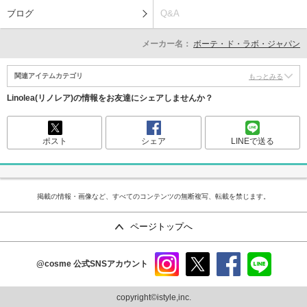
ブログ
Q&A
メーカー名：
ボーテ・ド・ラボ・ジャパン
関連アイテムカテゴリ
もっとみる
Linolea(リノレア)の情報をお友達にシェアしませんか？
ポスト
シェア
LINEで送る
掲載の情報・画像など、すべてのコンテンツの無断複写、転載を禁じます。
ページトップへ
@cosme
公式SNSアカウント
instag
x
faceb
line
ram
ook
copyright©istyle,inc.