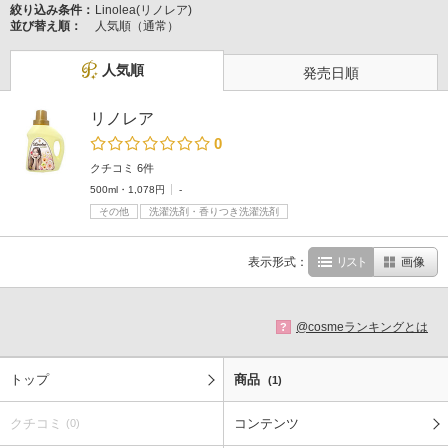
絞り込み条件：
Linolea(リノレア)
並び替え順：
人気順（通常）
人気順
発売日順
リノレア
0
クチコミ 6件
500ml・1,078円
-
その他
洗濯洗剤・香りつき洗濯洗剤
表示形式：
リスト
画像
@cosmeランキングとは
?
トップ
商品
(1)
クチコミ
コンテンツ
(0)