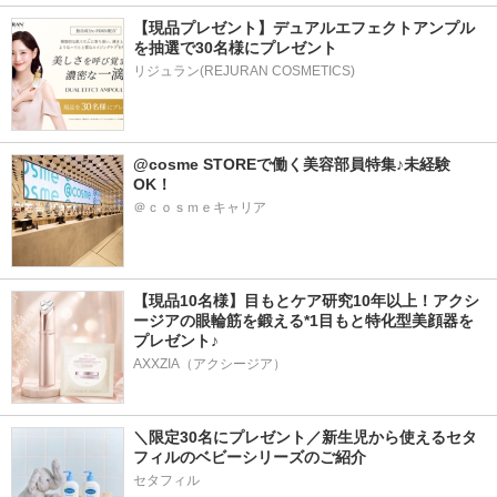
【現品プレゼント】デュアルエフェクトアンプル
を抽選で30名様にプレゼント
リジュラン(REJURAN COSMETICS)
@cosme STOREで働く美容部員特集♪未経験
OK！
＠ｃｏｓｍｅキャリア
【現品10名様】目もとケア研究10年以上！アクシ
ージアの眼輪筋を鍛える*1目もと特化型美顔器を
プレゼント♪
AXXZIA（アクシージア）
＼限定30名にプレゼント／新生児から使えるセタ
フィルのベビーシリーズのご紹介
セタフィル