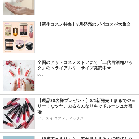
【新作コスメ特集】8月発売のデパコスが大集合
全国のアットコスメストアにて「二代目酒粕パッ
ク」のトライアルミニサイズ発売中★
pdc
【現品30名様プレゼント】8/1新発売！まるでジェ
リー！なツヤ、ぷるるんなリキッドルージュが登
場♪
アナ スイ コスメティックス
「頭皮すっきり」と「髪がまとまる」に特化した