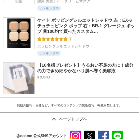
薬用 美白ナイトクリームマスク
ランキングIN
ケイト ポッピングシルエットシャドウ 左：EX-6 
チュチュピンク ポップ 右：BR-1 グレージュ ポッ
プ 昔100均で買ったカスタム…
7
ポッピングシルエットシャドウ
ランキングIN
【10名様プレゼント】うるおい不足の方に！成分
の力できめ細やかなハリ肌へ導く美容液
IROIKU
掲載の情報・画像など、すべてのコンテンツの無断複写、転載を禁じます。
ページトップへ
@cosme
公式SNSアカウント