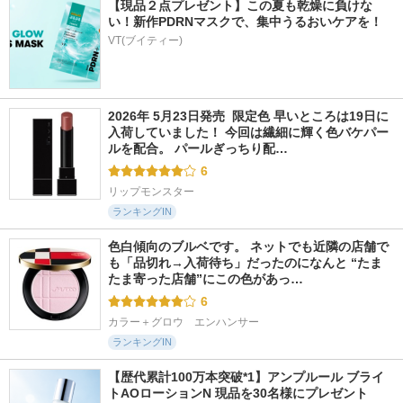
【現品２点プレゼント】この夏も乾燥に負けな
い！新作PDRNマスクで、集中うるおいケアを！
VT(ブイティー)
2026年 5月23日発売  限定色 早いところは19日に
入荷していました！ 今回は繊細に輝く色バケパー
ルを配合。 パールぎっちり配…
6
リップモンスター
ランキングIN
色白傾向のブルベです。 ネットでも近隣の店舗で
も「品切れ→入荷待ち」だったのになんと “たま
たま寄った店舗”にこの色があっ…
6
カラー＋グロウ　エンハンサー
ランキングIN
【歴代累計100万本突破*1】アンプルール ブライ
トAOローションN 現品を30名様にプレゼント