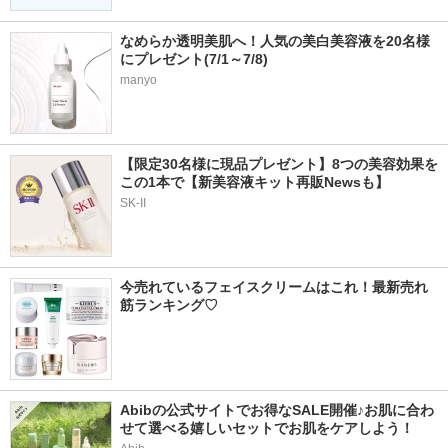
なめらか透明美肌へ！人気の美白美容液を20名様
にプレゼント(7/1～7/8)
manyo
【限定30名様に現品プレゼント】8つの美容効果を
この1本で【新美容液キット再販Newsも】
SK-II
今売れているフェイスクリームはこれ！最新売れ
筋ランキング♡
Abibの公式サイトでお得なSALE開催♪お肌に合わ
せて選べる嬉しいセットでお肌をケアしよう！