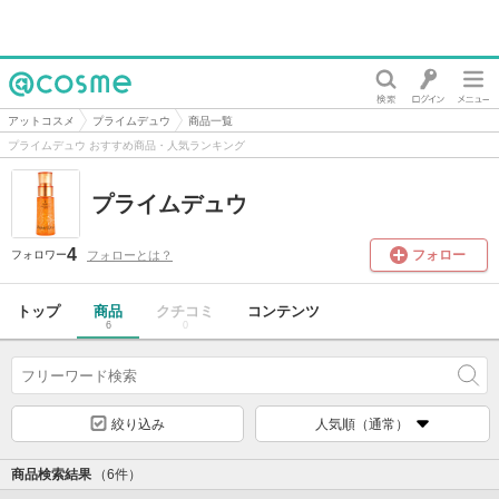
@cosme
アットコスメ
プライムデュウ
商品一覧
プライムデュウ おすすめ商品・人気ランキング
プライムデュウ
4
フォロー
フォローとは？
フォロワー
トップ
商品
クチコミ
コンテンツ
6
0
絞り込み
人気順（通常）
商品検索結果
（6件）