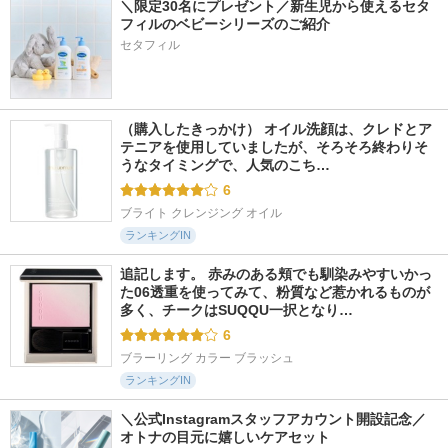
＼限定30名にプレゼント／新生児から使えるセタ
フィルのベビーシリーズのご紹介
セタフィル
（購入したきっかけ） オイル洗顔は、クレドとア
テニアを使用していましたが、そろそろ終わりそ
うなタイミングで、人気のこち…
6
ブライト クレンジング オイル
ランキングIN
追記します。 赤みのある頬でも馴染みやすいかっ
た06透重を使ってみて、粉質など惹かれるものが
多く、チークはSUQQU一択となり…
6
ブラーリング カラー ブラッシュ
ランキングIN
＼公式Instagramスタッフアカウント開設記念／
オトナの目元に嬉しいケアセット