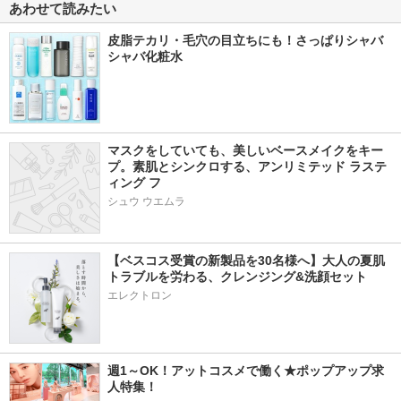
あわせて読みたい
皮脂テカリ・毛穴の目立ちにも！さっぱりシャバ
シャバ化粧水
マスクをしていても、美しいベースメイクをキー
プ。素肌とシンクロする、アンリミテッド ラステ
ィング フ
シュウ ウエムラ
【ベスコス受賞の新製品を30名様へ】大人の夏肌
トラブルを労わる、クレンジング&洗顔セット
エレクトロン
週1～OK！アットコスメで働く★ポップアップ求
人特集！