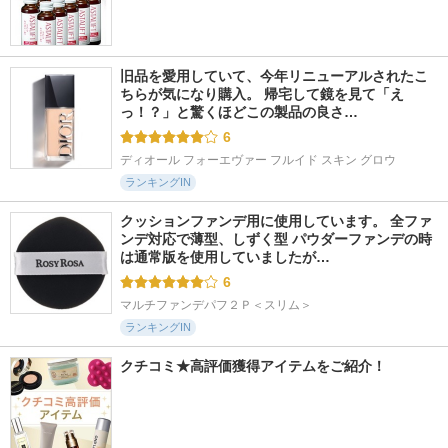
旧品を愛用していて、今年リニューアルされたこ
ちらが気になり購入。 帰宅して鏡を見て「え
っ！？」と驚くほどこの製品の良さ…
6
ディオール フォーエヴァー フルイド スキン グロウ
ランキングIN
クッションファンデ用に使用しています。 全ファ
ンデ対応で薄型、しずく型 パウダーファンデの時
は通常版を使用していましたが…
6
マルチファンデパフ２Ｐ＜スリム＞
ランキングIN
クチコミ★高評価獲得アイテムをご紹介！