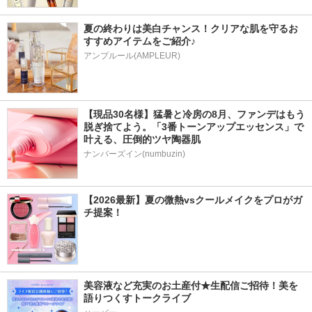
夏の終わりは美白チャンス！クリアな肌を守るお
すすめアイテムをご紹介♪
アンプルール(AMPLEUR)
【現品30名様】猛暑と冷房の8月、ファンデはもう
脱ぎ捨てよう。「3番トーンアップエッセンス」で
叶える、圧倒的ツヤ陶器肌
ナンバーズイン(numbuzin)
【2026最新】夏の微熱vsクールメイクをプロがガ
チ提案！
美容液など充実のお土産付★生配信ご招待！美を
語りつくすトークライブ