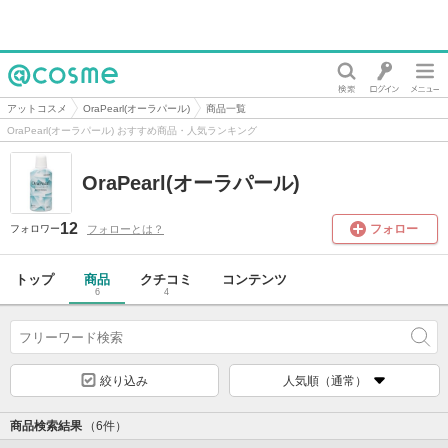
@cosme
アットコスメ
OraPearl(オーラパール)
商品一覧
OraPearl(オーラパール) おすすめ商品・人気ランキング
OraPearl(オーラパール)
12
フォロー
フォローとは？
フォロワー
トップ
商品
クチコミ
コンテンツ
6
4
絞り込み
人気順（通常）
商品検索結果
（6件）