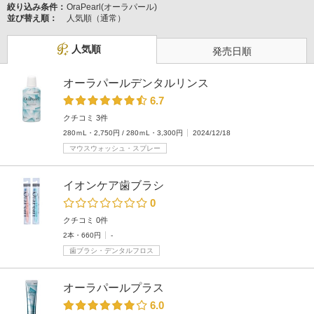
絞り込み条件：
OraPearl(オーラパール)
並び替え順：
人気順（通常）
人気順
発売日順
オーラパールデンタルリンス
6.7
クチコミ 3件
280ｍL・2,750円 / 280ｍL・3,300円
2024/12/18
マウスウォッシュ・スプレー
イオンケア歯ブラシ
0
クチコミ 0件
2本・660円
-
歯ブラシ・デンタルフロス
オーラパールプラス
6.0