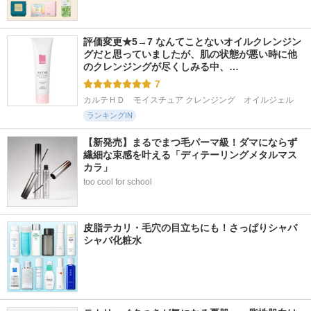
評価変更★5→7 なんてことないオイルクレンジン
グだと思っていましたが、肌の状態が悪い時に他
のクレンジングが尽くしみる中、…
7
カルテＨＤ　モイスチュア クレンジング　オイルジェル
ランキングIN
【新発売】まるでまつ毛パーマ級！ダマにならず
繊細な束感を叶える「ディテーリングメタルマス
カラ」
too cool for school
皮脂テカリ・毛穴の目立ちにも！さっぱりシャバ
シャバ化粧水