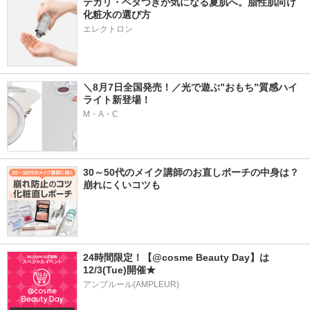
テカリ・ベタつきが気になる夏肌へ。脂性肌向け
化粧水の選び方
エレクトロン
＼8月7日全国発売！／光で遊ぶ”おもち”質感ハイ
ライト新登場！
M・A・C
30～50代のメイク講師のお直しポーチの中身は？
崩れにくいコツも
24時間限定！【@cosme Beauty Day】は
12/3(Tue)開催★
アンプルール(AMPLEUR)