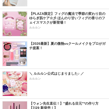
【PLAZA限定】フィグの魔法で季節の変わり目の
ゆらぎ肌ケア☆彡 ほんのり甘いフィグの香りのフ
ェイスマスクが新登場！
ルルルン
【2026最新】夏の微熱vsクールメイクをプロがガ
チ提案！
＼ ルルルン公式はじまりました♪ ／
ルルルン
【ウォン先生直伝！】"盛れる目元"*の作り方
【7/29 新発売！】