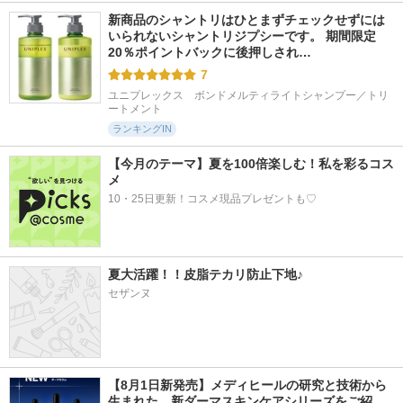
新商品のシャントリはひとまずチェックせずには
いられないシャントリジプシーです。 期間限定
20％ポイントバックに後押しされ…
7
ユニプレックス　ボンドメルティライトシャンプー／トリ
ートメント
ランキングIN
【今月のテーマ】夏を100倍楽しむ！私を彩るコス
メ
10・25日更新！コスメ現品プレゼントも♡
夏大活躍！！皮脂テカリ防止下地♪
セザンヌ
【8月1日新発売】メディヒールの研究と技術から
生まれた、新ダーマスキンケアシリーズをご紹