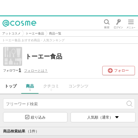
@cosme
アットコスメ
トーエー食品
商品一覧
トーエー食品 おすすめ商品・人気ランキング
トーエー食品
1
フォロー
フォローとは？
フォロワー
トップ
商品
クチコミ
コンテンツ
1
0
絞り込み
人気順（通常）
商品検索結果
（1件）