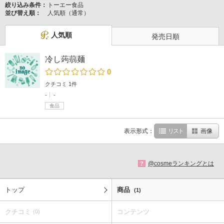
絞り込み条件：
トーエー食品
並び替え順：
人気順（通常）
人気順
発売日順
冷し蒟蒻麺
0
クチコミ 1件
-
-
食品
表示形式：
リスト
画像
@cosmeランキングとは
?
トップ
商品
(1)
クチコミ
コンテンツ
(0)