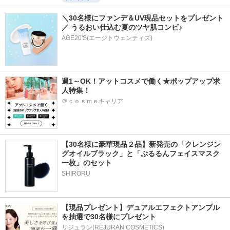
＼30名様にファンデ＆UV現品セットをプレゼント
／ うるおい仕込む夏のツヤ肌コンビ♪
AGE20'S(エージトウェンティズ)
週1～OK！アットコスメで働く★ポップアップ求
人特集！
＠ｃｏｓｍｅキャリア
【30名様に豪華現品２品】新発売の「クレンジン
グオイルブラック」と「ぷるるんフェイスマスク
一枚」のセット
SHIRORU
【現品プレゼント】デュアルエフェクトアンプル
を抽選で30名様にプレゼント
リジュラン(REJURAN COSMETICS)