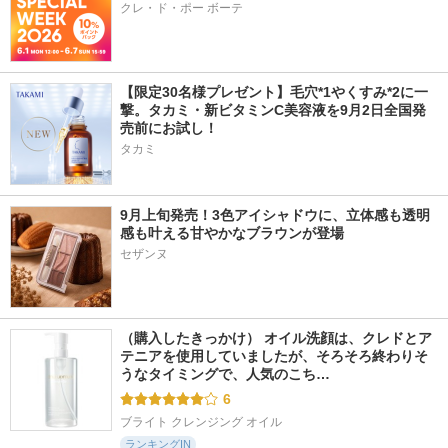
クレ・ド・ポー ボーテ
【限定30名様プレゼント】毛穴*1やくすみ*2に一
撃。タカミ・新ビタミンC美容液を9月2日全国発
売前にお試し！
タカミ
9月上旬発売！3色アイシャドウに、立体感も透明
感も叶える甘やかなブラウンが登場
（購入したきっかけ） オイル洗顔は、クレドとア
テニアを使用していましたが、そろそろ終わりそ
うなタイミングで、人気のこち…
6
ブライト クレンジング オイル
ランキングIN