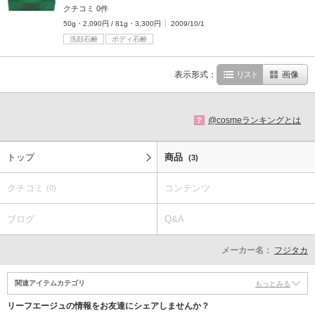
クチコミ 0件
50g・2,090円 / 81g・3,300円
2009/10/1
洗顔石鹸
ボディ石鹸
表示形式：
リスト
画像
@cosmeランキングとは
?
トップ
商品
(3)
クチコミ
コンテンツ
(0)
ブログ
Q&A
メーカー名：
フジタカ
関連アイテムカテゴリ
もっとみる
リーフエージュの情報をお友達にシェアしませんか？