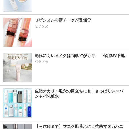
セザンヌから新チークが登場♡
セザンヌ
崩れにくいメイクは“潤い”がカギ　　保湿UV下地
パラドゥ
皮脂テカリ・毛穴の目立ちにも！さっぱりシャバ
シャバ化粧水
【～7/16まで】マスク肌荒れに！抗菌マヌカハニ