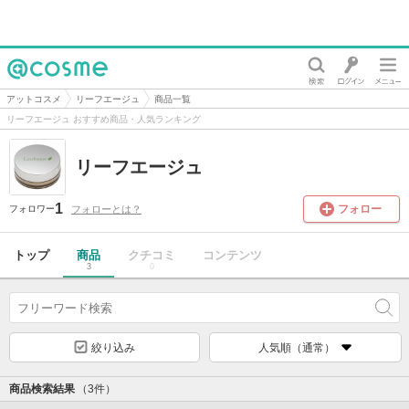
@cosme
アットコスメ
リーフエージュ
商品一覧
リーフエージュ おすすめ商品・人気ランキング
リーフエージュ
1
フォロー
フォローとは？
フォロワー
トップ
商品
クチコミ
コンテンツ
3
0
絞り込み
人気順（通常）
商品検索結果
（3件）