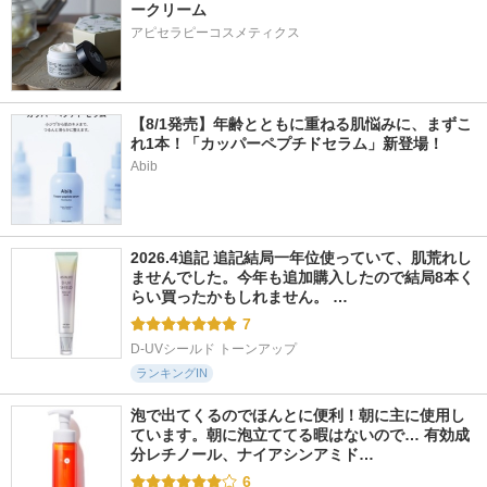
ークリーム
アピセラピーコスメティクス
【8/1発売】年齢とともに重ねる肌悩みに、まずこ
れ1本！「カッパーペプチドセラム」新登場！
Abib
2026.4追記 追記結局一年位使っていて、肌荒れし
ませんでした。今年も追加購入したので結局8本く
らい買ったかもしれません。 …
7
D-UVシールド トーンアップ
ランキングIN
泡で出てくるのでほんとに便利！朝に主に使用し
ています。朝に泡立ててる暇はないので… 有効成
分レチノール、ナイアシンアミド…
6