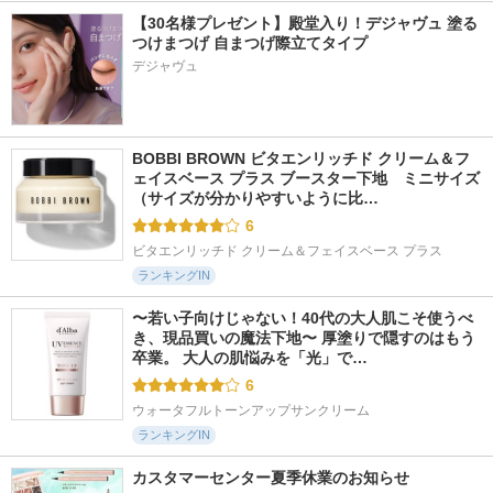
【30名様プレゼント】殿堂入り！デジャヴュ 塗る
つけまつげ 自まつげ際立てタイプ
デジャヴュ
BOBBI BROWN ビタエンリッチド クリーム＆フ
ェイスベース プラス ブースター下地　ミニサイズ 
（サイズが分かりやすいように比…
6
ビタエンリッチド クリーム＆フェイスベース プラス
ランキングIN
〜若い子向けじゃない！40代の大人肌こそ使うべ
き、現品買いの魔法下地〜 厚塗りで隠すのはもう
卒業。 大人の肌悩みを「光」で…
6
ウォータフルトーンアップサンクリーム
ランキングIN
カスタマーセンター夏季休業のお知らせ