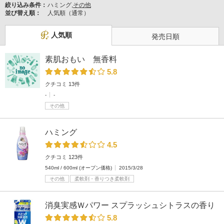
絞り込み条件：
ハミング,
その他
並び替え順：
人気順（通常）
人気順
発売日順
素肌おもい 無香料
5.8
クチコミ 13件
-
-
その他
ハミング
4.5
クチコミ 123件
540ml / 600ml (オープン価格)
2015/3/28
その他
柔軟剤・香りつき柔軟剤
消臭実感Ｗパワー スプラッシュシトラスの香り
5.8