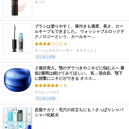
オバジ
ブラシは塗りやすく、液付きも適度、長さ、カー
ルキープもできました。 ウォッシャブルロックテ
クノロジーという、カールキー…
4
ラッシュエキスパンダー　ネオラッシュ
ランキングIN
２個目突入。顎のザラつきやニキビに悩む人へ 最
低2週間は続けてみてほしい。 私→混合肌、顎下
に頻繁にニキビができる オスス…
6
セラム シールド
ランキングIN
皮脂テカリ・毛穴の目立ちにも！さっぱりシャバ
シャバ化粧水