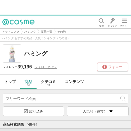
@cosme
アットコスメ
ハミング
商品一覧
その他
ハミング おすすめ商品・人気ランキング（その他）
ハミング
39,196
フォロー
フォローとは？
フォロワー
トップ
商品
クチコミ
コンテンツ
66
74
絞り込み
人気順（通常）
商品検索結果
（49件）