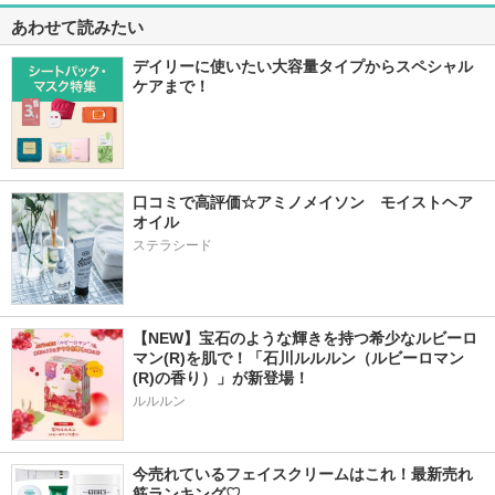
あわせて読みたい
デイリーに使いたい大容量タイプからスペシャル
ケアまで！
口コミで高評価☆アミノメイソン　モイストヘア
オイル
ステラシード
【NEW】宝石のような輝きを持つ希少なルビーロ
マン(R)を肌で！「石川ルルルン（ルビーロマン
(R)の香り）」が新登場！
ルルルン
今売れているフェイスクリームはこれ！最新売れ
筋ランキング♡