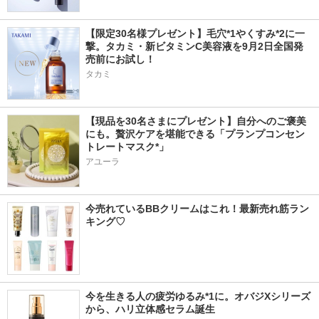
【限定30名様プレゼント】毛穴*1やくすみ*2に一
撃。タカミ・新ビタミンC美容液を9月2日全国発
売前にお試し！
タカミ
【現品を30名さまにプレゼント】自分へのご褒美
にも。贅沢ケアを堪能できる「プランプコンセン
トレートマスク*」
アユーラ
今売れているBBクリームはこれ！最新売れ筋ラン
キング♡
今を生きる人の疲労ゆるみ*1に。オバジXシリーズ
から、ハリ立体感セラム誕生