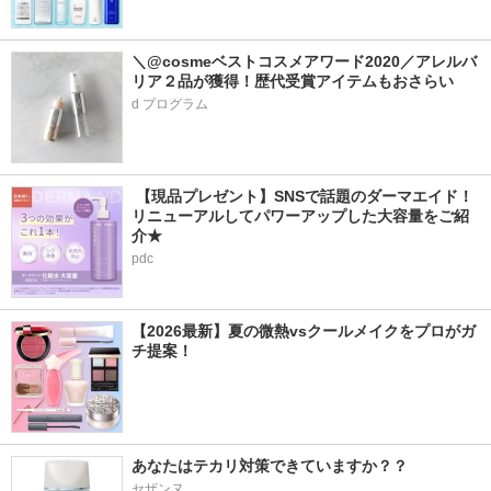
＼@cosmeベストコスメアワード2020／アレルバ
リア２品が獲得！歴代受賞アイテムもおさらい
d プログラム
 【現品プレゼント】SNSで話題のダーマエイド！
リニューアルしてパワーアップした大容量をご紹
介★
pdc
【2026最新】夏の微熱vsクールメイクをプロがガ
チ提案！
あなたはテカリ対策できていますか？？
セザンヌ