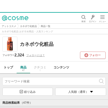
@cosme
アットコスメ
カネボウ化粧品
商品一覧
カネボウ化粧品 おすすめ商品・人気ランキング
カネボウ化粧品
2,324
フォロー
フォローとは？
フォロワー
トップ
商品
クチコミ
コンテンツ
47
0
絞り込み
人気順（通常）
商品検索結果
（47件）