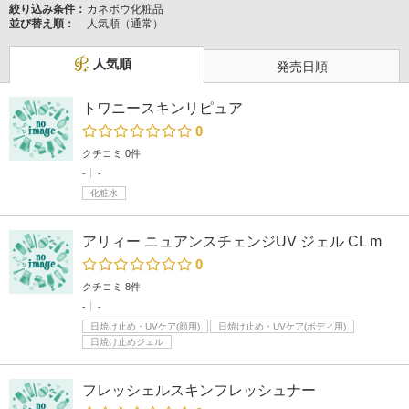
絞り込み条件：
カネボウ化粧品
並び替え順：
人気順（通常）
人気順
発売日順
トワニースキンリピュア
0
クチコミ 0件
-
-
化粧水
アリィー ニュアンスチェンジUV ジェル CL m
0
クチコミ 8件
-
-
日焼け止め・UVケア(顔用)
日焼け止め・UVケア(ボディ用)
日焼け止めジェル
フレッシェルスキンフレッシュナー