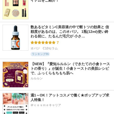
イテムをご紹介！
数あるビタミンC美容液の中で断トツの効果と 信
頼度があるのは、このオバジ。 1瓶(12ml)使い終
わる前に、たるんだ毛穴が 小さ…
7
オバジ　C10セラム
ランキングIN
【NEW】『愛知ルルルン（できたての小倉トース
トの香り）』が誕生！小倉トーストの美肌レシピ
で、ふっくらもちもち肌へ
ルルルン
週1～OK！アットコスメで働く★ポップアップ求
人特集！
＠ｃｏｓｍｅキャリア