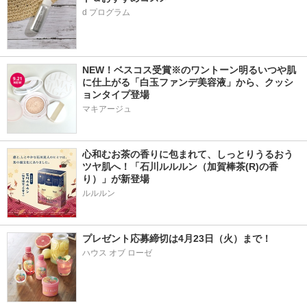
d プログラム
NEW！ベスコス受賞※のワントーン明るいつや肌
に仕上がる「白玉ファンデ美容液」から、クッシ
ョンタイプ登場
マキアージュ
心和むお茶の香りに包まれて、しっとりうるおう
ツヤ肌へ！「石川ルルルン（加賀棒茶(R)の香
り）」が新登場
プレゼント応募締切は4月23日（火）まで！
ハウス オブ ローゼ