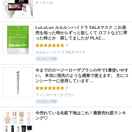
ディオール
LuLuLun ルルルンハイドラ 5ALAマスク これ発
売を知った時からずっと欲しくて ロフトなどに寄
った時とか　探してましたが PLAZ…
7
ルルルン ハイドラ 5ALA マスク
ランキングIN
今までのロージーローザブラシの中で1番使いやす
い。 本当に指先のような感覚で使えます。 主にコ
ンシーラーに使用しています…
7
フィンガータッチブラシ
ランキングIN
今売れている化粧下地はこれ！最新売れ筋ランキ
ング♡