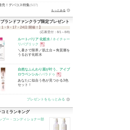
発売！デパコス特集
(5/27)
もっとみる
ブランドファンクラブ限定プレゼント
 1・9・17・24日 開催！】
(応募受付：8/1～8/8)
ルートバリア 化粧水
/ ネイチャー
リパブリック
＼暑さで限界／肌土台＝角質層を
現
うるおす化粧水
品
自然なふんわり眉が叶う、アイブ
ロウペンシル
/ パラドゥ
あなたに似合う色が見つかる3色
現
セット！
品
プレゼントをもっとみる
チコミランキング
ンプー・コンディショナー部