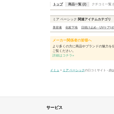
トップ
商品一覧 (2)
クチコミ一覧 (0
ミア ベーシック
関連アイテムカテゴリ
美容液
化粧下地
日焼け止め・UVケア(ボ
メーカー関係者の皆様へ
より多くの方に商品やブランドの魅力を
ご覧ください。
詳細はコチラ»
イミュ
>
ミア ベーシック
の口コミサイト -
@c
サービス