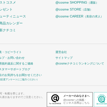
ストコスメ
@cosme SHOPPING
（通販）
レゼント
@cosme STORE
（店舗）
ューティニュース
@cosme CAREER
（美容の求人）
商品カレンダー
新クチコミ
責・コピーライト
運営会社
ルプ・お問い合わせ
サイトマップ
用規約違反に関するご連絡
@cosmeクチコミランキングについて
スタマーサポートブログ
在のお気持ちをお聞かせください
満足度アンケートにご協力ください）
写・転載を禁じます。
メーカーのみなさまへ
人差がありますのでご注意ください。
@cosmeへの掲載・
ビジネス活用はこちら