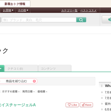
新着おトク情報
お買物
その他
カテゴリ一覧
ベストコスメ
ック
クチコミ
コンテンツ
(0)
Wha
7月
7月
紫外
モイスチャージェルA
Like
Have
6月