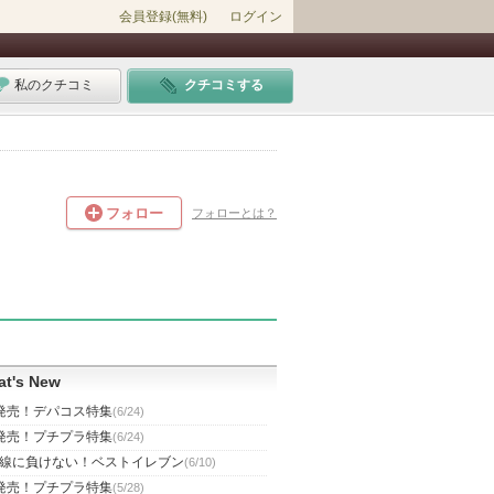
会員登録(無料)
ログイン
私のクチコミ
クチコミする
フォロー
フォローとは？
t's New
発売！デパコス特集
(6/24)
発売！プチプラ特集
(6/24)
線に負けない！ベストイレブン
(6/10)
発売！プチプラ特集
(5/28)