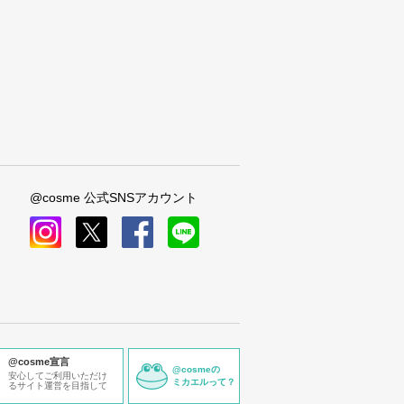
@cosme 公式SNSアカウント
instagram
x
facebook
line
@cosme宣言
@cosmeの
安心してご利用いただけ
ミカエルって？
るサイト運営を目指して