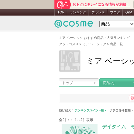
おトクにキレイになる情報が満載！
TOP
ランキング
ブランド
ブログ
Q&A
ミア ベーシック おすすめ商品・人気ランキング
アットコスメ
>
ミア ベーシック
>
商品一覧
ミア ベーシ
トップ
商品
(2)
全2件中
1～2
件表示
デイタイム 