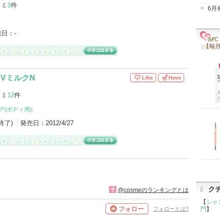
コミ
3
件
6月
売日：
-
【毎月
VミルクN
Like
Have
コミ
12
件
ア(ボディ用)
]
産終了)
発売日：
2012/4/27
ク
?
@cosmeのランキングとは
【
シャ
フォロー
フォローとは?
門
】