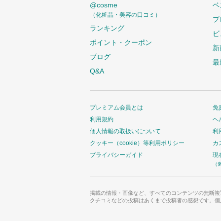
@cosme
ベ
（化粧品・美容の口コミ）
プ
ランキング
ビ
ポイント・クーポン
新
ブログ
最
Q&A
プレミアム会員とは
免
利用規約
ヘ
個人情報の取扱いについて
利
クッキー（cookie）等利用ポリシー
カ
プライバシーガイド
現
（
掲載の情報・画像など、すべてのコンテンツの無断複
クチコミなどの投稿はあくまで投稿者の感想です。個