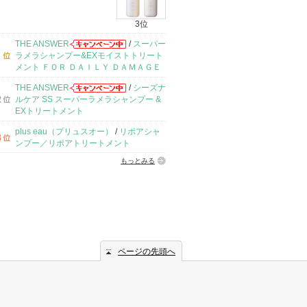
3位
THE ANSWER
/
スーパー
ラメラシャンプー&EXモイストトリート
メント ＦＯＲ ＤＡＩＬＹ ＤＡＭＡＧＥ
THE ANSWER
/
シーズナ
ルケア SS スーパーラメラシャンプー &
EXトリートメント
plus eau（プリュスオー）
/
リポアシャ
ンプー／リポアトリートメント
もっとみる
ページの先頭へ