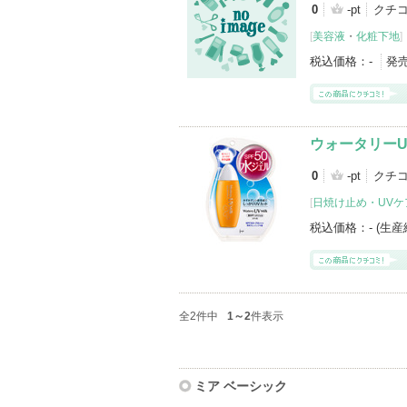
0
-pt
クチ
[
美容液
・
化粧下地
]
税込価格：
-
発
ウォータリーU
0
-pt
クチ
[
日焼け止め・UVケ
税込価格：
- (生
全2件中
1～2
件表示
ミア ベーシック