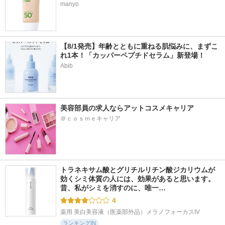
manyo
【8/1発売】年齢とともに重ねる肌悩みに、まずこ
れ1本！「カッパーペプチドセラム」新登場！
Abib
美容部員の求人ならアットコスメキャリア
＠ｃｏｓｍｅキャリア
トラネキサム酸とグリチルリチン酸ジカリウムが
効くシミ体質の人には、効果があると思います。 
昔、私がシミを消すのに、唯一…
4
薬用 美白美容液（医薬部外品）メラノフォーカスIV
ランキングIN