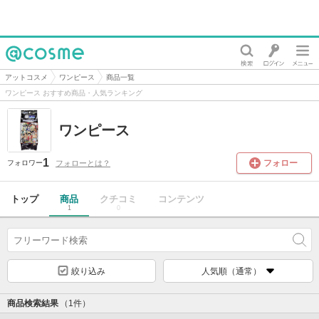
@cosme
アットコスメ
ワンピース
商品一覧
ワンピース おすすめ商品・人気ランキング
ワンピース
1
フォロー
フォローとは？
フォロワー
トップ
商品
クチコミ
コンテンツ
1
0
絞り込み
人気順（通常）
商品検索結果
（1件）