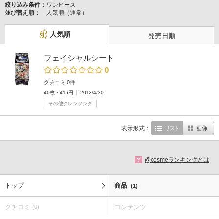
絞り込み条件：
ワンピース
並び替え順：
人気順（通常）
人気順
発売日順
フェイシャルシート
0
クチコミ 0件
40枚・416円
2012/4/30
その他クレンジング
表示形式：
リスト
画像
@cosmeランキングとは
?
トップ
商品
(1)
クチコミ
コンテンツ
(0)