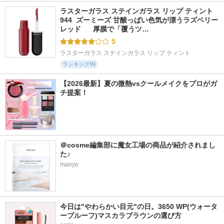
ラスターガラス ステインガラス リップ ティント 
944  ズーミーズ 甘酸っぱい色気が漂うラズベリー
レッド      厚膜で「覆うツ…
5
ラスターガラス ステインガラス リップ ティント
ランキングIN
【2026最新】夏の微熱vsクールメイクをプロがガ
チ提案！
＠cosme編集部に魔女工場の商品が紹介されまし
た♪
manyo
今日は"やわらかい目元"の日。3650 WP(ウォータ
ープルーフ)マスカラブラウンの選び方