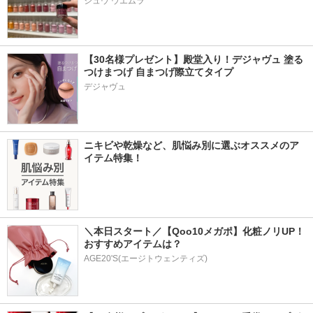
シュウ ウエムラ
【30名様プレゼント】殿堂入り！デジャヴュ 塗る
つけまつげ 自まつげ際立てタイプ
デジャヴュ
ニキビや乾燥など、肌悩み別に選ぶオススメのア
イテム特集！
＼本日スタート／【Qoo10メガポ】化粧ノリUP！
おすすめアイテムは？
AGE20'S(エージトウェンティズ)