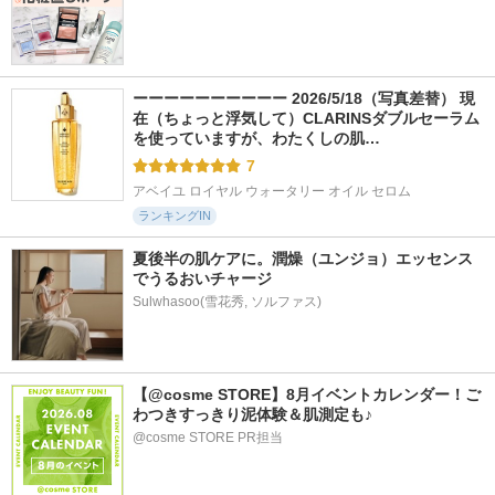
ーーーーーーーーーー 2026/5/18（写真差替） 現
在（ちょっと浮気して）CLARINSダブルセーラム
を使っていますが、わたくしの肌…
7
アベイユ ロイヤル ウォータリー オイル セロム
ランキングIN
夏後半の肌ケアに。潤燥（ユンジョ）エッセンス
でうるおいチャージ
Sulwhasoo(雪花秀, ソルファス)
【@cosme STORE】8月イベントカレンダー！ご
わつきすっきり泥体験＆肌測定も♪
@cosme STORE PR担当