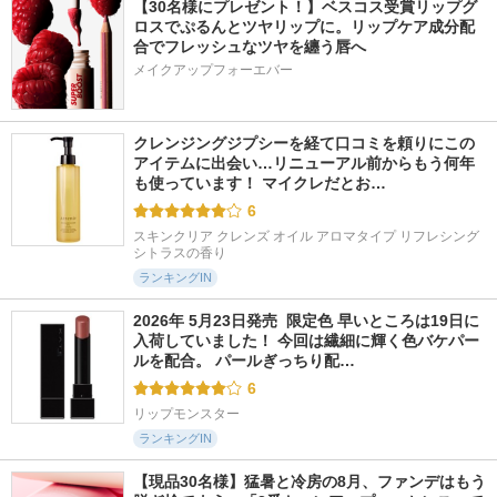
【30名様にプレゼント！】ベスコス受賞リップグ
ロスでぷるんとツヤリップに。リップケア成分配
合でフレッシュなツヤを纏う唇へ
メイクアップフォーエバー
クレンジングジプシーを経て口コミを頼りにこの
アイテムに出会い…リニューアル前からもう何年
も使っています！ マイクレだとお…
6
スキンクリア クレンズ オイル アロマタイプ リフレシング
シトラスの香り
ランキングIN
2026年 5月23日発売  限定色 早いところは19日に
入荷していました！ 今回は繊細に輝く色バケパー
ルを配合。 パールぎっちり配…
6
リップモンスター
ランキングIN
【現品30名様】猛暑と冷房の8月、ファンデはもう