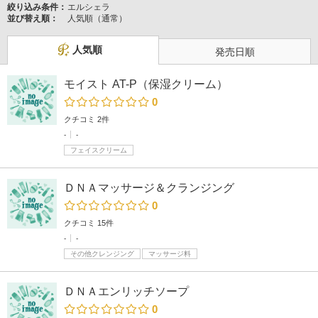
絞り込み条件：
エルシェラ
並び替え順：
人気順（通常）
人気順
発売日順
モイスト AT-P（保湿クリーム）
0
クチコミ 2件
-
-
フェイスクリーム
ＤＮＡマッサージ＆クランジング
0
クチコミ 15件
-
-
その他クレンジング
マッサージ料
ＤＮＡエンリッチソープ
0