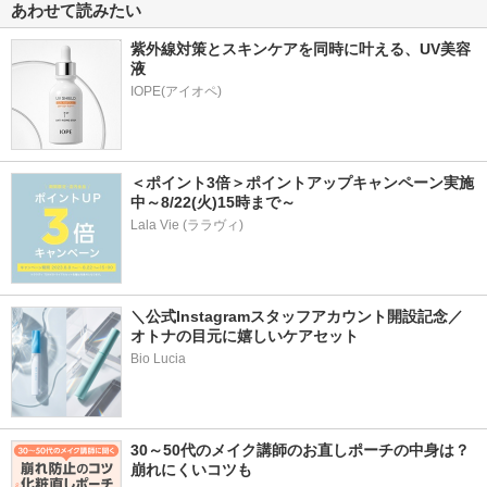
あわせて読みたい
紫外線対策とスキンケアを同時に叶える、UV美容
液
＜ポイント3倍＞ポイントアップキャンペーン実施
中～8/22(火)15時まで～
Lala Vie (ララヴィ)
＼公式Instagramスタッフアカウント開設記念／
オトナの目元に嬉しいケアセット
Bio Lucia
30～50代のメイク講師のお直しポーチの中身は？
崩れにくいコツも