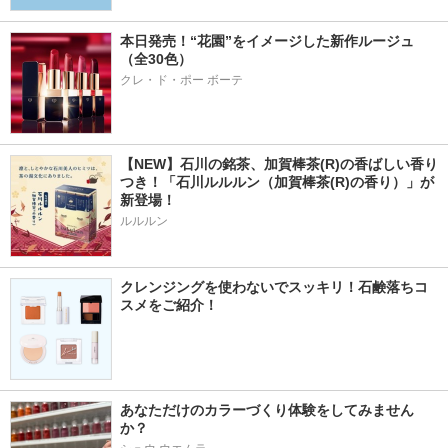
本日発売！“花園”をイメージした新作ルージュ
（全30色）
クレ・ド・ポー ボーテ
【NEW】石川の銘茶、加賀棒茶(R)の香ばしい香り
つき！「石川ルルルン（加賀棒茶(R)の香り）」が
新登場！
ルルルン
クレンジングを使わないでスッキリ！石鹸落ちコ
スメをご紹介！
あなただけのカラーづくり体験をしてみません
か？