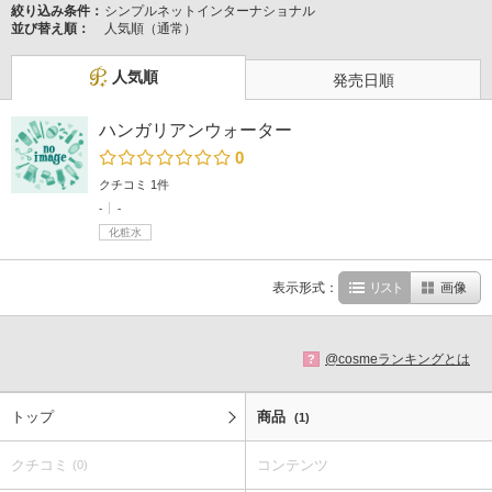
絞り込み条件：
シンプルネットインターナショナル
並び替え順：
人気順（通常）
人気順
発売日順
ハンガリアンウォーター
0
クチコミ 1件
-
-
化粧水
表示形式：
リスト
画像
@cosmeランキングとは
?
トップ
商品
(1)
クチコミ
コンテンツ
(0)