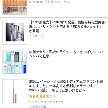
Sulwhasoo(雪花秀, ソルファス)
【7.31新発売】PDRN(*1)配合。肌悩み特化型美容
液に、ハリ・ツヤを与える「PDR-CNショット」
が登場
ディオール
皮脂テカリ・毛穴の目立ちにも！さっぱりシャバ
シャバ化粧水
追記… ベーシックな♯02ミディアムブラウンを追
加しました。一本あると便利なカラーです。 
2026.7 追記… ちょっと淡いけどどう…
6
クリーミータッチライナー
ランキングIN