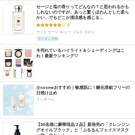
セージと塩の香りってどんなの？と思われるかも
しれないのですが、あっと驚くほわんとした柔ら
かい、でもどこか清涼感を感じる…
6
ウッド セージ ＆ シー ソルト コロン
ランキングIN
今売れているハイライト＆シェーディングはこ
れ！最新ランキング♡
@cosmeおすすめ｜敏感肌に！酸化亜鉛フリーの
日焼け止め
メンターム
【30名様に豪華現品２品】新発売の「クレンジン
グオイルブラック」と「ぷるるんフェイスマスク