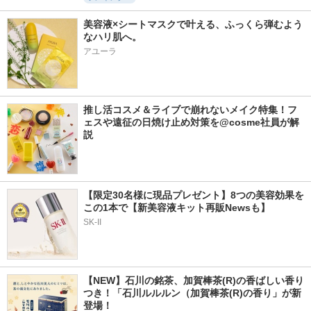
美容液×シートマスクで叶える、ふっくら弾むよう
なハリ肌へ。
アユーラ
推し活コスメ＆ライブで崩れないメイク特集！フ
ェスや遠征の日焼け止め対策を@cosme社員が解
説
【限定30名様に現品プレゼント】8つの美容効果を
この1本で【新美容液キット再販Newsも】
SK-II
【NEW】石川の銘茶、加賀棒茶(R)の香ばしい香り
つき！「石川ルルルン（加賀棒茶(R)の香り」が新
登場！