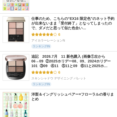
仕事のため、こちらの“EX16 限定色”のネット予約
が出来ないまま「受付終了」となってしまったの
で、ダメだと思って似た色合い…
6
アイカラーレーションN
ランキングIN
追記　2026.7月　11 新色購入 (画像①左から
06→09  ②2025ホリデー08、09、2024ホリデー
101  ③09   ④11   ⑤11と09   ⑥11と2025ホ…
6
スキンシャドウ デザイニング パレット
ランキングIN
洋梨＆イングリッシュペアー×フローラルの香りま
とめ