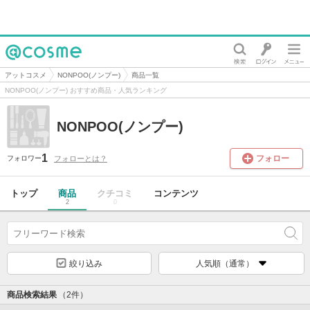
@cosme
アットコスメ
NONPOO(ノンプー)
商品一覧
NONPOO(ノンプー) おすすめ商品・人気ランキング
NONPOO(ノンプー)
1
フォロー
フォローとは？
フォロワー
トップ
商品
クチコミ
コンテンツ
2
0
絞り込み
人気順（通常）
商品検索結果
（2件）