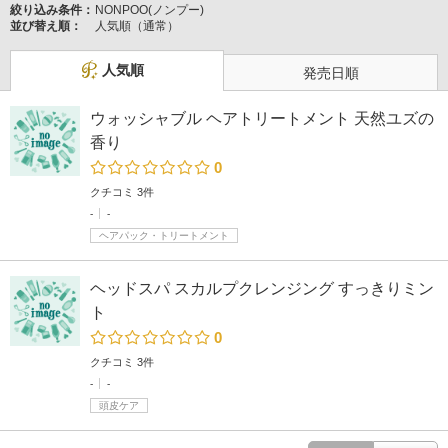
絞り込み条件：
NONPOO(ノンプー)
並び替え順：
人気順（通常）
人気順
発売日順
ウォッシャブル ヘアトリートメント 天然ユズの
香り
0
クチコミ 3件
-
-
ヘアパック・トリートメント
ヘッドスパ スカルプクレンジング すっきりミン
ト
0
クチコミ 3件
-
-
頭皮ケア