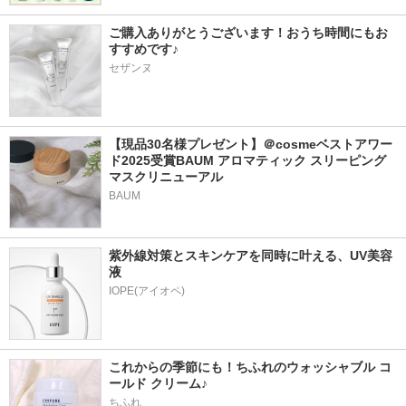
ご購入ありがとうございます！おうち時間にもお
すすめです♪
セザンヌ
【現品30名様プレゼント】＠cosmeベストアワー
ド2025受賞BAUM アロマティック スリーピング
マスクリニューアル
BAUM
紫外線対策とスキンケアを同時に叶える、UV美容
液
これからの季節にも！ちふれのウォッシャブル コ
ールド クリーム♪
ちふれ