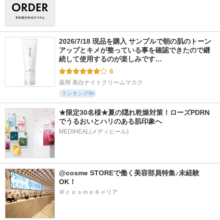
2026/7/18 現品を購入 サンプルで朝の肌のトーン
アップとキメが整っている事を確認できたので継
続して使用するのが楽しみです…
6
薬用 美白ナイトクリームマスク
ランキングIN
★限定30名様★夏の隠れ乾燥対策！ローズPDRN
でうるおいとハリのある肌印象へ
MEDIHEAL(メディヒール)
@cosme STOREで働く美容部員特集♪未経験
OK！
＠ｃｏｓｍｅキャリア