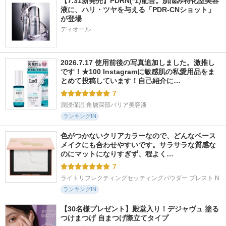
【7.31新発売】PDRN(*1)配合。肌悩み特化型美容
液に、ハリ・ツヤを与える「PDR-CNショット」
が登場
ディオール
2026.7.17 使用前後の写真追加しました。激推し
です！★100 Instagramに敏感肌の私愛用品をま
とめて投稿しています！自己紹介に…
7
潤浸保湿 角層深部バリア美容液
ランキングIN
色がつかないクリアカラーなので、どんなベース
メイクにも合わせやすいです。サラサラな質感な
のにマットになりすぎず、程よく…
7
ライトリフレクティングセッティングパウダー プレスト N
ランキングIN
【30名様プレゼント】殿堂入り！デジャヴュ 塗る
つけまつげ 自まつげ際立てタイプ