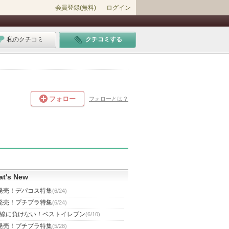
会員登録(無料)
ログイン
私のクチコミ
クチコミする
フォロー
フォローとは？
t's New
発売！デパコス特集
(6/24)
発売！プチプラ特集
(6/24)
線に負けない！ベストイレブン
(6/10)
発売！プチプラ特集
(5/28)