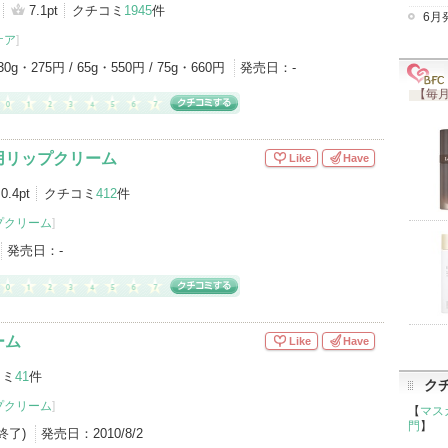
7.1pt
クチコミ
1945
件
6月
ケア
]
30g・275円 / 65g・550円 / 75g・660円
発売日：
-
【毎月
用リップクリーム
Like
Have
0.4pt
クチコミ
412
件
プクリーム
]
発売日：
-
ーム
Like
Have
コミ
41
件
ク
プクリーム
]
【
マス
門
】
産終了)
発売日：
2010/8/2