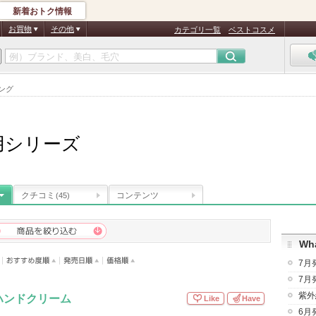
新着おトク情報
お買物
その他
カテゴリ一覧
ベストコスメ
ング
用シリーズ
クチコミ
コンテンツ
(45)
Wha
7月
7月
紫外
ハンドクリーム
Like
Have
6月