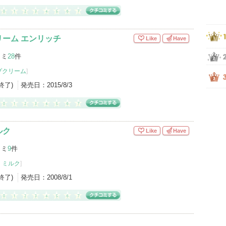
ーム エンリッチ
Like
Have
コミ
28
件
プクリーム
]
産終了)
発売日：
2015/8/3
ルク
Like
Have
コミ
9
件
・ミルク
]
産終了)
発売日：
2008/8/1