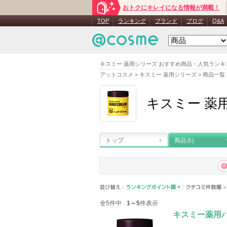
おトクにキレイになる情報が満載！
TOP
ランキング
ブランド
ブログ
Q&A
キスミー 薬用シリーズ おすすめ商品・人気ランキ
アットコスメ
>
キスミー 薬用シリーズ
>
商品一覧
キスミー 薬
トップ
商品
(5)
全5件中
1～5
件表示
キスミー薬用