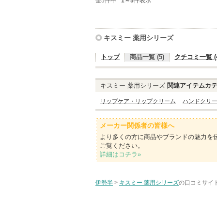
全5件中
1～5
件表示
キスミー 薬用シリーズ
トップ
商品一覧 (5)
クチコミ一覧 (4
キスミー 薬用シリーズ
関連アイテムカ
リップケア・リップクリーム
ハンドクリ
メーカー関係者の皆様へ
より多くの方に商品やブランドの魅力を
ご覧ください。
詳細はコチラ»
伊勢半
>
キスミー 薬用シリーズ
の口コミサイト