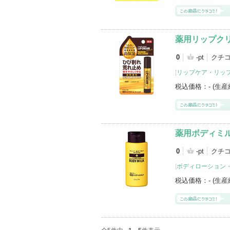
薬用リップクリ
0
-pt
クチ
[
リップケア・リッ
税込価格：
- (生
薬用ボディミ
0
-pt
クチ
[
ボディローション
税込価格：
- (生