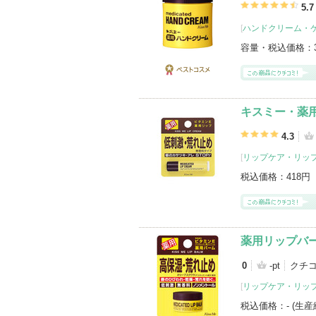
5.7
[
ハンドクリーム・
容量・税込価格：
ベストコス
メ
キスミー・薬
4.3
[
リップケア・リッ
税込価格：
418円
薬用リップバ
0
-pt
クチ
[
リップケア・リッ
税込価格：
- (生