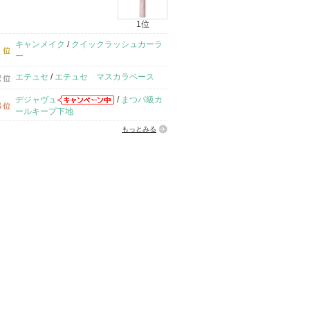
1位
キャンメイク
/
クイックラッシュカーラ
ー
エテュセ
/
エテュセ マスカラベース
デジャヴュ
/
まつパ級カ
ールキープ下地
もっとみる