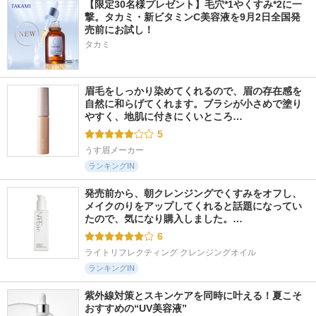
【限定30名様プレゼント】毛穴*1やくすみ*2に一
撃。タカミ・新ビタミンC美容液を9月2日全国発
売前にお試し！
タカミ
眉毛をしっかり染めてくれるので、眉の存在感を
自然に和らげてくれます。ブラシが小さめで塗り
やすく、地肌に付きにくいところ…
5
うす眉メーカー
ランキングIN
発売前から、朝クレンジングでくすみをオフし、
メイクのりをアップしてくれると話題になってい
たので、気になり購入しました。…
6
ライトリフレクティング クレンジングオイル
ランキングIN
紫外線対策とスキンケアを同時に叶える！夏こそ
おすすめの“UV美容液”