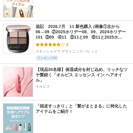
追記　2026.7月　11 新色購入 (画像①左から
06→09  ②2025ホリデー08、09、2024ホリデー
101  ③09   ④11   ⑤11と09   ⑥11と2025ホ…
6
スキンシャドウ デザイニング パレット
ランキングIN
【現品30名様】保湿成分を封じ込め、リッチなツ
ヤ髪続く「オルビス エッセンス イン ヘアオイ
ル」
オルビス
「頭皮すっきり」と「髪がまとまる」に特化した
アイテムをご紹介！