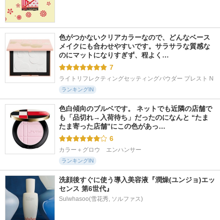
色がつかないクリアカラーなので、どんなベース
メイクにも合わせやすいです。サラサラな質感な
のにマットになりすぎず、程よく…
7
ライトリフレクティングセッティングパウダー プレスト N
ランキングIN
色白傾向のブルベです。 ネットでも近隣の店舗で
も「品切れ→入荷待ち」だったのになんと “たま
たま寄った店舗”にこの色があっ…
6
カラー＋グロウ　エンハンサー
ランキングIN
洗顔後すぐに使う導入美容液『潤燥(ユンジョ)エッ
センス 第6世代』