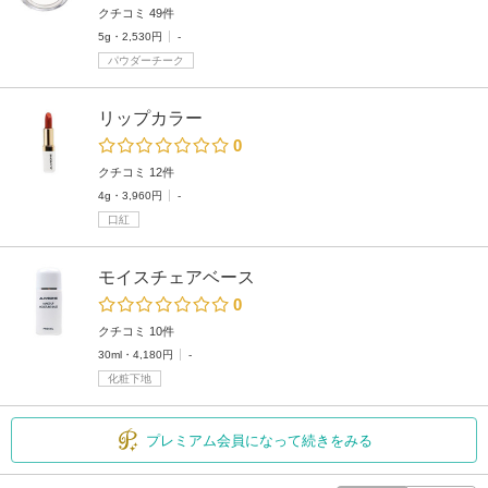
クチコミ 49件
5g・2,530円
-
パウダーチーク
リップカラー
0
クチコミ 12件
4g・3,960円
-
口紅
モイスチェアベース
0
クチコミ 10件
30ml・4,180円
-
化粧下地
プレミアム会員になって続きをみる