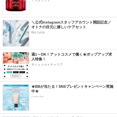
アスタリフト
＼公式Instagramスタッフアカウント開設記念／
オトナの目元に嬉しいケアセット
Bio Lucia
週1～OK！アットコスメで働く★ポップアップ求
人特集！
＠ｃｏｓｍｅキャリア
★BBが当たる！SNSプレゼントキャンペーン実施
中★
ハーバー