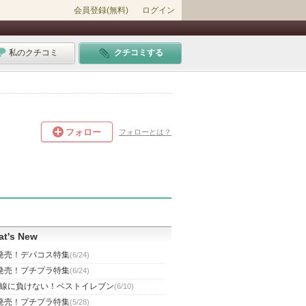
会員登録(無料)
ログイン
私のクチコミ
クチコミする
フォロー
フォローとは？
t's New
発売！デパコス特集
(6/24)
発売！プチプラ特集
(6/24)
線に負けない！ベストイレブン
(6/10)
発売！プチプラ特集
(5/28)