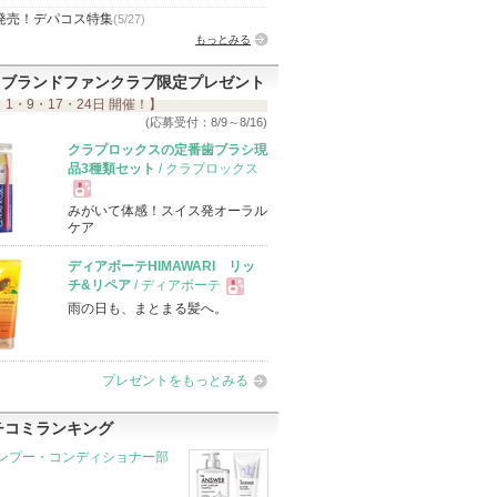
発売！デパコス特集
(5/27)
もっとみる
ブランドファンクラブ限定プレゼント
 1・9・17・24日 開催！】
(応募受付：8/9～8/16)
クラプロックスの定番歯ブラシ現
品3種類セット
/ クラプロックス
みがいて体感！スイス発オーラル
現
ケア
ディアボーテHIMAWARI リッ
品
チ&リペア
/ ディアボーテ
雨の日も、まとまる髪へ。
現
品
プレゼントをもっとみる
チコミランキング
ンプー・コンディショナー部