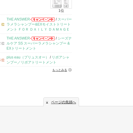
1位
THE ANSWER
/
スーパー
ラメラシャンプー&EXモイストトリート
メント ＦＯＲ ＤＡＩＬＹ ＤＡＭＡＧＥ
THE ANSWER
/
シーズナ
ルケア SS スーパーラメラシャンプー &
EXトリートメント
plus eau（プリュスオー）
/
リポアシャ
ンプー／リポアトリートメント
もっとみる
ページの先頭へ