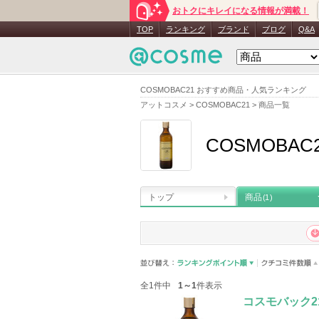
おトクにキレイになる情報が満載！
TOP
ランキング
ブランド
ブログ
Q&A
COSMOBAC21 おすすめ商品・人気ランキング
アットコスメ
>
COSMOBAC21
>
商品一覧
COSMOBAC
トップ
商品
(1)
全1件中
1～1
件表示
コスモバック2