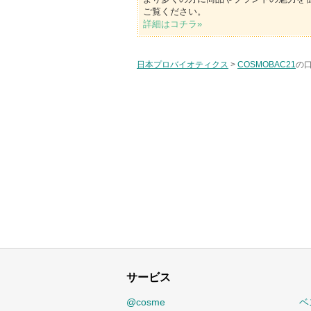
ご覧ください。
詳細はコチラ»
日本プロバイオティクス
>
COSMOBAC21
の口
サービス
@cosme
ベ