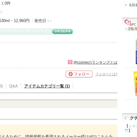
ミ0件
6月
ク
]
530ml・12,960円
発売日：
-
【毎月
?
@cosmeのランキングとは
フォロー
フォローとは?
)
Q&A
アイテムカテゴリ一覧 (1)
ク
【
シャ
門
】
伝えるために、情報掲載を希望されるメーカー様はぜひこちらを