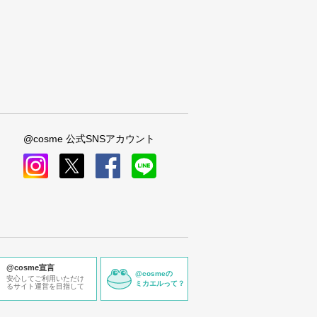
@cosme 公式SNSアカウント
instagram
x
facebook
line
@cosme宣言
@cosmeの
安心してご利用いただけ
ミカエルって？
るサイト運営を目指して