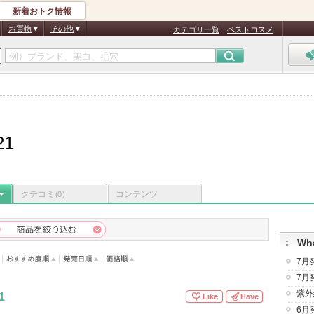
新着おトク情報
お買物
その他
カテゴリ一覧
ベストコスメ
21
クチコミ
コンテンツ
(0)
Wha
7月
7月
紫外
1
Like
Have
6月