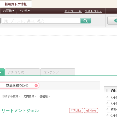
新着おトク情報
お買物
その他
カテゴリ一覧
ベストコスメ
クチコミ
コンテンツ
(0)
Wha
7月
7月
紫外
トリートメントジェル
Like
Have
6月