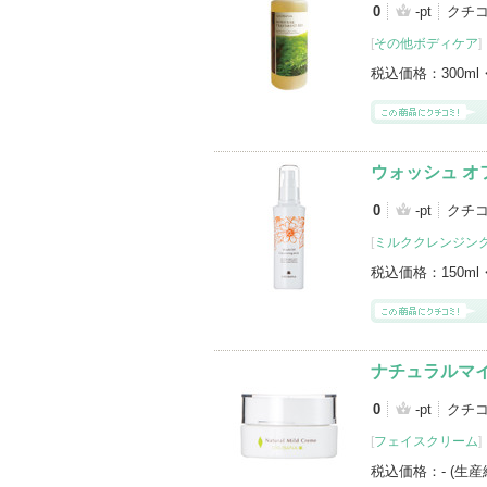
0
-pt
クチ
[
その他ボディケア
]
税込価格：
300ml
ウォッシュ オ
0
-pt
クチ
[
ミルククレンジン
税込価格：
150ml
ナチュラルマイ
0
-pt
クチ
[
フェイスクリーム
]
税込価格：
- (生