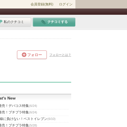
会員登録(無料)
ログイン
私のクチコミ
クチコミする
フォロー
フォローとは？
t's New
発売！デパコス特集
(6/24)
発売！プチプラ特集
(6/24)
線に負けない！ベストイレブン
(6/10)
発売！プチプラ特集
(5/28)