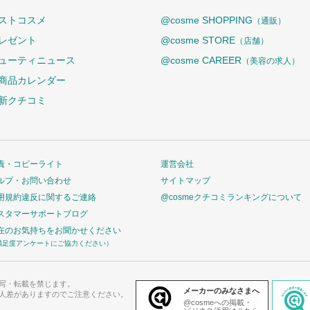
ストコスメ
@cosme SHOPPING
（通販）
レゼント
@cosme STORE
（店舗）
ューティニュース
@cosme CAREER
（美容の求人）
商品カレンダー
新クチコミ
責・コピーライト
運営会社
ルプ・お問い合わせ
サイトマップ
用規約違反に関するご連絡
@cosmeクチコミランキングについて
スタマーサポートブログ
在のお気持ちをお聞かせください
満足度アンケートにご協力ください）
写・転載を禁じます。
メーカーのみなさまへ
人差がありますのでご注意ください。
@cosmeへの掲載・