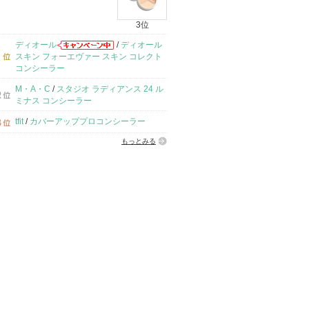
3位
ディオール
/
ディオール
スキン フォーエヴァー スキン コレクト
コンシーラー
M・A・C
/
スタジオ ラディアンス 24 ル
ミナス コンシーラー
tfit
/
カバーアッププロコンシーラー
もっとみる