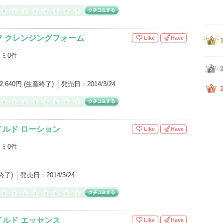
フ クレンジングフォーム
Like
Have
ミ0件
2,640円 (生産終了)
発売日：
2014/3/24
ルド ローション
Like
Have
ミ0件
産終了)
発売日：
2014/3/24
ルド エッセンス
Like
Have