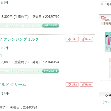
コミ
7
件
6月
・3,300円 (生産終了)
発売日：
2012/7/10
【毎月
フ クレンジングミルク
Like
Have
コミ
2
件
グ
]
・3,080円 (生産終了)
発売日：
2014/3/24
ルド クリーム
Like
Have
コミ
1
件
ク
【
コン
産終了)
発売日：
2014/3/24