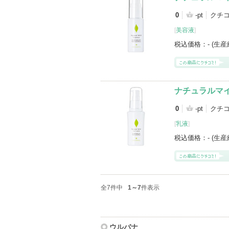
0
-pt
クチコ
[
美容液
]
税込価格：
- (生
ナチュラルマイ
0
-pt
クチコ
[
乳液
]
税込価格：
- (生
全7件中
1～7
件表示
ウルバナ