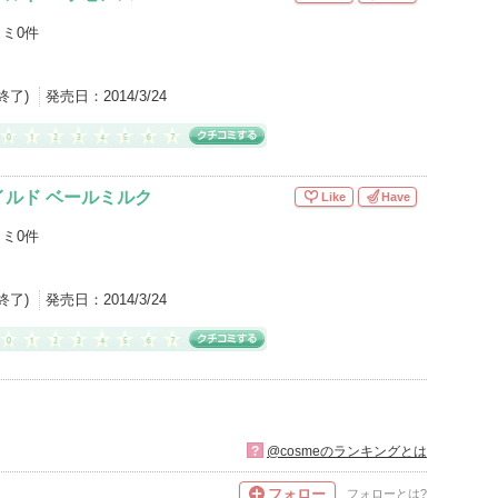
ミ0件
産終了)
発売日：
2014/3/24
ルド ベールミルク
Like
Have
ミ0件
産終了)
発売日：
2014/3/24
?
@cosmeのランキングとは
フォロー
フォローとは?