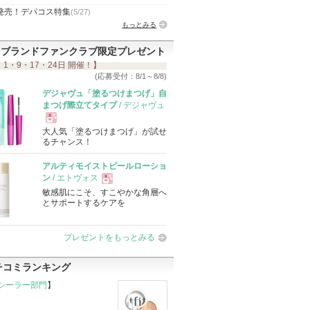
発売！デパコス特集
(5/27)
もっとみる
ブランドファンクラブ限定プレゼント
 1・9・17・24日 開催！】
(応募受付：8/1～8/8)
デジャヴュ「塗るつけまつげ」自
まつげ際立てタイプ
/ デジャヴュ
大人気「塗るつけまつげ」が試せ
現
るチャンス！
アルティモイストピールローショ
品
ン
/ エトヴォス
敏感肌にこそ、すこやかな角層へ
現
とサポートするケアを
品
プレゼントをもっとみる
チコミランキング
シーラー部門
】