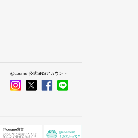
@cosme 公式SNSアカウント
instagram
x
facebook
line
@cosme宣言
@cosmeの
安心してご利用いただけ
ミカエルって？
るサイト運営を目指して