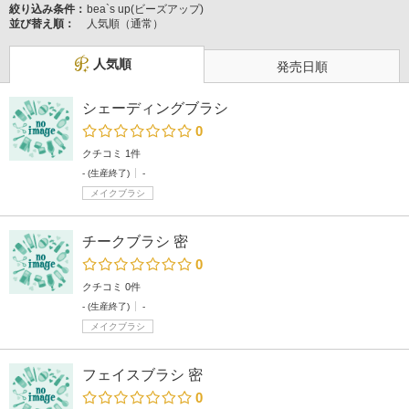
絞り込み条件：
bea`s up(ビーズアップ)
並び替え順：
人気順（通常）
人気順
発売日順
シェーディングブラシ
0
クチコミ 1件
- (生産終了)
-
メイクブラシ
チークブラシ 密
0
クチコミ 0件
- (生産終了)
-
メイクブラシ
フェイスブラシ 密
0