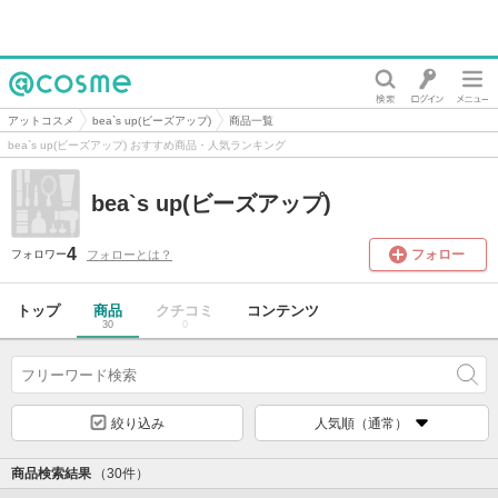
@cosme
アットコスメ
bea`s up(ビーズアップ)
商品一覧
bea`s up(ビーズアップ) おすすめ商品・人気ランキング
bea`s up(ビーズアップ)
4
フォロー
フォローとは？
フォロワー
トップ
商品
クチコミ
コンテンツ
30
0
絞り込み
人気順（通常）
商品検索結果
（30件）