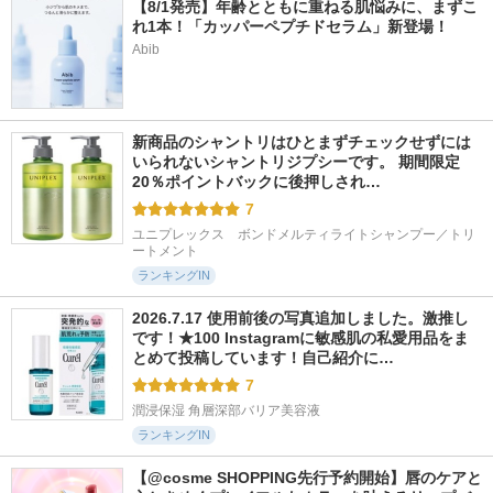
【8/1発売】年齢とともに重ねる肌悩みに、まずこ
れ1本！「カッパーペプチドセラム」新登場！
Abib
新商品のシャントリはひとまずチェックせずには
いられないシャントリジプシーです。 期間限定
20％ポイントバックに後押しされ…
7
ユニプレックス　ボンドメルティライトシャンプー／トリ
ートメント
ランキングIN
2026.7.17 使用前後の写真追加しました。激推し
です！★100 Instagramに敏感肌の私愛用品をま
とめて投稿しています！自己紹介に…
7
潤浸保湿 角層深部バリア美容液
ランキングIN
【@cosme SHOPPING先行予約開始】唇のケアと