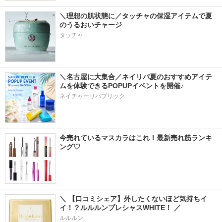
＼理想の肌状態に／タッチャの保湿アイテムで夏
のうるおいチャージ
タッチャ
＼名古屋に大集合／ネイリパ夏のおすすめアイテ
ムを体験できるPOPUPイベントを開催♪
ネイチャーリパブリック
今売れているマスカラはこれ！最新売れ筋ランキ
ング♡
＼ 【口コミシェア】外したくないほど気持ちイ
イ！？ルルルンプレシャスWHITE！ ／
ルルルン