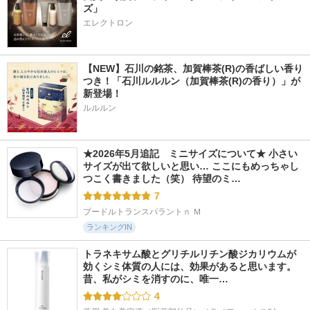
ズ」
エレクトロン
【NEW】石川の銘茶、加賀棒茶(R)の香ばしい香り
つき！「石川ルルルン（加賀棒茶(R)の香り）」が
新登場！
ルルルン
★2026年5月追記　ミニサイズについて★ 小さい
サイズが出て欲しいと思い… ここにもめっちゃし
つこく書きました（笑） 待望のミ…
7
プードルトランスパラントｎ Ｍ
ランキングIN
トラネキサム酸とグリチルリチン酸ジカリウムが
効くシミ体質の人には、効果があると思います。 
昔、私がシミを消すのに、唯一…
4