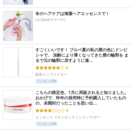
冬のヘアケアは海藻ヘアエッセンスで！
La Sana(ラサーナ)
すごくいいです！ ブルベ夏の私の唇の色にドンピ
シャで、 加齢により薄くなってきた唇の輪郭を ま
るで元の輪郭に戻すように違…
6
影色リップメイカー
ランキングIN
こちらの限定色、7月に再販されると知りました。 
おかげで、昨年の発売時に予約購入していたもの
の、未開封だったことを思い出…
4
エッセンス スキンセッティング パウダー
ランキングIN