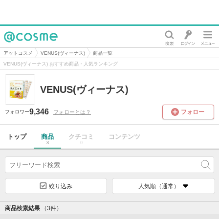
@cosme
アットコスメ
VENUS(ヴィーナス)
商品一覧
VENUS(ヴィーナス) おすすめ商品・人気ランキング
VENUS(ヴィーナス)
9,346
フォロー
フォローとは？
フォロワー
トップ
商品
クチコミ
コンテンツ
3
0
絞り込み
人気順（通常）
商品検索結果
（3件）