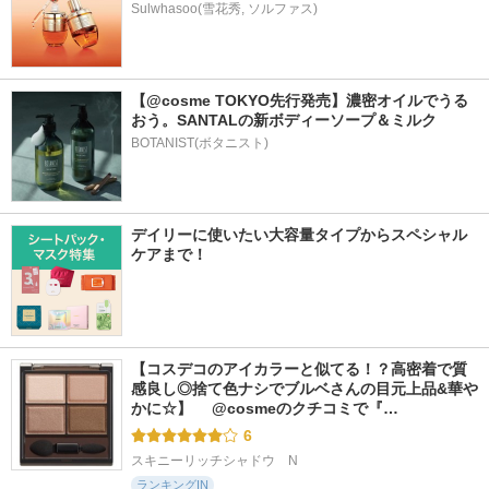
Sulwhasoo(雪花秀, ソルファス)
【@cosme TOKYO先行発売】濃密オイルでうる
おう。SANTALの新ボディーソープ＆ミルク
BOTANIST(ボタニスト)
デイリーに使いたい大容量タイプからスペシャル
ケアまで！
【コスデコのアイカラーと似てる！？高密着で質
感良し◎捨て色ナシでブルベさんの目元上品&華や
かに☆】 　@cosmeのクチコミで『…
6
スキニーリッチシャドウ　N
ランキングIN