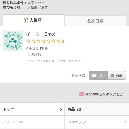
絞り込み条件：
大字テック
並び替え順：
人気順（通常）
人気順
発売日順
イーモ（Emo)
0
クチコミ 134件
- (生産終了)
-
ボディケア美容家電
脱毛・除毛ケア
表示形式：
リスト
画像
@cosmeランキングとは
?
トップ
商品
(1)
クチコミ
コンテンツ
(0)