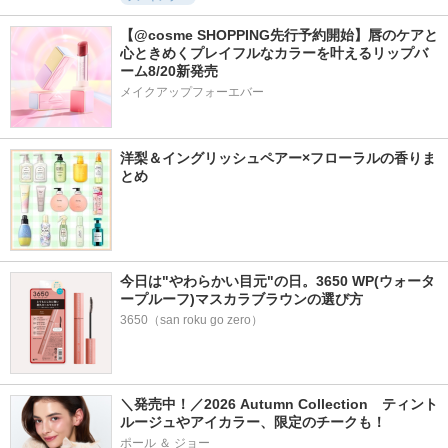
【@cosme SHOPPING先行予約開始】唇のケアと
心ときめくプレイフルなカラーを叶えるリップバ
ーム8/20新発売
メイクアップフォーエバー
洋梨＆イングリッシュペアー×フローラルの香りま
とめ
今日は"やわらかい目元"の日。3650 WP(ウォータ
ープルーフ)マスカラブラウンの選び方
3650（san roku go zero）
＼発売中！／2026 Autumn Collection　ティント
ルージュやアイカラー、限定のチークも！
ポール ＆ ジョー