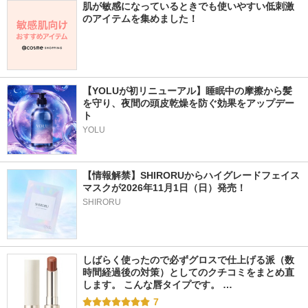
肌が敏感になっているときでも使いやすい低刺激
のアイテムを集めました！
【YOLUが初リニューアル】睡眠中の摩擦から髪
を守り、夜間の頭皮乾燥を防ぐ効果をアップデー
ト
YOLU
【情報解禁】SHIRORUからハイグレードフェイス
マスクが2026年11月1日（日）発売！
SHIRORU
しばらく使ったので必ずグロスで仕上げる派（数
時間経過後の対策）としてのクチコミをまとめ直
します。 こんな唇タイプです。 …
7