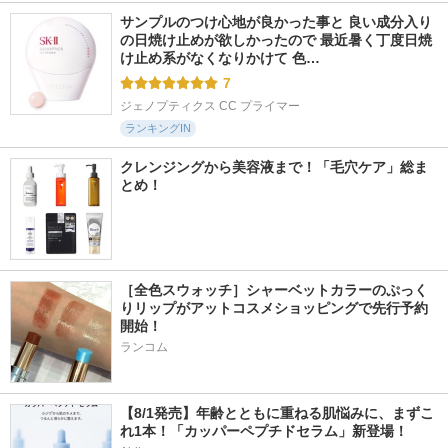
サンプルのつけ心地が良かった事と 良い成分入り
の日焼け止めが欲しかったので 最近暑く丁度日焼
け止め系がなくなりかけて 色…
7
ジェノプティクス CC プライマー
ランキングIN
クレンジングから美容液まで！「毛穴ケア」総ま
とめ！
［全色スウォッチ］シャーベットカラーのぷっく
りリップがアットコスメショッピングで先行予約
開始！
ランコム
【8/1発売】年齢とともに重ねる肌悩みに、まずこ
れ1本！「カッパーペプチドセラム」新登場！