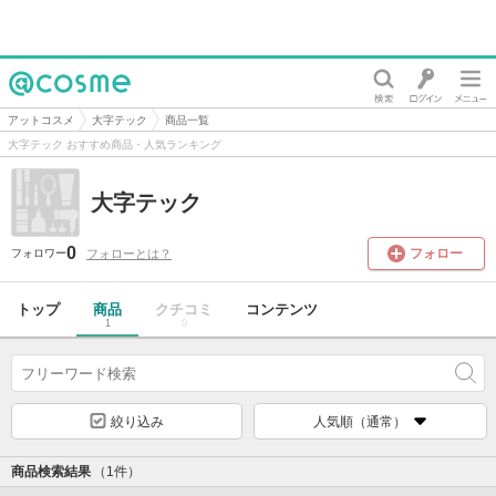
@cosme
アットコスメ
大字テック
商品一覧
大字テック おすすめ商品・人気ランキング
大字テック
0
フォロー
フォローとは？
フォロワー
トップ
商品
クチコミ
コンテンツ
1
0
絞り込み
人気順（通常）
商品検索結果
（1件）