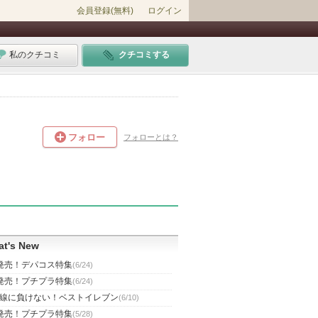
会員登録(無料)
ログイン
私のクチコミ
クチコミする
フォロー
フォローとは？
t's New
発売！デパコス特集
(6/24)
発売！プチプラ特集
(6/24)
線に負けない！ベストイレブン
(6/10)
発売！プチプラ特集
(5/28)