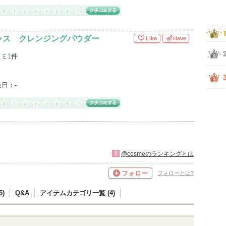
ャス クレンジングパウダー
Like
Have
コミ
1
件
売日：
-
?
@cosmeのランキングとは
フォロー
フォローとは?
)
Q&A
アイテムカテゴリ一覧 (4)