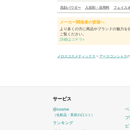
洗顔パウダー
入浴剤・浴用料
フェイス
メーカー関係者の皆様へ
より多くの方に商品やブランドの魅力を
ご覧ください。
詳細はコチラ»
メロスコスメティックス
>
アースコンシャス
サービス
@cosme
ベ
（化粧品・美容の口コミ）
プ
ランキング
ビ