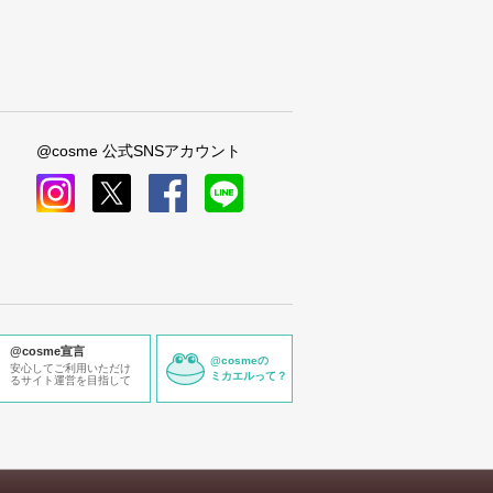
@cosme 公式SNSアカウント
instagram
x
facebook
line
@cosme宣言
@cosmeの
安心してご利用いただけ
ミカエルって？
るサイト運営を目指して