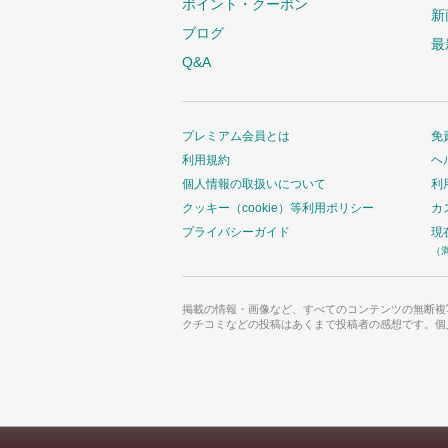
ポイント・クーポン
新
ブログ
最
Q&A
プレミアム会員とは
免
利用規約
ヘ
個人情報の取扱いについて
利
クッキー（cookie）等利用ポリシー
カ
プライバシーガイド
現
（
掲載の情報・画像など、すべてのコンテンツの無断複
クチコミなどの投稿はあくまで投稿者の感想です。個