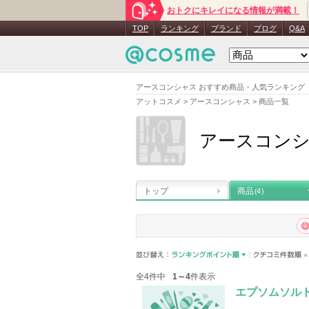
おトクにキレイになる情報が満載！
TOP
ランキング
ブランド
ブログ
Q&A
アースコンシャス おすすめ商品・人気ランキング
アットコスメ
>
アースコンシャス
>
商品一覧
アースコン
トップ
商品
(4)
全4件中
1～4
件表示
エプソムソル