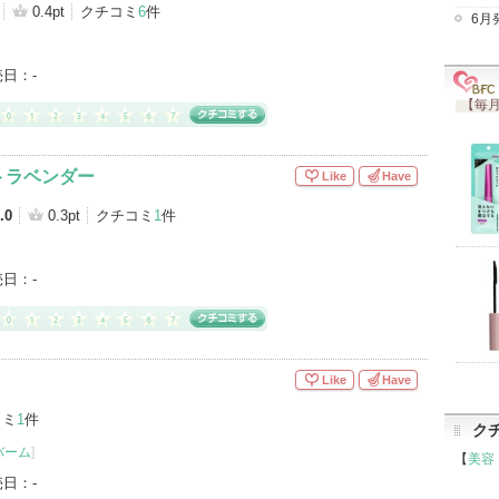
0.4pt
クチコミ
6
件
6月
売日：
-
【毎月
トラベンダー
Like
Have
.0
0.3pt
クチコミ
1
件
売日：
-
Like
Have
コミ
1
件
ク
バーム
]
【
美容
売日：
-