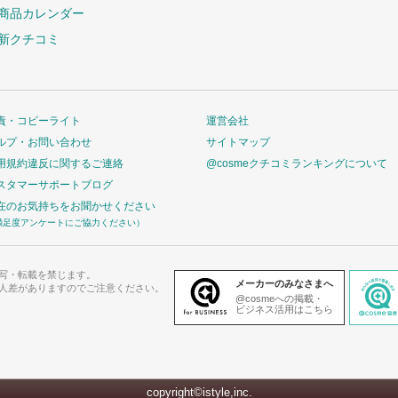
商品カレンダー
新クチコミ
責・コピーライト
運営会社
ルプ・お問い合わせ
サイトマップ
用規約違反に関するご連絡
@cosmeクチコミランキングについて
スタマーサポートブログ
在のお気持ちをお聞かせください
満足度アンケートにご協力ください）
写・転載を禁じます。
メーカーのみなさまへ
人差がありますのでご注意ください。
@cosmeへの掲載・
ビジネス活用はこちら
copyright©istyle,inc.