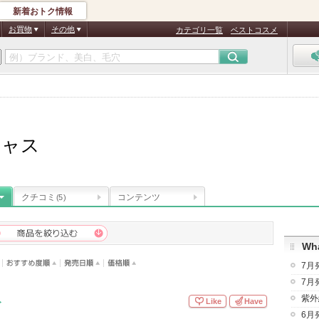
新着おトク情報
お買物
その他
カテゴリ一覧
ベストコスメ
シャス
クチコミ
コンテンツ
(5)
Wha
7月
7月
紫外
ト
Like
Have
6月