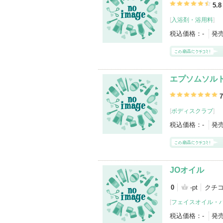
5.8
[
入浴剤・浴用料
]
税込価格：
-
発
エプソムソル
7
[
ボディスクラブ
]
税込価格：
-
発
JOオイル
0
-pt
クチ
[
フェイスオイル・
税込価格：
-
発