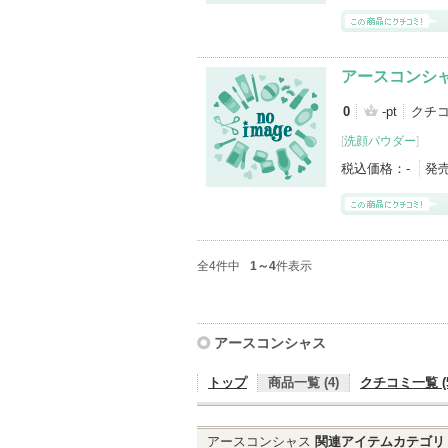
アースコンシ
0
-pt
クチ
[
洗顔パウダー
]
税込価格：
-
発
全4件中
1～4
件表示
アースコンシャス
トップ
商品一覧 (4)
クチコミ一覧 (5
アースコンシャス
関連アイテムカテゴリ