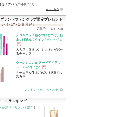
発売！デパコス特集
(5/27)
もっとみる
ブランドファンクラブ限定プレゼント
 1・9・17・24日 開催！】
(応募受付：8/1～8/8)
デジャヴュ「塗るつけまつげ」自
まつげ際立てタイプ
/ デジャヴュ
大人気「塗るつけまつげ」が試せ
現
るチャンス！
ウォンジョンヨ ヌードアイラッ
品
シュ
/ Wonjungyo
ナチュラル仕上げの透け感発色マ
現
スカラ！
品
プレゼントをもっとみる
チコミランキング
・健康サプリメント部門
】