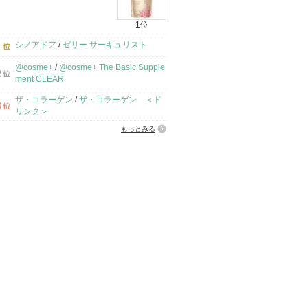
1位
シノアドア
/
ゼリー サーキュリスト
@cosme+
/
@cosme+ The Basic Supple
ment CLEAR
ザ・コラーゲン
/
ザ・コラーゲン ＜ド
リンク＞
もっとみる