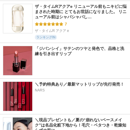
ザ・タイムRアクアe リニューアル前もニキビに悩
まされた時期に とてもお世話になりました。 リニ
ューアル前はシャバシャバし…
7
ザ・タイムR アクア e
ランキングIN
「ジバンシイ」サテンのツヤと発色で、品格と洗
練を引き出すリップ
＼予約特典あり／最新マットリップが先行発売！
NARS
＼現品プレゼントも／夏の“崩れないベースメイ
ク”は名品化粧下地から！毛穴・ベタつき・乾燥知