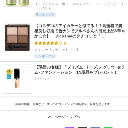
ユニプレックス　ボンドメルティライトシャンプー／トリ
ートメント
ランキングIN
【コスデコのアイカラーと似てる！？高密着で質
感良し◎捨て色ナシでブルベさんの目元上品&華や
かに☆】 　@cosmeのクチコミで『…
6
スキニーリッチシャドウ　N
ランキングIN
【現品30名様】「プリズム･リーブル･グロウ･セラ
ム･ファンデーション」1N現品をプレゼント！ 
ジバンシイ
掲載の情報・画像など、すべてのコンテンツの無断複写、転載を禁じます。
ページトップへ