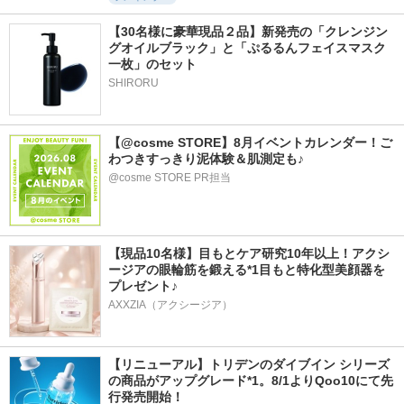
【30名様に豪華現品２品】新発売の「クレンジン
グオイルブラック」と「ぷるるんフェイスマスク
一枚」のセット
SHIRORU
【@cosme STORE】8月イベントカレンダー！ご
わつきすっきり泥体験＆肌測定も♪
@cosme STORE PR担当
【現品10名様】目もとケア研究10年以上！アクシ
ージアの眼輪筋を鍛える*1目もと特化型美顔器を
プレゼント♪
AXXZIA（アクシージア）
【リニューアル】トリデンのダイブイン シリーズ
の商品がアップグレード*1。8/1よりQoo10にて先
行発売開始！