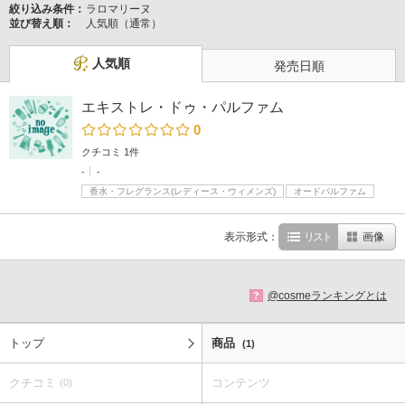
絞り込み条件：
ラロマリーヌ
並び替え順：
人気順（通常）
人気順
発売日順
エキストレ・ドゥ・パルファム
0
クチコミ 1件
-
-
香水・フレグランス(レディース・ウィメンズ)
オードパルファム
表示形式：
リスト
画像
@cosmeランキングとは
?
トップ
商品
(1)
クチコミ
コンテンツ
(0)