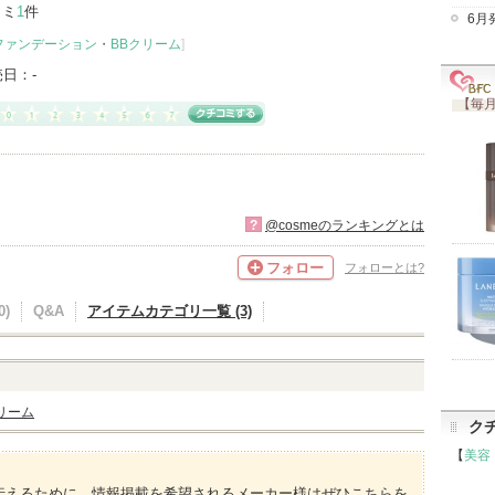
コミ
1
件
6月
ファンデーション
・
BBクリーム
]
売日：
-
【毎月
?
@cosmeのランキングとは
フォロー
フォローとは?
)
Q&A
アイテムカテゴリ一覧 (3)
リーム
ク
【
美容
伝えるために、情報掲載を希望されるメーカー様はぜひこちらを