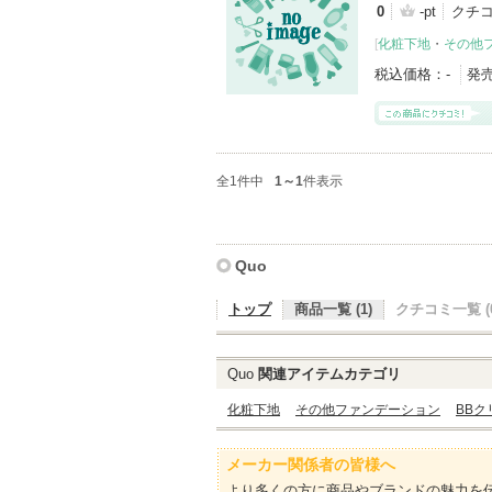
0
-pt
クチ
[
化粧下地
・
その他
税込価格：
-
発
全1件中
1～1
件表示
Quo
トップ
商品一覧 (1)
クチコミ一覧 (0
Quo
関連アイテムカテゴリ
化粧下地
その他ファンデーション
BBク
メーカー関係者の皆様へ
より多くの方に商品やブランドの魅力を