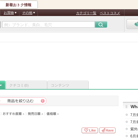
新着おトク情報
お買物
その他
カテゴリ一覧
ベストコスメ
クチコミ
コンテンツ
(0)
Wha
7月
7月
紫外
Like
Have
6月