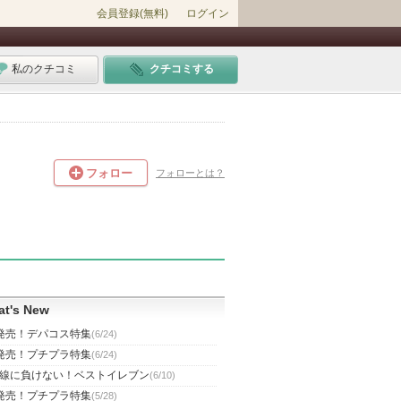
会員登録(無料)
ログイン
私のクチコミ
クチコミする
フォロー
フォローとは？
t's New
発売！デパコス特集
(6/24)
発売！プチプラ特集
(6/24)
線に負けない！ベストイレブン
(6/10)
発売！プチプラ特集
(5/28)