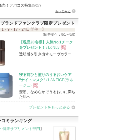
発売！デパコス特集
(5/27)
もっとみる
ブランドファンクラブ限定プレゼント
 1・9・17・24日 開催！】
(応募受付：8/1～8/8)
【現品20名様】人気No.1チーク
をプレゼント！
/ LoNLy
透明感を引き出すモーヴカラー
現
品
寝る前ひと塗りのうるおいケア
”ナイトマスク”
/ LANEIGE(ラネ
ージュ)
翌朝、なめらかでうるおいに満ち
現
た肌へ
プレゼントをもっとみる
品
チコミランキング
・健康サプリメント部門
】