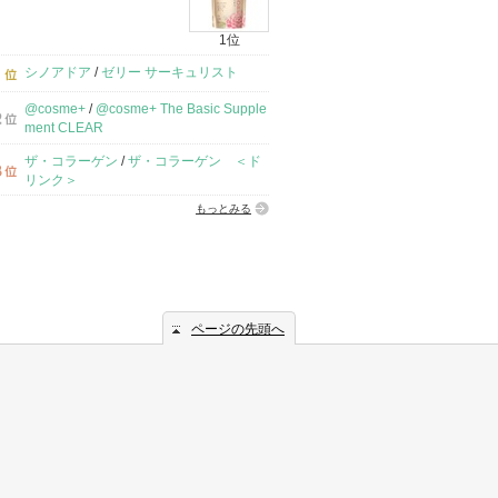
1位
シノアドア
/
ゼリー サーキュリスト
@cosme+
/
@cosme+ The Basic Supple
ment CLEAR
ザ・コラーゲン
/
ザ・コラーゲン ＜ド
リンク＞
もっとみる
ページの先頭へ