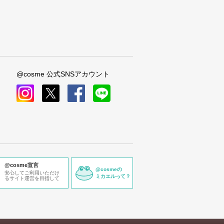
@cosme 公式SNSアカウント
instagram
x
facebook
line
@cosme宣言
@cosmeの
安心してご利用いただけ
ミカエルって？
るサイト運営を目指して