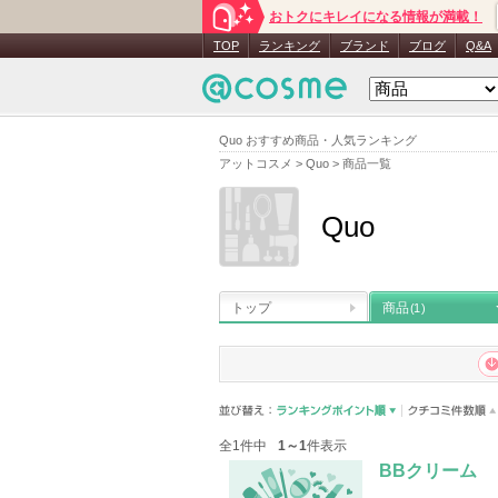
おトクにキレイになる情報が満載！
TOP
ランキング
ブランド
ブログ
Q&A
Quo おすすめ商品・人気ランキング
アットコスメ
>
Quo
>
商品一覧
Quo
トップ
商品
(1)
全1件中
1～1
件表示
BBクリーム