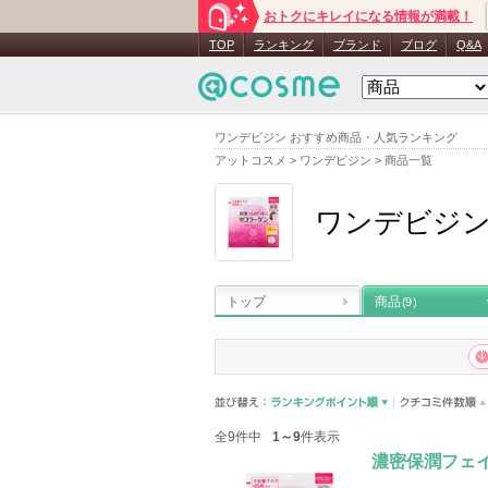
おトクにキレイになる情報が満載！
TOP
ランキング
ブランド
ブログ
Q&A
ワンデビジン おすすめ商品・人気ランキング
アットコスメ
>
ワンデビジン
>
商品一覧
ワンデビジ
トップ
商品
(9)
全9件中
1～9
件表示
濃密保潤フェ