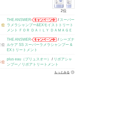
2位
THE ANSWER
/
スーパー
ラメラシャンプー&EXモイストトリート
メント ＦＯＲ ＤＡＩＬＹ ＤＡＭＡＧＥ
THE ANSWER
/
シーズナ
ルケア SS スーパーラメラシャンプー &
EXトリートメント
plus eau（プリュスオー）
/
リポアシャ
ンプー／リポアトリートメント
もっとみる