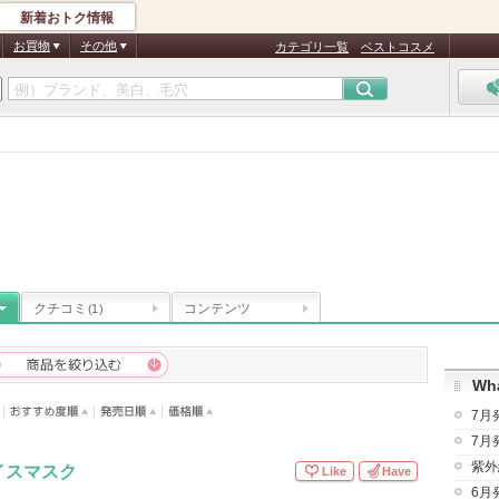
新着おトク情報
お買物
その他
カテゴリ一覧
ベストコスメ
ン
クチコミ
コンテンツ
(1)
Wha
7月
7月
紫外
イスマスク
Like
Have
6月