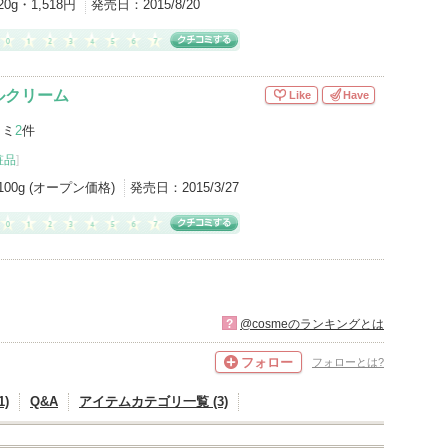
20g・1,518円
発売日：
2015/8/20
ルクリーム
Like
Have
コミ
2
件
粧品
]
100g (オープン価格)
発売日：
2015/3/27
?
@cosmeのランキングとは
フォロー
フォローとは?
)
Q&A
アイテムカテゴリ一覧 (3)