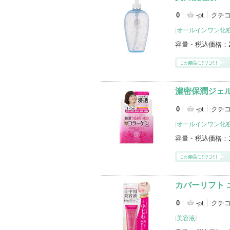
0
-pt
クチ
[
オールインワン化
容量・税込価格：
濃密保潤ジェ
0
-pt
クチ
[
オールインワン化
容量・税込価格：
カバーリフト 
0
-pt
クチ
[
美容液
]