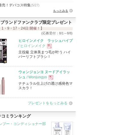
発売！デパコス特集
(5/27)
もっとみる
ブランドファンクラブ限定プレゼント
 1・9・17・24日 開催！】
(応募受付：8/1～8/8)
ヒロインメイク ラッシュハイプ
/ ヒロインメイク
主役級 立体美まつ毛が叶う ハイ
現
パーリフトブラシ！
品
ウォンジョンヨ ヌードアイラッ
シュ
/ Wonjungyo
ナチュラル仕上げの透け感発色マ
現
スカラ！
品
プレゼントをもっとみる
チコミランキング
ンプー・コンディショナー部