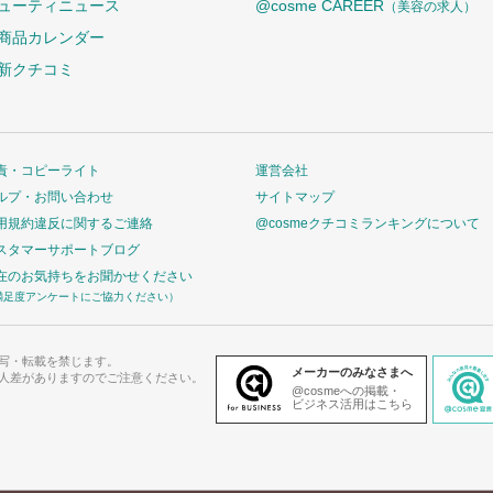
ューティニュース
@cosme CAREER
（美容の求人）
商品カレンダー
新クチコミ
責・コピーライト
運営会社
ルプ・お問い合わせ
サイトマップ
用規約違反に関するご連絡
@cosmeクチコミランキングについて
スタマーサポートブログ
在のお気持ちをお聞かせください
満足度アンケートにご協力ください）
写・転載を禁じます。
メーカーのみなさまへ
人差がありますのでご注意ください。
@cosmeへの掲載・
ビジネス活用はこちら