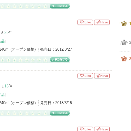
Like
Have
コミ
39
件
粧品
]
240ml (オープン価格)
発売日：
2012/8/27
Like
Have
コミ
13
件
粧品
]
240ml (オープン価格)
発売日：
2013/3/15
Like
Have