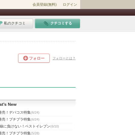
会員登録(無料)
ログイン
私のクチコミ
クチコミする
フォロー
フォローとは？
t's New
発売！デパコス特集
(6/24)
発売！プチプラ特集
(6/24)
線に負けない！ベストイレブン
(6/10)
発売！プチプラ特集
(5/28)