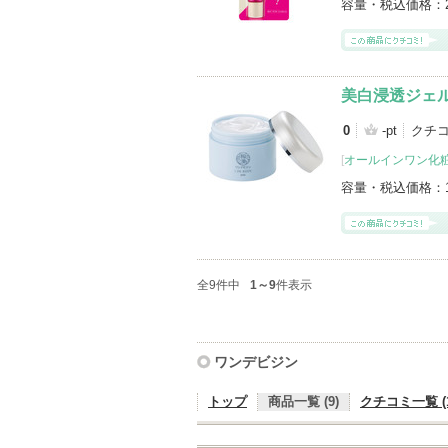
容量・税込価格：
美白浸透ジェ
0
-pt
クチ
[
オールインワン化
容量・税込価格：
全9件中
1～9
件表示
ワンデビジン
トップ
商品一覧 (9)
クチコミ一覧 (1