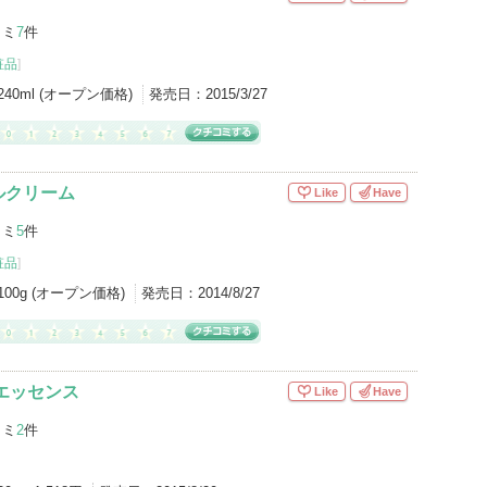
コミ
7
件
粧品
]
240ml (オープン価格)
発売日：
2015/3/27
ルクリーム
Like
Have
コミ
5
件
粧品
]
100g (オープン価格)
発売日：
2014/8/27
エッセンス
Like
Have
コミ
2
件