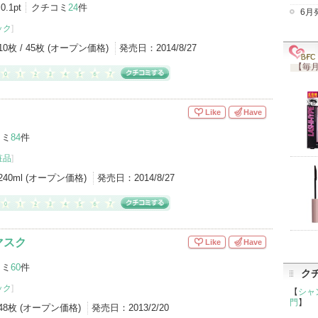
0.1pt
クチコミ
24
件
6月
ック
]
10枚 / 45枚 (オープン価格)
発売日：
2014/8/27
【毎月
Like
Have
コミ
84
件
粧品
]
240ml (オープン価格)
発売日：
2014/8/27
マスク
Like
Have
コミ
60
件
ク
ック
]
【
シャ
門
】
48枚 (オープン価格)
発売日：
2013/2/20