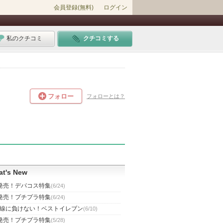
会員登録(無料)
ログイン
私のクチコミ
クチコミする
フォロー
フォローとは？
t's New
発売！デパコス特集
(6/24)
発売！プチプラ特集
(6/24)
線に負けない！ベストイレブン
(6/10)
発売！プチプラ特集
(5/28)