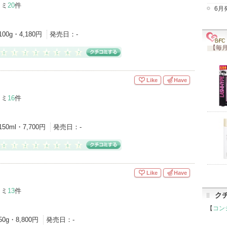
コミ
20
件
6月
100g・4,180円
発売日：
-
【毎月
Like
Have
コミ
16
件
150ml・7,700円
発売日：
-
Like
Have
コミ
13
件
ク
【
コン
50g・8,800円
発売日：
-