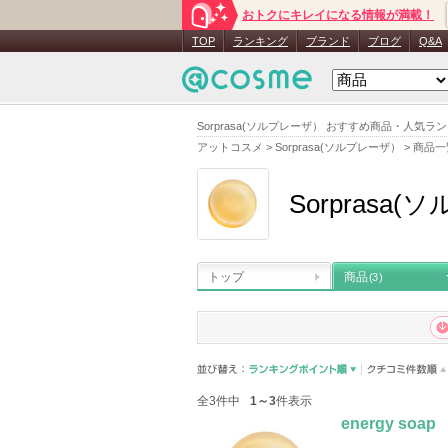
おトクにキレイになる情報が満載！
TOP
ランキング
ブランド
ブログ
Q&A
Sorprasa(ソルプレーザ） おすすめ商品・人気ラ
アットコスメ
>
Sorprasa(ソルプレーザ）
>
商品一
Sorprasa
トップ
商品
(3)
全3件中
1～3
件表示
energy soap