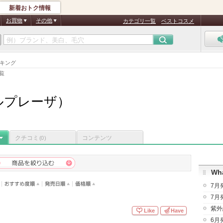
新着おトク情報
お買物
その他
カテゴリ一覧
ベストコスメ
ンキング
覧
(ソルプレーザ）
クチコミ
コンテンツ
(0)
Wha
7月
7月
紫外
Like
Have
6月