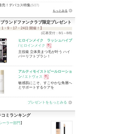
発売！デパコス特集
(5/27)
もっとみる
ブランドファンクラブ限定プレゼント
 1・9・17・24日 開催！】
(応募受付：8/1～8/8)
ヒロインメイク ラッシュハイプ
/ ヒロインメイク
主役級 立体美まつ毛が叶う ハイ
現
パーリフトブラシ！
品
アルティモイストピールローショ
ン
/ エトヴォス
敏感肌にこそ、すこやかな角層へ
現
とサポートするケアを
品
プレゼントをもっとみる
チコミランキング
シーラー部門
】