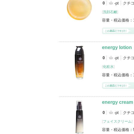
0
-pt
クチ
[
洗顔石鹸
]
容量・税込価格：
energy lotion
0
-pt
クチ
[
化粧水
]
容量・税込価格：
energy cream
0
-pt
クチ
[
フェイスクリーム
]
容量・税込価格：