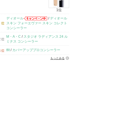
1位
ディオール
/
ディオール
スキン フォーエヴァー スキン コレクト
コンシーラー
M・A・C
/
スタジオ ラディアンス 24 ル
ミナス コンシーラー
tfit
/
カバーアッププロコンシーラー
もっとみる