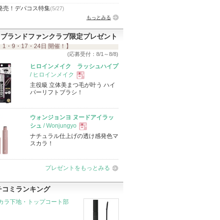
発売！デパコス特集
(5/27)
もっとみる
ブランドファンクラブ限定プレゼント
 1・9・17・24日 開催！】
(応募受付：8/1～8/8)
ヒロインメイク ラッシュハイプ
/ ヒロインメイク
主役級 立体美まつ毛が叶う ハイ
現
パーリフトブラシ！
品
ウォンジョンヨ ヌードアイラッ
シュ
/ Wonjungyo
ナチュラル仕上げの透け感発色マ
現
スカラ！
品
プレゼントをもっとみる
チコミランキング
カラ下地・トップコート部