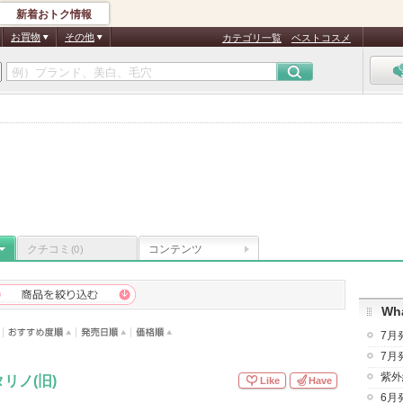
新着おトク情報
お買物
その他
カテゴリ一覧
ベストコスメ
クチコミ
コンテンツ
(0)
Wha
7月
7月
紫外
リノ(旧)
Like
Have
6月