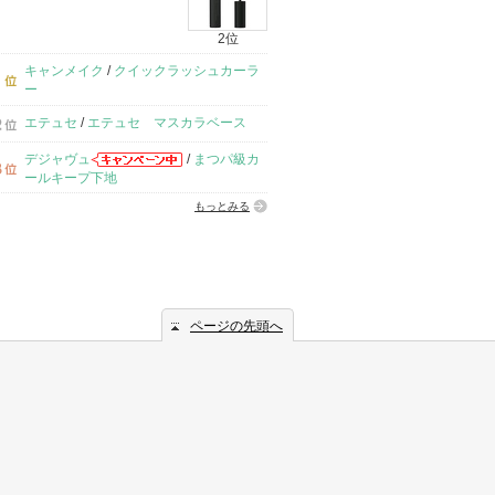
2位
キャンメイク
/
クイックラッシュカーラ
ー
エテュセ
/
エテュセ マスカラベース
デジャヴュ
/
まつパ級カ
ールキープ下地
もっとみる
ページの先頭へ