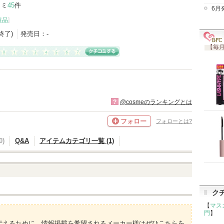
コミ
45
件
6月
粧品
]
産終了)
発売日：
-
【毎月
?
@cosmeのランキングとは
フォロー
フォローとは?
)
Q&A
アイテムカテゴリ一覧 (1)
ク
【
マス
門
】
伝えるために、情報掲載を希望されるメーカー様はぜひこちらを