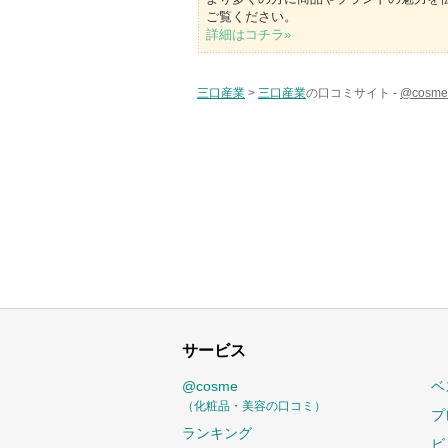
ご覧ください。
詳細はコチラ»
三口産業
>
三口産業
の口コミサイト -
@cos
サービス
@cosme
ベ
（化粧品・美容の口コミ）
プ
ランキング
ビ