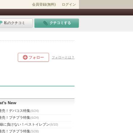
会員登録(無料)
ログイン
私のクチコミ
クチコミする
フォロー
フォローとは？
t's New
発売！デパコス特集
(6/24)
発売！プチプラ特集
(6/24)
線に負けない！ベストイレブン
(6/10)
発売！プチプラ特集
(5/28)