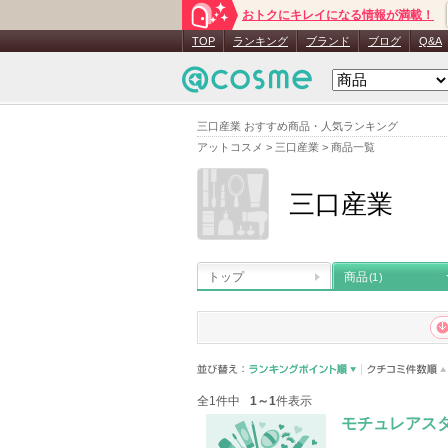
おトクにキレイになる情報が満載！
TOP
ランキング
ブランド
ブログ
Q&A
三口産業 おすすめ商品・人気ランキング
アットコスメ
>
三口産業
>
商品一覧
三口産業
トップ
商品
(1)
全1件中
1～1
件表示
モチュレアスタ