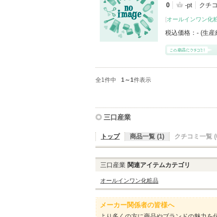
0
-pt
クチ
[
オールインワン化
税込価格：
- (生
全1件中
1～1
件表示
三口産業
トップ
商品一覧 (1)
クチコミ一覧 (0
三口産業
関連アイテムカテゴリ
オールインワン化粧品
メーカー関係者の皆様へ
より多くの方に商品やブランドの魅力を