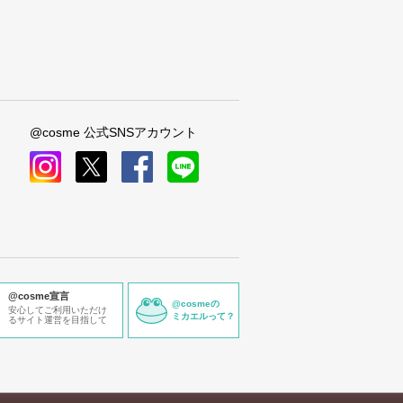
@cosme 公式SNSアカウント
instagram
x
facebook
line
@cosme宣言
@cosmeの
安心してご利用いただけ
ミカエルって？
るサイト運営を目指して