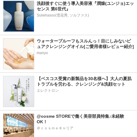
洗顔後すぐに使う導入美容液『潤燥(ユンジョ)エッ
センス 第6世代』
ウォータープルーフもスルんっ！目にしみないピ
ュアクレンジングオイル[ご愛用者様レビュー紹介]
manyo
【ベスコス受賞の新製品を30名様へ】大人の夏肌
トラブルを労わる、クレンジング&洗顔セット
エレクトロン
@cosme STOREで働く美容部員特集♪未経験
OK！
＠ｃｏｓｍｅキャリア