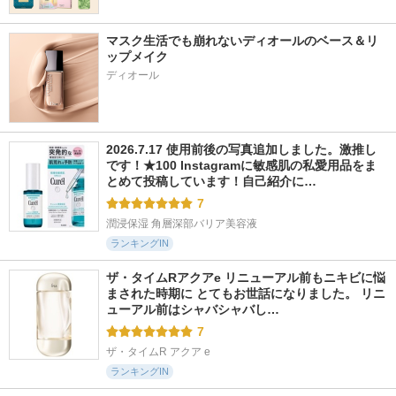
マスク生活でも崩れないディオールのベース＆リ
ップメイク
ディオール
2026.7.17 使用前後の写真追加しました。激推し
です！★100 Instagramに敏感肌の私愛用品をま
とめて投稿しています！自己紹介に…
7
潤浸保湿 角層深部バリア美容液
ランキングIN
ザ・タイムRアクアe リニューアル前もニキビに悩
まされた時期に とてもお世話になりました。 リニ
ューアル前はシャバシャバし…
7
ザ・タイムR アクア e
ランキングIN