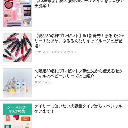
【2026最新】夏の微熱vsクールメイクをプロがガ
チ提案！
【現品30名様プレゼント】8/1新発売！まるでジェ
リー！なツヤ、ぷるるんなリキッドルージュが登
場♪
アナ スイ コスメティックス
＼限定30名にプレゼント／新生児から使えるセタ
フィルのベビーシリーズのご紹介
セタフィル
デイリーに使いたい大容量タイプからスペシャル
ケアまで！