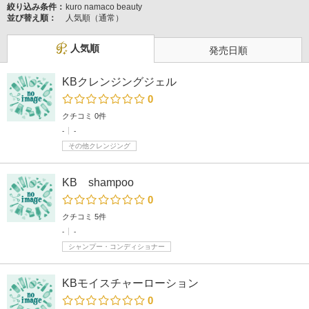
絞り込み条件：
kuro namaco beauty
並び替え順：
人気順（通常）
人気順
発売日順
KBクレンジングジェル
0
クチコミ 0件
-
-
その他クレンジング
KB shampoo
0
クチコミ 5件
-
-
シャンプー・コンディショナー
KBモイスチャーローション
0