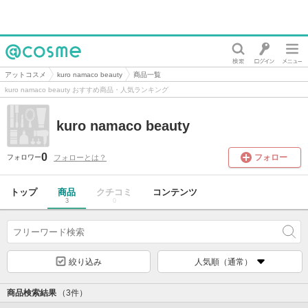
@cosme
アットコスメ
kuro namaco beauty
商品一覧
kuro namaco beauty おすすめ商品・人気ランキング
kuro namaco beauty
0
フォロー
フォローとは？
フォロワー
トップ
商品
クチコミ
コンテンツ
3
0
絞り込み
人気順（通常）
商品検索結果
（3件）