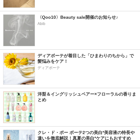
〈Qoo10〉Beauty sale開催のお知らせ♪
Abib
ディアボーテが着目した「ひまわりのちから」で
髪悩みをケア！
ディアボーテ
洋梨＆イングリッシュペアー×フローラルの香りま
とめ
クレ・ド・ポー ボーテ2つの美白*美容液の特長や
違いを徹底解説！真夏の美白*ケアにもおすすめ