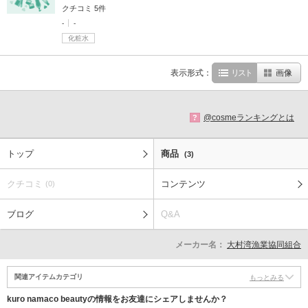
クチコミ 5件
-
-
化粧水
表示形式：
リスト
画像
@cosmeランキングとは
?
トップ
商品
(3)
クチコミ
コンテンツ
(0)
ブログ
Q&A
メーカー名：
大村湾漁業協同組合
関連アイテムカテゴリ
もっとみる
kuro namaco beautyの情報をお友達にシェアしませんか？