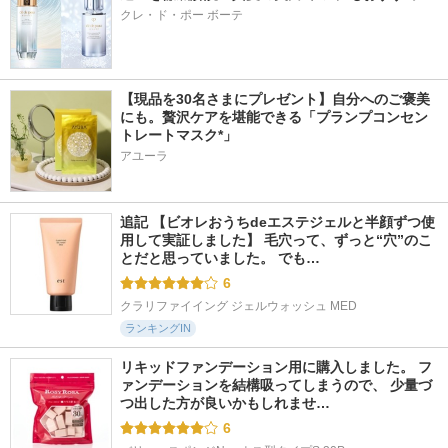
クレ・ド・ポー ボーテ
【現品を30名さまにプレゼント】自分へのご褒美
にも。贅沢ケアを堪能できる「プランプコンセン
トレートマスク*」
アユーラ
追記 【ビオレおうちdeエステジェルと半顔ずつ使
用して実証しました】 毛穴って、ずっと“穴”のこ
とだと思っていました。 でも…
6
クラリファイイング ジェルウォッシュ MED
ランキングIN
リキッドファンデーション用に購入しました。 フ
ァンデーションを結構吸ってしまうので、 少量づ
つ出した方が良いかもしれませ…
6