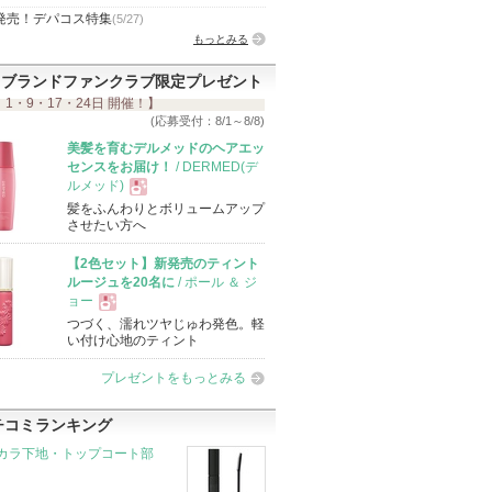
発売！デパコス特集
(5/27)
もっとみる
ブランドファンクラブ限定プレゼント
 1・9・17・24日 開催！】
(応募受付：8/1～8/8)
美髪を育むデルメッドのヘアエッ
センスをお届け！
/ DERMED(デ
ルメッド)
髪をふんわりとボリュームアップ
現
させたい方へ
【2色セット】新発売のティント
品
ルージュを20名に
/ ポール ＆ ジ
ョー
つづく、濡れツヤじゅわ発色。軽
現
い付け心地のティント
プレゼントをもっとみる
品
チコミランキング
カラ下地・トップコート部