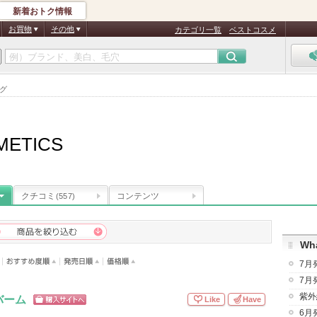
新着おトク情報
お買物
その他
カテゴリ一覧
ベストコスメ
ング
METICS
クチコミ
コンテンツ
(557)
Wha
7月
7月
紫外
バーム
Like
Have
ショッピン
6月