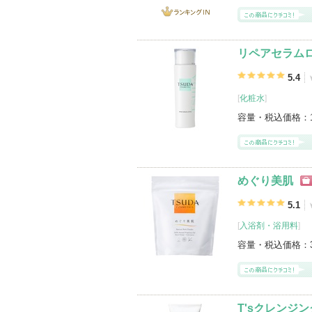
ランキング
IN
リペアセラム
5.4
[
化粧水
]
容量・税込価格：
めぐり美肌
シ
グ
5.1
[
入浴剤・浴用料
]
容量・税込価格：
T'sクレンジ