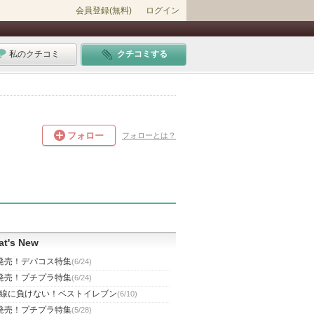
会員登録(無料)
ログイン
私のクチコミ
クチコミする
フォロー
フォローとは？
t's New
発売！デパコス特集
(6/24)
発売！プチプラ特集
(6/24)
線に負けない！ベストイレブン
(6/10)
発売！プチプラ特集
(5/28)