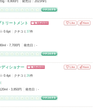
20g・8,800円
発売日：
2023/9/1
プトリートメント
Like
Have
ショッピン
グサイトへ
0.6pt
クチコミ
37
件
30ml・7,700円
発売日：
-
ンディショナー
Like
Have
ショッピン
グサイトへ
0.4pt
クチコミ
26
件
液
]
120ml・3,850円
発売日：
-