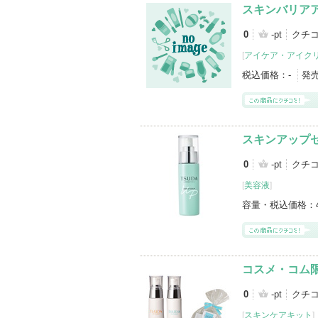
スキンバリア
0
-pt
クチ
[
アイケア・アイク
税込価格：
-
発
スキンアップ
0
-pt
クチコ
[
美容液
]
容量・税込価格：
コスメ・コム
0
-pt
クチコ
[
スキンケアキット
]