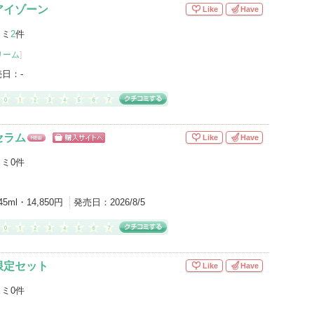
アイゾーン
Like
Have
コミ
2
件
リーム
]
売日：
-
セラム
Like
Have
NE
ショッピン
W
グサイトへ
ミ0件
45ml・14,850円
発売日：
2026/8/5
限定セット
Like
Have
ミ0件