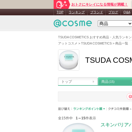
おトクにキレイになる情報が満載！
TOP
ランキング
ブランド
ブログ
Q&A
TSUDA COSMETICS おすすめ商品・人気ランキ
アットコスメ
>
TSUDA COSMETICS
>
商品一覧
TSUDA COS
トップ
商品
(15)
全15件中
1～15
件表示
スキンバリア