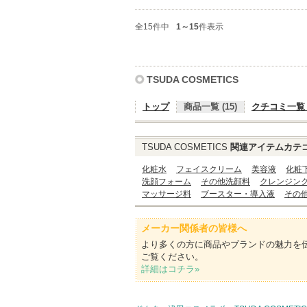
全15件中
1～15
件表示
TSUDA COSMETICS
トップ
商品一覧 (15)
クチコミ一覧 (
TSUDA COSMETICS
関連アイテムカテ
化粧水
フェイスクリーム
美容液
化粧
洗顔フォーム
その他洗顔料
クレンジン
マッサージ料
ブースター・導入液
その
メーカー関係者の皆様へ
より多くの方に商品やブランドの魅力を
ご覧ください。
詳細はコチラ»