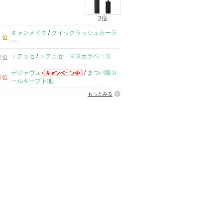
2位
キャンメイク
/
クイックラッシュカーラ
ー
エテュセ
/
エテュセ マスカラベース
デジャヴュ
/
まつパ級カ
ールキープ下地
もっとみる