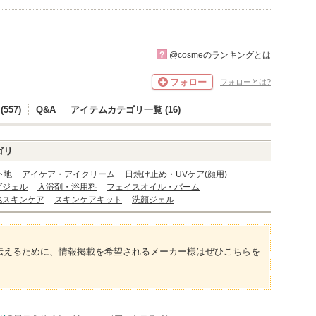
?
@cosmeのランキングとは
フォロー
フォローとは?
557)
Q&A
アイテムカテゴリ一覧 (16)
ゴリ
下地
アイケア・アイクリーム
日焼け止め・UVケア(顔用)
グジェル
入浴剤・浴用料
フェイスオイル・バーム
他スキンケア
スキンケアキット
洗顔ジェル
伝えるために、情報掲載を希望されるメーカー様はぜひこちらを