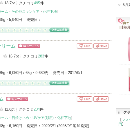
グサイトへ
18.7pt
クチコミ
495
件
6月
バーム
・
その他スキンケア
・
化粧下地
]
18g・5,940円
発売日：
-
【毎月
クリーム
Like
Have
ショッピン
グサイトへ
16.7pt
クチコミ
283
件
35g・6,050円 / 65g・9,680円
発売日：
2017/9/1
ム
Like
Have
ショッピン
グサイトへ
11.8pt
クチコミ
204
件
ク
バーム
・
日焼け止め・UVケア(顔用)
・
化粧下地
]
【
マス
門
】
18g・6,160円
発売日：
2020/2/1 (2025/9/1追加発売)