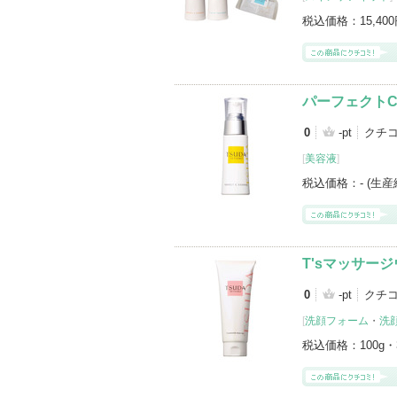
税込価格：
15,40
パーフェクト
0
-pt
クチ
[
美容液
]
税込価格：
- (生
T'sマッサー
0
-pt
クチ
[
洗顔フォーム
・
洗
税込価格：
100g・