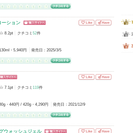
ローション
Like
Have
ショッピン
グサイトへ
8.2pt
クチコミ
52
件
130ml・5,940円
発売日：
2025/3/5
Like
Have
ョッピン
サイトへ
7.1pt
クチコミ
119
件
30g・440円 / 420g・4,290円
発売日：
2021/12/9
ングウォッシュジェル
Like
Have