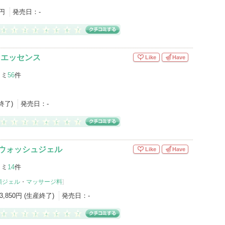
0円
発売日：
-
Cエッセンス
Like
Have
コミ
56
件
産終了)
発売日：
-
ジウォッシュジェル
Like
Have
コミ
14
件
顔ジェル
・
マッサージ料
]
3,850円 (生産終了)
発売日：
-