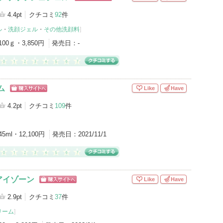
ショッピン
グサイトへ
4.4pt
クチコミ
92
件
ル
・
洗顔ジェル
・
その他洗顔料
]
100ｇ・3,850円
発売日：
-
ム
Like
Have
ショッピン
グサイトへ
4.2pt
クチコミ
109
件
45ml・12,100円
発売日：
2021/11/1
アイゾーン
Like
Have
ショッピン
グサイトへ
2.9pt
クチコミ
37
件
リーム
]