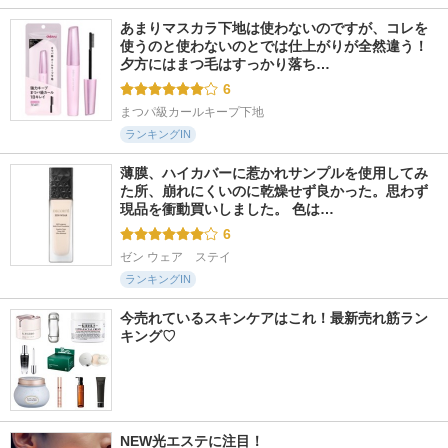
あまりマスカラ下地は使わないのですが、コレを
使うのと使わないのとでは仕上がりが全然違う！ 
夕方にはまつ毛はすっかり落ち…
6
まつパ級カールキープ下地
ランキングIN
薄膜、ハイカバーに惹かれサンプルを使用してみ
た所、崩れにくいのに乾燥せず良かった。思わず
現品を衝動買いしました。 色は…
6
ゼン ウェア　ステイ
ランキングIN
今売れているスキンケアはこれ！最新売れ筋ラン
キング♡
NEW光エステに注目！