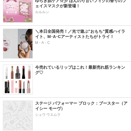
ゆらぎ肌ケア☆彡 ほんのり甘いフィグの香りのフ
ェイスマスクが新登場！
ルルルン
＼本日全国発売！／光で遊ぶ”おもち”質感ハイラ
イト、M･A･Cアーティストたちがトライ！
M・A・C
今売れているリップはこれ！最新売れ筋ランキン
グ♡
ステージ パフォーマー ブロック：ブースター（ア
イシー モーヴ）
シュウ ウエムラ