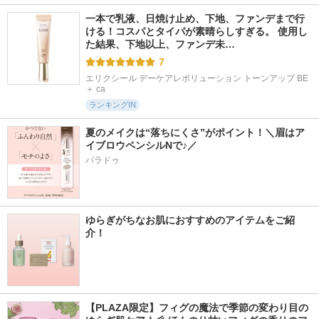
一本で乳液、日焼け止め、下地、ファンデまで行
ける！コスパとタイパが素晴らしすぎる。 使用し
た結果、下地以上、ファンデ未…
7
エリクシール デーケアレボリューション トーンアップ BE 
＋ ca
ランキングIN
夏のメイクは“落ちにくさ”がポイント！＼眉はア
イブロウペンシルNで♪／
パラドゥ
ゆらぎがちなお肌におすすめのアイテムをご紹
介！
【PLAZA限定】フィグの魔法で季節の変わり目の