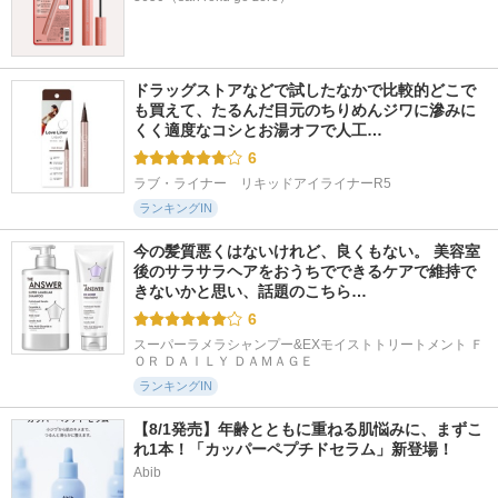
ドラッグストアなどで試したなかで比較的どこで
も買えて、たるんだ目元のちりめんジワに滲みに
くく適度なコシとお湯オフで人工…
6
ラブ・ライナー　リキッドアイライナーR5
ランキングIN
今の髪質悪くはないけれど、良くもない。 美容室
後のサラサラヘアをおうちでできるケアで維持で
きないかと思い、話題のこちら…
6
スーパーラメラシャンプー&EXモイストトリートメント Ｆ
ＯＲ ＤＡＩＬＹ ＤＡＭＡＧＥ
ランキングIN
【8/1発売】年齢とともに重ねる肌悩みに、まずこ
れ1本！「カッパーペプチドセラム」新登場！
Abib