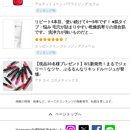
アルティミューン パワライジング セラム
ランキングIN
リピート4本目、使い続けて4〜5年です！ ■肌タイ
プ・悩み 毛穴が詰まりやすい乾燥肌寄りの混合肌
です。 洗浄力が強いものだと…
7
エッセンスイン クレンジングフォーム
ランキングIN
【現品30名様プレゼント】8/1新発売！まるでジェ
リー！なツヤ、ぷるるんなリキッドルージュが登
場♪
アナ スイ コスメティックス
掲載の情報・画像など、すべてのコンテンツの無断複写、転載を禁じます。
ページトップへ