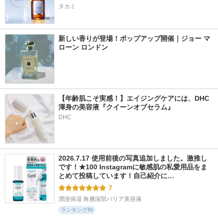
タカミ
新しい香りが登場！ポップアップ開催｜ジョー マ
ローン ロンドン
【年齢肌こそ実感！】エイジングケアには、DHC
渾身の美容液『クイーンオブセラム』
DHC
2026.7.17 使用前後の写真追加しました。激推し
です！★100 Instagramに敏感肌の私愛用品をま
とめて投稿しています！自己紹介に…
7
潤浸保湿 角層深部バリア美容液
ランキングIN