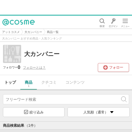
@cosme
アットコスメ
大カンパニー
商品一覧
大カンパニー おすすめ商品・人気ランキング
大カンパニー
0
フォロー
フォローとは？
フォロワー
トップ
商品
クチコミ
コンテンツ
1
0
絞り込み
人気順（通常）
商品検索結果
（1件）