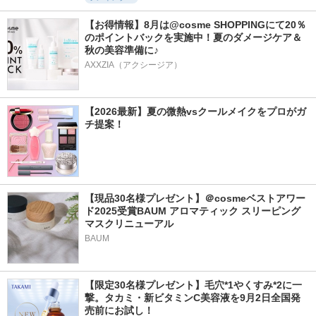
【お得情報】8月は@cosme SHOPPINGにて20％
のポイントバックを実施中！夏のダメージケア＆
秋の美容準備に♪
AXXZIA（アクシージア）
【2026最新】夏の微熱vsクールメイクをプロがガ
チ提案！
【現品30名様プレゼント】＠cosmeベストアワー
ド2025受賞BAUM アロマティック スリーピング
マスクリニューアル
BAUM
【限定30名様プレゼント】毛穴*1やくすみ*2に一
撃。タカミ・新ビタミンC美容液を9月2日全国発
売前にお試し！