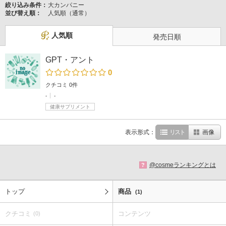
絞り込み条件：
大カンパニー
並び替え順：
人気順（通常）
人気順
発売日順
GPT・アント
0
クチコミ 0件
-
-
健康サプリメント
表示形式：
リスト
画像
@cosmeランキングとは
?
トップ
商品
(1)
クチコミ
コンテンツ
(0)