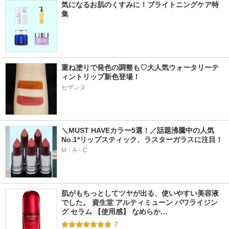
気になるお肌のくすみに！ブライトニングケア特
集
重ね塗りで発色の調整も♡大人気ウォータリーテ
ィントリップ新色登場！
セザンヌ
＼MUST HAVEカラー5選！／話題沸騰中の人気
No.1*リップスティック、ラスターガラスに注目！
M・A・C
肌がもちっとしてツヤが出る、使いやすい美容液
でした。 資生堂 アルティミューン パワライジン
グ セラム 【使用感】 なめらか…
7