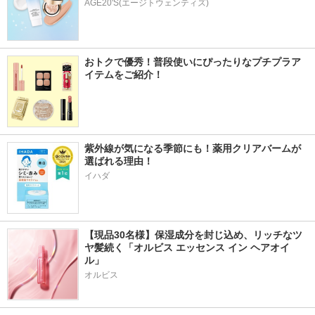
AGE20'S(エージトウェンティズ)
おトクで優秀！普段使いにぴったりなプチプラア
イテムをご紹介！
紫外線が気になる季節にも！薬用クリアバームが
選ばれる理由！
イハダ
【現品30名様】保湿成分を封じ込め、リッチなツ
ヤ髪続く「オルビス エッセンス イン ヘアオイ
ル」
オルビス