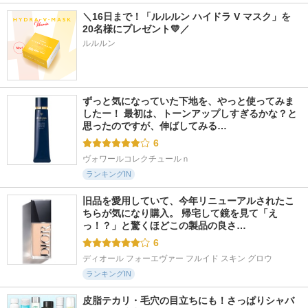
＼16日まで！「ルルルン ハイドラ V マスク」を
20名様にプレゼント💛／
ルルルン
ずっと気になっていた下地を、やっと使ってみま
したー！ 最初は、トーンアップしすぎるかな？と
思ったのですが、伸ばしてみる…
6
ヴォワールコレクチュールｎ
ランキングIN
旧品を愛用していて、今年リニューアルされたこ
ちらが気になり購入。 帰宅して鏡を見て「え
っ！？」と驚くほどこの製品の良さ…
6
ディオール フォーエヴァー フルイド スキン グロウ
ランキングIN
皮脂テカリ・毛穴の目立ちにも！さっぱりシャバ