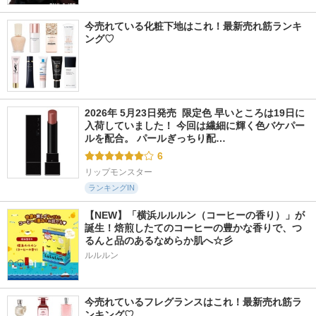
今売れている化粧下地はこれ！最新売れ筋ランキ
ング♡
2026年 5月23日発売  限定色 早いところは19日に
入荷していました！ 今回は繊細に輝く色バケパー
ルを配合。 パールぎっちり配…
6
リップモンスター
ランキングIN
【NEW】「横浜ルルルン（コーヒーの香り）」が
誕生！焙煎したてのコーヒーの豊かな香りで、つ
るんと品のあるなめらか肌へ☆彡
ルルルン
今売れているフレグランスはこれ！最新売れ筋ラ
ンキング♡