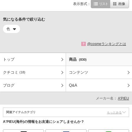
表示形式：
リスト
画像
気になる条件で絞り込む
色
@cosmeランキングとは
?
トップ
商品
(830)
クチコミ
コンテンツ
(18)
ブログ
Q&A
メーカー名：
A'PIEU
関連アイテムカテゴリ
もっとみる
A'PIEU(海外)の情報をお友達にシェアしませんか？