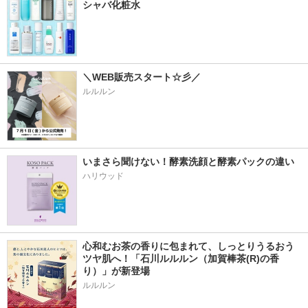
シャバ化粧水
＼WEB販売スタート☆彡／
ルルルン
いまさら聞けない！酵素洗顔と酵素パックの違い
ハリウッド
心和むお茶の香りに包まれて、しっとりうるおう
ツヤ肌へ！「石川ルルルン（加賀棒茶(R)の香
り）」が新登場