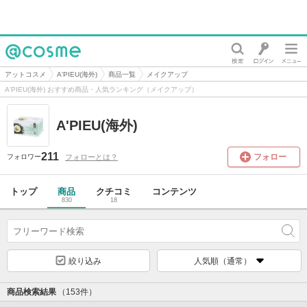
@cosme
アットコスメ
A'PIEU(海外)
商品一覧
メイクアップ
A'PIEU(海外) おすすめ商品・人気ランキング（メイクアップ）
A'PIEU(海外)
211
フォロー
フォローとは？
フォロワー
トップ
商品
クチコミ
コンテンツ
830
18
絞り込み
人気順（通常）
商品検索結果
（153件）