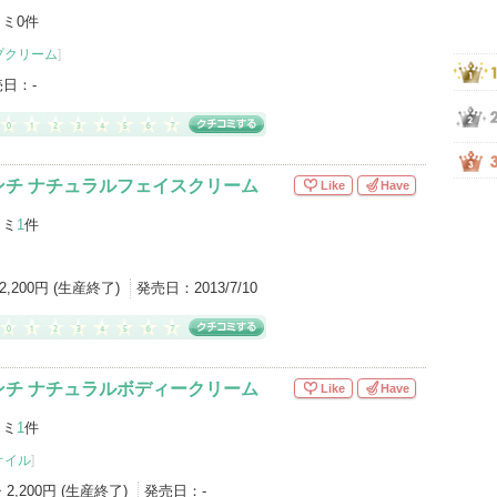
ミ0件
プクリーム
]
売日：
-
ンチ ナチュラルフェイスクリーム
Like
Have
コミ
1
件
2,200円 (生産終了)
発売日：
2013/7/10
ンチ ナチュラルボディークリーム
Like
Have
コミ
1
件
オイル
]
・2,200円 (生産終了)
発売日：
-