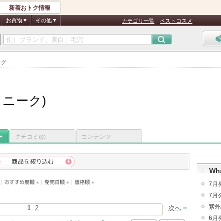
新着おトク情報
お買物
その他
カテゴリ一覧
ベストコスメ
ング
(ノニーク)
クチコミ
コンテンツ
(0)
Wha
7月
7月
紫外
1
2
次へ
6月