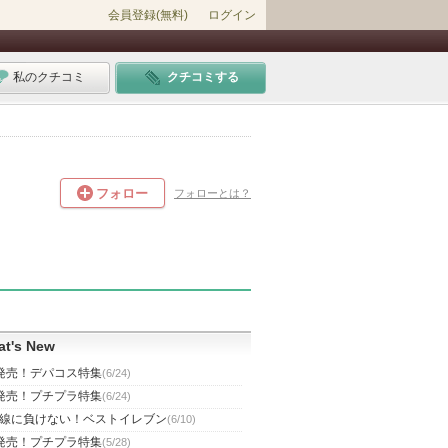
会員登録(無料)
ログイン
私のクチコミ
クチコミする
フォロー
フォローとは？
t's New
発売！デパコス特集
(6/24)
発売！プチプラ特集
(6/24)
線に負けない！ベストイレブン
(6/10)
発売！プチプラ特集
(5/28)