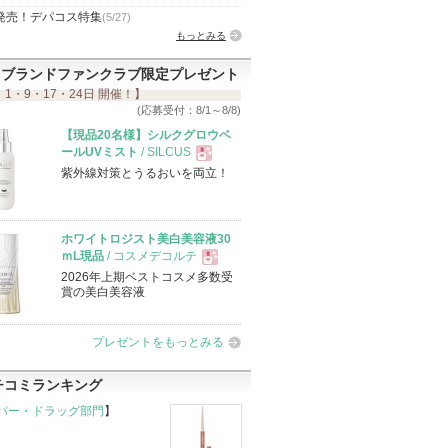
発売！デパコス特集
(5/27)
もっとみる
ブランドファンクラブ限定プレゼント
 1・9・17・24日 開催！】
(応募受付：8/1～8/8)
【現品20名様】シルクグロウベ
ールUVミスト
/ SILCUS
紫外線対策とうるおいを両立！
現
品
ホワイトロジスト美白美容液30
ｍL現品
/ コスメデコルテ
2026年上期ベストコスメ多数受
現
賞の美白美容液
品
プレゼントをもっとみる
チコミランキング
パー・ドラッグ部門
】