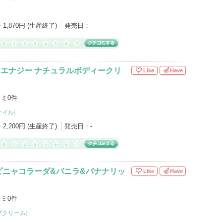
・1,870円 (生産終了)
発売日：
-
&エナジー ナチュラルボディークリ
Like
Have
ミ0件
オイル
]
・2,200円 (生産終了)
発売日：
-
ピニャコラーダ&バニラ&バナナリッ
Like
Have
ミ0件
プクリーム
]