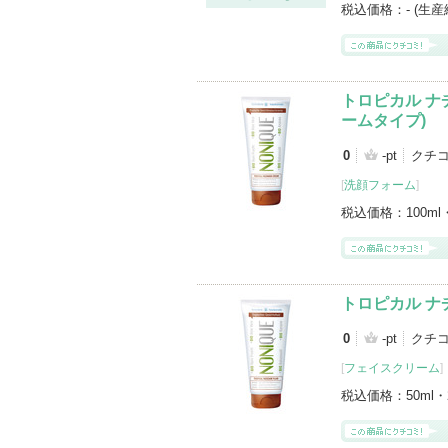
税込価格：
- (生
トロピカル ナ
ームタイプ)
0
-pt
クチコ
[
洗顔フォーム
]
税込価格：
100ml
トロピカル 
0
-pt
クチコ
[
フェイスクリーム
]
税込価格：
50ml・