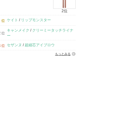
2位
ケイト
/
リップモンスター
キャンメイク
/
クリーミータッチライナ
ー
セザンヌ
/
超細芯アイブロウ
もっとみる