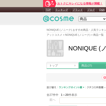
おトクにキレイになる情報が満載！
TOP
ランキング
ブランド
ブログ
Q&A
NONIQUE (ノニーク) おすすめ商品・人気ランキ
アットコスメ
>
NONIQUE (ノニーク)
>
商品一覧
NONIQUE 
トップ
商品
(27)
全27件中
1～20
件表示
前へ