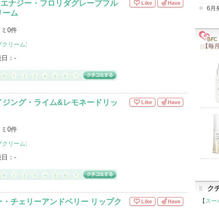
&エナジー・フロリダグレープフル
Like
Have
6月
リーム
ミ0件
プクリーム
]
【毎月
売日：
-
イジング・ライム&レモネードリッ
Like
Have
ミ0件
プクリーム
]
売日：
-
ク
ー・チェリーアンドベリー リップク
【
スー
Like
Have