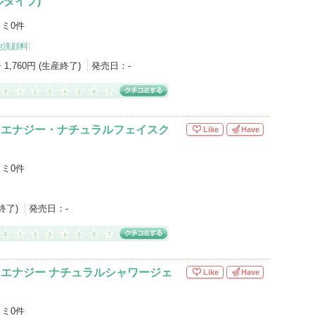
タイプ)
ミ0件
他洗顔料
]
・1,760円 (生産終了)
発売日：
-
&エナジー・ナチュラルフェイスク
Like
Have
ミ0件
産終了)
発売日：
-
&エナジー ナチュラルシャワージェ
Like
Have
ミ0件