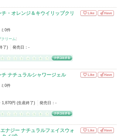
ンチ・オレンジ＆キウイリップクリ
Like
Have
ミ0件
プクリーム
]
産終了)
発売日：
-
ンチ ナチュラルシャワージェル
Like
Have
ミ0件
・1,870円 (生産終了)
発売日：
-
&エナジー ナチュラルフェイスウォ
Like
Have