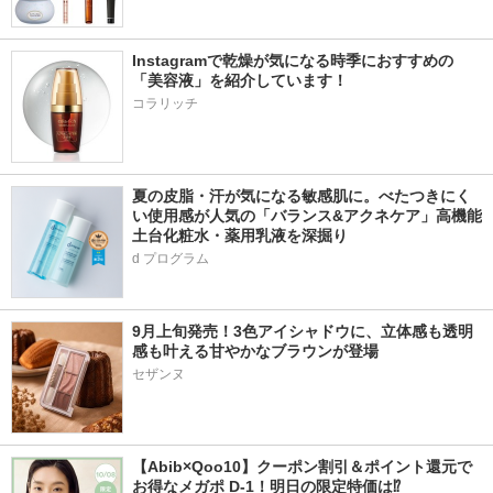
Instagramで乾燥が気になる時季におすすめの
「美容液」を紹介しています！ 
コラリッチ
夏の皮脂・汗が気になる敏感肌に。べたつきにく
い使用感が人気の「バランス&アクネケア」高機能
土台化粧水・薬用乳液を深掘り
d プログラム
9月上旬発売！3色アイシャドウに、立体感も透明
感も叶える甘やかなブラウンが登場
【Abib×Qoo10】クーポン割引＆ポイント還元で
お得なメガポ D-1！明日の限定特価は⁉