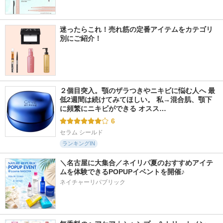
迷ったらこれ！売れ筋の定番アイテムをカテゴリ
別にご紹介！
２個目突入。顎のザラつきやニキビに悩む人へ 最
低2週間は続けてみてほしい。 私→混合肌、顎下
に頻繁にニキビができる オスス…
6
セラム シールド
ランキングIN
＼名古屋に大集合／ネイリパ夏のおすすめアイテ
ムを体験できるPOPUPイベントを開催♪
ネイチャーリパブリック