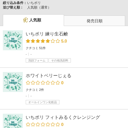
絞り込み条件：
いちポリ
並び替え順：
人気順（通常）
人気順
発売日順
いちポリ 練り生石鹸
5.0
クチコミ 51件
-
-
洗顔フォーム
その他洗顔料
ホワイトベリーじぇる
0
クチコミ 2件
-
-
オールインワン化粧品
いちポリ フィトみるくクレンジング
0