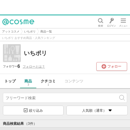
@cosme
アットコスメ
いちポリ
商品一覧
いちポリ おすすめ商品・人気ランキング
いちポリ
6
フォロー
フォローとは？
フォロワー
トップ
商品
クチコミ
コンテンツ
3
1
絞り込み
人気順（通常）
商品検索結果
（3件）