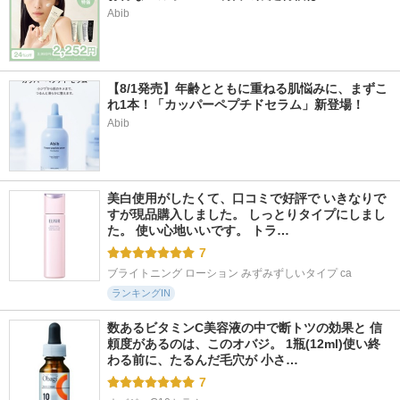
Abib
【8/1発売】年齢とともに重ねる肌悩みに、まずこ
れ1本！「カッパーペプチドセラム」新登場！
Abib
美白使用がしたくて、口コミで好評で いきなりで
すが現品購入しました。 しっとりタイプにしまし
た。 使い心地いいです。 トラ…
7
ブライトニング ローション みずみずしいタイプ ca
ランキングIN
数あるビタミンC美容液の中で断トツの効果と 信
頼度があるのは、このオバジ。 1瓶(12ml)使い終
わる前に、たるんだ毛穴が 小さ…
7