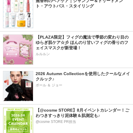
無香料のヘアケア｜シャンプー＆トリートメン
ト・アウトバス・スタイリング
【PLAZA限定】フィグの魔法で季節の変わり目の
ゆらぎ肌ケア☆彡 ほんのり甘いフィグの香りのフ
ェイスマスクが新登場！
ルルルン
2026 Autumn Collectionを使用したクールなメイ
クルック♪
ポール ＆ ジョー
【@cosme STORE】8月イベントカレンダー！ご
わつきすっきり泥体験＆肌測定も♪
@cosme STORE PR担当