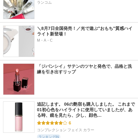
ランコム
＼8月7日全国発売！／光で遊ぶ”おもち”質感ハイ
ライト新登場！
M・A・C
「ジバンシイ」サテンのツヤと発色で、品格と洗
練を引き出すリップ
追記します。 06の艶宿も購入しました。 これまで
01初心色をハイライトに使用していましたが、あ
る時、鏡を見たら、少し、顔色…
6
コンプレクション フェイス カラー
ランキングIN