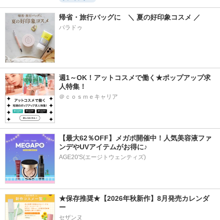
帰省・旅行バッグに　＼ 夏の好印象コスメ ／
パラドゥ
週1～OK！アットコスメで働く★ポップアップ求
人特集！
＠ｃｏｓｍｅキャリア
【最大62％OFF】メガポ開催中！人気美容液ファ
ンデやUVアイテムがお得に♪
AGE20'S(エージトウェンティズ)
★保存推奨★【2026年秋新作】8月発売カレンダ
ー
セザンヌ