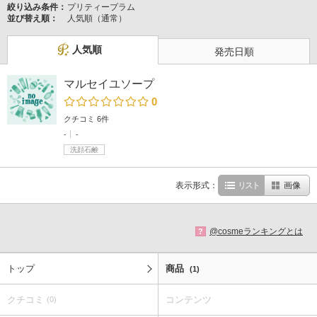
絞り込み条件：
プリティープラム
並び替え順：
人気順（通常）
人気順
発売日順
マルセイユソープ
0
クチコミ 6件
-
-
洗顔石鹸
表示形式：
リスト
画像
@cosmeランキングとは
?
トップ
商品
(1)
クチコミ
コンテンツ
(0)