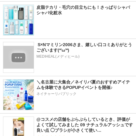
皮脂テカリ・毛穴の目立ちにも！さっぱりシャバ
シャバ化粧水
 S×Nマミリン2006さま、嬉しい口コミありがとう
ございます(*'ω'*)
MEDIHEAL(メディヒール)
＼名古屋に大集合／ネイリパ夏のおすすめアイテ
ムを体験できるPOPUPイベントを開催♪
ネイチャーリパブリック
@コスメの店舗をぶらぶらしているとき、評価が
よくて試してみました 09 ナチュラルアッシュです 
良い点 ◯ブラシが小さくて使い…