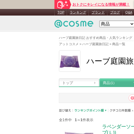
おトクにキレイになる情報が満載！
TOP
ランキング
ブランド
ブログ
Q&A
ハーブ庭園旅日記 おすすめ商品・人気ランキング
アットコスメ
>
ハーブ庭園旅日記
>
商品一覧
ハーブ庭園旅
トップ
商品
(1)
全1件中
1～1
件表示
ラベンダーソー
プ(Ｌ))