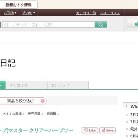
新着おトク情報
お買物
その他
カテゴリ一覧
ベストコスメ
日記
クチコミ
コンテンツ
(0)
Wha
7月
7月
紫外
プ(マスター クリアーハーブソー
Like
Have
6月