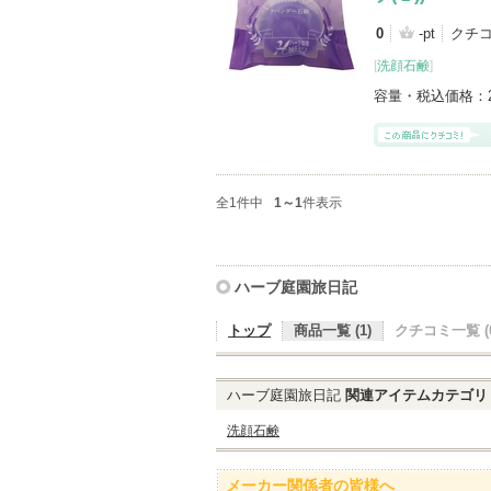
0
-pt
クチ
[
洗顔石鹸
]
容量・税込価格：
全1件中
1～1
件表示
ハーブ庭園旅日記
トップ
商品一覧 (1)
クチコミ一覧 (0
ハーブ庭園旅日記
関連アイテムカテゴリ
洗顔石鹸
メーカー関係者の皆様へ