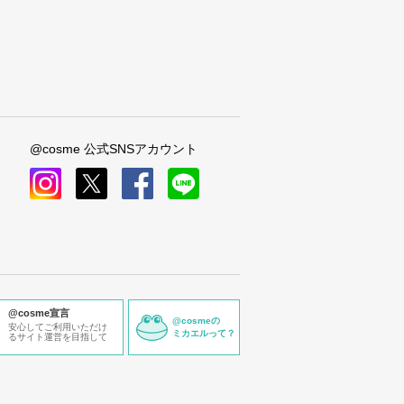
@cosme 公式SNSアカウント
instagram
x
facebook
line
@cosme宣言
@cosmeの
安心してご利用いただけ
ミカエルって？
るサイト運営を目指して