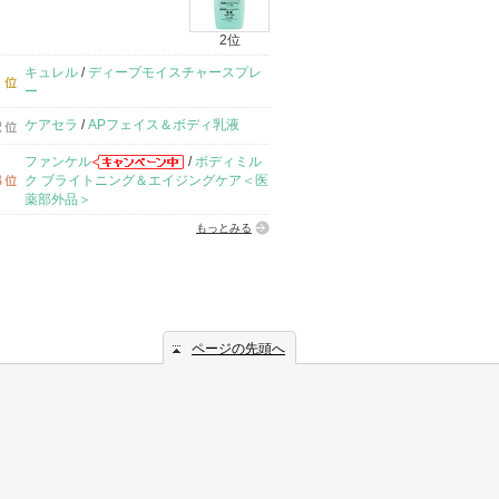
2位
キュレル
/
ディープモイスチャースプレ
ー
ケアセラ
/
APフェイス＆ボディ乳液
ファンケル
/
ボディミル
ク ブライトニング＆エイジングケア＜医
薬部外品＞
もっとみる
ページの先頭へ