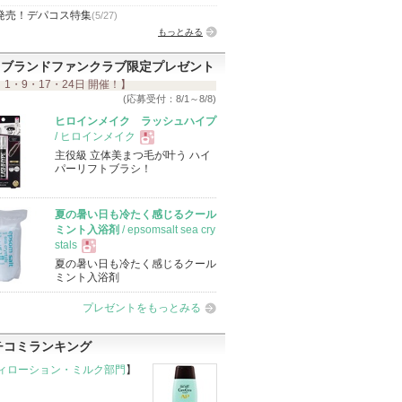
発売！デパコス特集
(5/27)
もっとみる
ブランドファンクラブ限定プレゼント
 1・9・17・24日 開催！】
(応募受付：8/1～8/8)
ヒロインメイク ラッシュハイプ
/ ヒロインメイク
主役級 立体美まつ毛が叶う ハイ
現
パーリフトブラシ！
品
夏の暑い日も冷たく感じるクール
ミント入浴剤
/ epsomsalt sea cry
stals
夏の暑い日も冷たく感じるクール
現
ミント入浴剤
プレゼントをもっとみる
品
チコミランキング
ィローション・ミルク部門
】