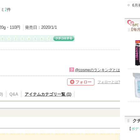
6月
コミ
2
件
20g・110円
発売日：
2020/1/1
【毎月
?
@cosmeのランキングとは
フォロー
フォローとは?
)
Q&A
アイテムカテゴリ一覧 (1)
ク
【
ボデ