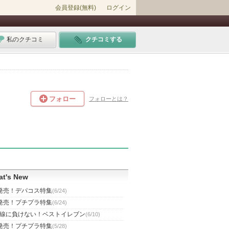
会員登録(無料)
ログイン
私のクチコミ
クチコミする
フォロー
フォローとは？
t's New
発売！デパコス特集
(6/24)
発売！プチプラ特集
(6/24)
線に負けない！ベストイレブン
(6/10)
発売！プチプラ特集
(5/28)