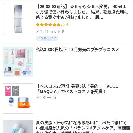
【26.08.03追記】 ☆５から☆６へ変更。 40ml１
ヶ月強で使い終わりました。 結果、朝起きた時に
感じる黄ぐすみが抜けました。 肌…
6
メラノショット Ｐ
ランキングIN
税込3,300円以下！8月発売のプチプラコスメ
【ベスコス27冠*】美容3誌「美的」「VOCE」
「MAQUIA」でベストコスメを受賞！
ドクターケイ
夏の皮脂・汗が気になる敏感肌に。べたつきにく
い使用感が人気の「バランス&アクネケア」高機能