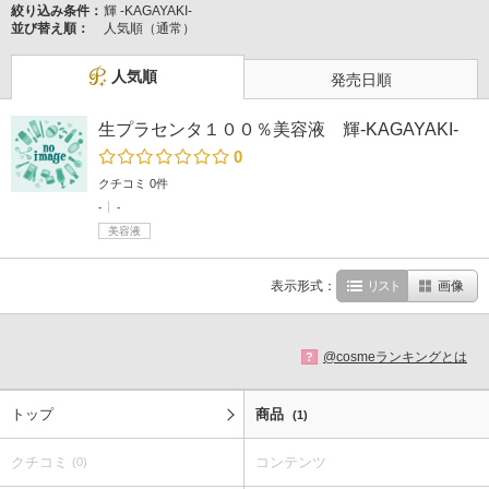
絞り込み条件：
輝 -KAGAYAKI-
並び替え順：
人気順（通常）
人気順
発売日順
生プラセンタ１００％美容液 輝-KAGAYAKI-
0
クチコミ 0件
-
-
美容液
表示形式：
リスト
画像
@cosmeランキングとは
?
トップ
商品
(1)
クチコミ
コンテンツ
(0)