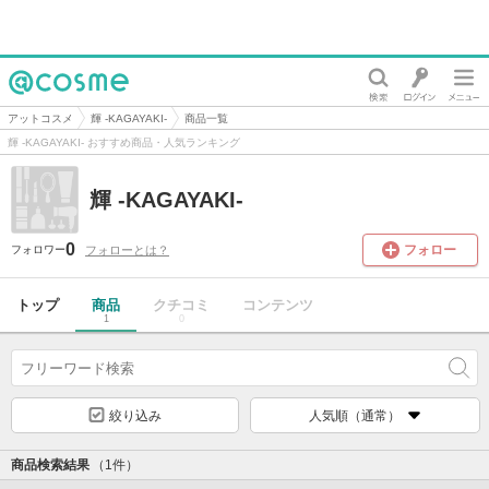
@cosme
アットコスメ
輝 -KAGAYAKI-
商品一覧
輝 -KAGAYAKI- おすすめ商品・人気ランキング
輝 -KAGAYAKI-
0
フォロー
フォローとは？
フォロワー
トップ
商品
クチコミ
コンテンツ
1
0
絞り込み
人気順（通常）
商品検索結果
（1件）