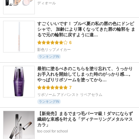
ディオール
すごくいいです！ ブルベ夏の私の唇の色にドンピ
シャで、 加齢により薄くなってきた唇の輪郭を ま
るで元の輪郭に戻すように違…
6
影色リップメイカー
ランキングIN
最初に塗るべきのこちらを塗り忘れて、うっかり
お手入れを開始してしまった時のがっかり感…。
やっぱりリポソームを塗ってから…
7
リポソーム アドバンスト リペアセラム
ランキングIN
【新発売】まるでまつ毛パーマ級！ダマにならず
繊細な束感を叶える「ディテーリングメタルマス
カラ」
too cool for school