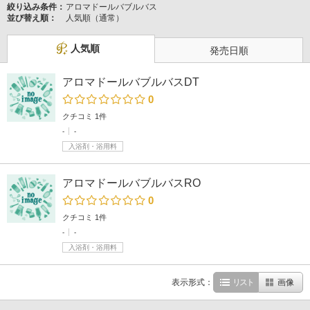
絞り込み条件：
アロマドールバブルバス
並び替え順：
人気順（通常）
人気順
発売日順
アロマドールバブルバスDT
0
クチコミ 1件
-
-
入浴剤・浴用料
アロマドールバブルバスRO
0
クチコミ 1件
-
-
入浴剤・浴用料
表示形式：
リスト
画像