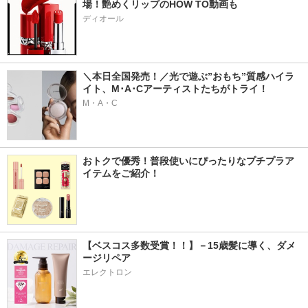
場！艶めくリップのHOW TO動画も
ディオール
＼本日全国発売！／光で遊ぶ”おもち”質感ハイラ
イト、M･A･Cアーティストたちがトライ！
M・A・C
おトクで優秀！普段使いにぴったりなプチプラア
イテムをご紹介！
【ベスコス多数受賞！！】－15歳髪に導く、ダメ
ージリペア
エレクトロン