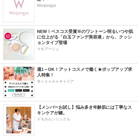
Wonjungyo
NEW！ベスコス受賞※のワントーン明るいつや肌
に仕上がる「白玉ファンデ美容液」から、クッシ
ョンタイプ登場
マキアージュ
週1～OK！アットコスメで働く★ポップアップ求
人特集！
＠ｃｏｓｍｅキャリア
【メンバーお試し】悩み多き年齢肌には丁寧なス
キンケアが鍵。
ドモホルンリンクル