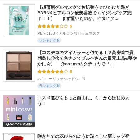
【超薄膜ゲルマスクでお肌整う☆ひたひた過ぎ
PDRN&ヒアルロン酸美容液でエイジングケア完
了！！】  　まず驚いたのが、ヒタヒタ…
5
PDRN100ヒアルロン酸セラムマスク
ランキングIN
【コスデコのアイカラーと似てる！？高密着で質
感良し◎捨て色ナシでブルベさんの目元上品&華や
かに☆】 　@cosmeのクチコミで『…
6
スキニーリッチシャドウ　N
ランキングIN
コスメ選びをもっと自由に。ミニからはじめよ
う！
咲きたての花びらのように瑞々しい新リップ登