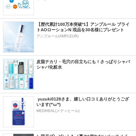
【歴代累計100万本突破*1】アンプルール ブライ
トAOローションN 現品を30名様にプレゼント
アンプルール(AMPLEUR)
皮脂テカリ・毛穴の目立ちにも！さっぱりシャバ
シャバ化粧水
 yuzuki0128さま、嬉しい口コミありがとうござ
います(*'ω'*)
MEDIHEAL(メディヒール)