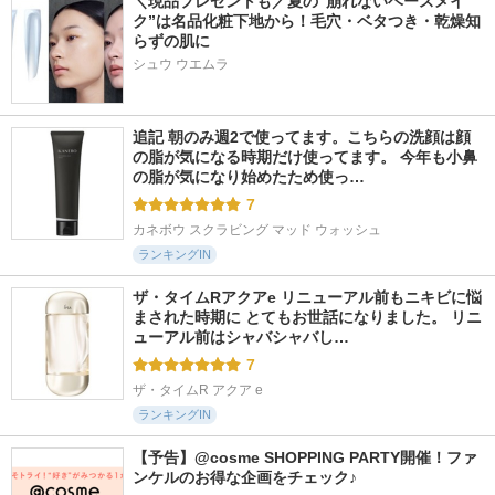
＼現品プレゼントも／夏の“崩れないベースメイ
ク”は名品化粧下地から！毛穴・ベタつき・乾燥知
らずの肌に
シュウ ウエムラ
追記 朝のみ週2で使ってます。こちらの洗顔は顔
の脂が気になる時期だけ使ってます。 今年も小鼻
の脂が気になり始めたため使っ…
7
カネボウ スクラビング マッド ウォッシュ
ランキングIN
ザ・タイムRアクアe リニューアル前もニキビに悩
まされた時期に とてもお世話になりました。 リニ
ューアル前はシャバシャバし…
7
ザ・タイムR アクア e
ランキングIN
【予告】@cosme SHOPPING PARTY開催！ファ
ンケルのお得な企画をチェック♪