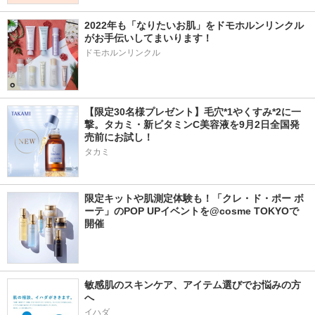
2022年も「なりたいお肌」をドモホルンリンクル
がお手伝いしてまいります！
ドモホルンリンクル
【限定30名様プレゼント】毛穴*1やくすみ*2に一
撃。タカミ・新ビタミンC美容液を9月2日全国発
売前にお試し！
タカミ
限定キットや肌測定体験も！「クレ・ド・ポー ボ
ーテ」のPOP UPイベントを@cosme TOKYOで
開催
敏感肌のスキンケア、アイテム選びでお悩みの方
へ
イハダ