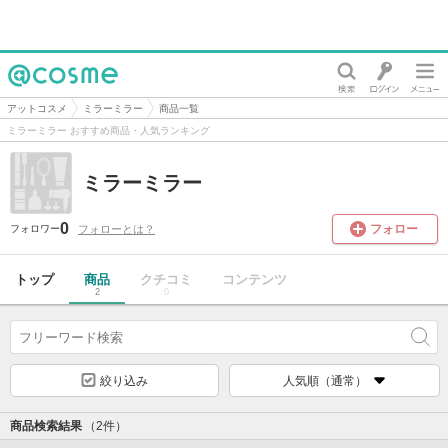
@cosme
アットコスメ
ミラーミラー
商品一覧
ミラーミラー おすすめ商品・人気ランキング
ミラーミラー
0
フォロー
フォローとは？
フォロワー
トップ
商品
クチコミ
コンテンツ
2
0
絞り込み
人気順（通常）
商品検索結果
（2件）