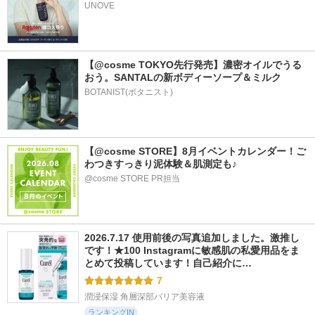
UNOVE
【@cosme TOKYO先行発売】濃密オイルでうる
おう。SANTALの新ボディーソープ＆ミルク
BOTANIST(ボタニスト)
【@cosme STORE】8月イベントカレンダー！ご
わつきすっきり泥体験＆肌測定も♪
@cosme STORE PR担当
2026.7.17 使用前後の写真追加しました。激推し
です！★100 Instagramに敏感肌の私愛用品をま
とめて投稿しています！自己紹介に…
7
潤浸保湿 角層深部バリア美容液
ランキングIN