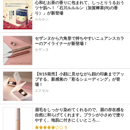
心和むお茶の香りに包まれて、しっとりうるおう
ツヤ肌へ！「石川ルルルン（加賀棒茶(R)の香
り）」が新登場
セザンヌから六角形で持ちやすいニュアンスカラ
ーのアイライナーが新登場！
セザンヌ
【9/15発売】小顔に見せながら顔の印象までアッ
プする、新感覚の「彩るシェーディング」が登
場！
エクセル
眉毛をしっかり染めてくれるので、眉の存在感を
自然に和らげてくれます。ブラシが小さめで塗り
やすく、地肌に付きにくいところ…
5