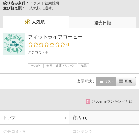
絞り込み条件：
トラスト健康総研
並び替え順：
人気順（通常）
人気順
発売日順
フィットライフコーヒー
0
クチコミ 7件
-
-
その他
美容・健康ドリンク
食品
表示形式：
リスト
画像
@cosmeランキングとは
?
トップ
商品
(1)
クチコミ
コンテンツ
(0)