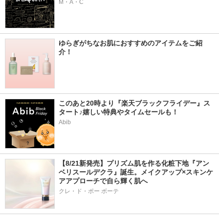
M・A・C
ゆらぎがちなお肌におすすめのアイテムをご紹
介！
このあと20時より『楽天ブラックフライデー』ス
タート♪嬉しい特典やタイムセールも！
Abib
【8/21新発売】プリズム肌を作る化粧下地『アン
ベリスールデクラ』誕生。メイクアップ×スキンケ
アアプローチで自ら輝く肌へ
クレ・ド・ポー ボーテ