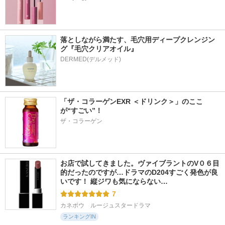
落としながら満たす、毛穴用ディープクレンジン
グ『毛穴クリアオイル』
「ザ・コラーゲンEXR ＜ドリンク＞」のここ
が“すごい”！
ザ・コラーゲン
お店で試してきました。ヴァイブラントのV０６目
的だったのですが…ドラマのD204すごく発色が良
いです！ 縦ジワも気にならない…
7
カネボウ　ルージュスタードラマ
ランキングIN