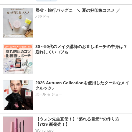
帰省・旅行バッグに　＼ 夏の好印象コスメ ／
パラドゥ
30～50代のメイク講師のお直しポーチの中身は？
崩れにくいコツも
2026 Autumn Collectionを使用したクールなメイ
クルック♪
ポール ＆ ジョー
【ウォン先生直伝！】"盛れる目元"*の作り方
【7/29 新発売！】
Wonjungyo