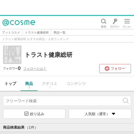
@cosme
アットコスメ
トラスト健康総研
商品一覧
トラスト健康総研 おすすめ商品・人気ランキング
トラスト健康総研
0
フォロー
フォローとは？
フォロワー
トップ
商品
クチコミ
コンテンツ
1
0
絞り込み
人気順（通常）
商品検索結果
（1件）