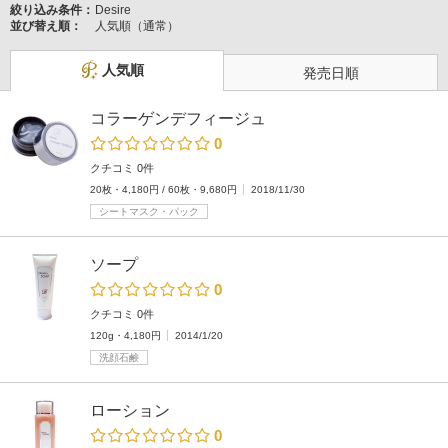
絞り込み条件：
Desire
並び替え順：
人気順（通常）
人気順
発売日順
コラーゲンデフィージュ
0
クチコミ 0件
20枚・4,180円 / 60枚・9,680円
2018/11/30
シートマスク・パック
ソープ
0
クチコミ 0件
120g・4,180円
2014/1/20
洗顔石鹸
ローション
0