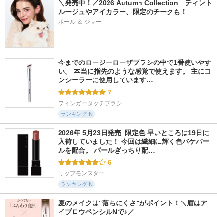
＼発売中！／2026 Autumn Collection　ティント
ルージュやアイカラー、限定のチークも！
ポール ＆ ジョー
今までのロージーローザブラシの中で1番使いやす
い。 本当に指先のような感覚で使えます。 主にコ
ンシーラーに使用しています…
7
フィンガータッチブラシ
ランキングIN
2026年 5月23日発売  限定色 早いところは19日に
入荷していました！ 今回は繊細に輝く色バケパー
ルを配合。 パールぎっちり配…
6
リップモンスター
ランキングIN
夏のメイクは“落ちにくさ”がポイント！＼眉はア
イブロウペンシルNで♪／