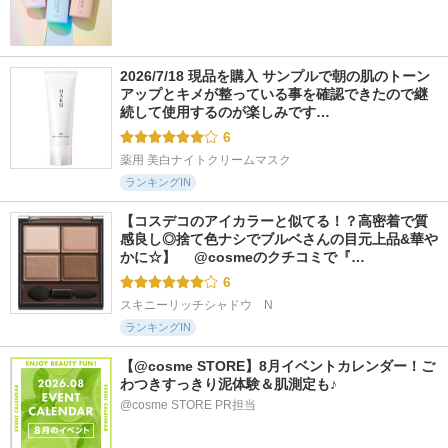
2026/7/18 現品を購入 サンプルで朝の肌のトーン
アップとキメが整っている事を確認できたので継
続して使用するのが楽しみです…
6
薬用 美白ナイトクリームマスク
ランキングIN
【コスデコのアイカラーと似てる！？高密着で質
感良し◎捨て色ナシでブルベさんの目元上品&華や
かに☆】 　@cosmeのクチコミで『…
6
スキニーリッチシャドウ　N
ランキングIN
【@cosme STORE】8月イベントカレンダー！ご
わつきすっきり泥体験＆肌測定も♪
@cosme STORE PR担当