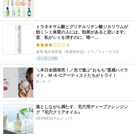
トラネキサム酸とグリチルリチン酸ジカリウムが
効くシミ体質の人には、効果があると思います。 
昔、私がシミを消すのに、唯一…
4
薬用 美白美容液（医薬部外品）メラノフォーカスIV
ランキングIN
＼本日全国発売！／光で遊ぶ”おもち”質感ハイラ
イト、M･A･Cアーティストたちがトライ！
M・A・C
落としながら満たす、毛穴用ディープクレンジン
グ『毛穴クリアオイル』