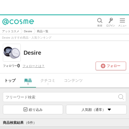
@cosme
アットコスメ
Desire
商品一覧
Desire おすすめ商品・人気ランキング
Desire
0
フォロー
フォローとは？
フォロワー
トップ
商品
クチコミ
コンテンツ
6
0
絞り込み
人気順（通常）
商品検索結果
（6件）