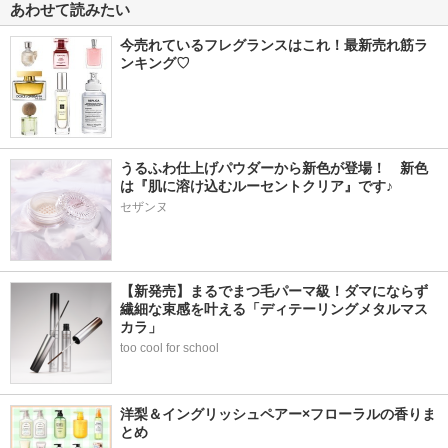
あわせて読みたい
今売れているフレグランスはこれ！最新売れ筋ラ
ンキング♡
うるふわ仕上げパウダーから新色が登場！　新色
は『肌に溶け込むルーセントクリア』です♪
セザンヌ
【新発売】まるでまつ毛パーマ級！ダマにならず
繊細な束感を叶える「ディテーリングメタルマス
カラ」
too cool for school
洋梨＆イングリッシュペアー×フローラルの香りま
とめ