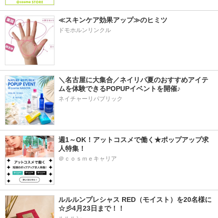
≪スキンケア効果アップ≫のヒミツ
ドモホルンリンクル
＼名古屋に大集合／ネイリパ夏のおすすめアイテ
ムを体験できるPOPUPイベントを開催♪
ネイチャーリパブリック
週1～OK！アットコスメで働く★ポップアップ求
人特集！
＠ｃｏｓｍｅキャリア
ルルルンプレシャス RED（モイスト）を20名様に
☆彡4月23日まで！！