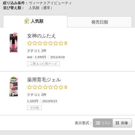
絞り込み条件：
ヴィーナスアイビューティ
並び替え順：
人気順（通常）
人気順
発売日順
女神のふたえ
0
クチコミ 1件
4ml・1,650円
2011/4/19
二重まぶた用グッズ
薬用育毛ジェル
0
クチコミ 2件
1,320円
2013/5/13
その他
表示形式：
リスト
画像