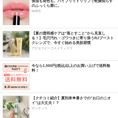
保湿も発色も。ハイブリッドリップで乾燥知らず
のふっくら唇に。
NARS
【夏の透明感ケアは“落とすこと”から見直し
を！】毛穴汚れ・ゴワつきに寄り添うRJブースト
クレンズで、今すぐ始める美肌習慣
アピセラピーコスメティクス
今なら1,500円(税込)以上のお買い上げで送料無
料！
【クチコミ紹介】夏到来☀暑さでの”お口のニオ
イ”は大丈夫！？
デンティス