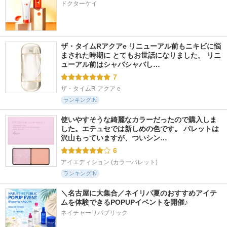
ドクターケイ
ザ・タイムRアクアe リニューアル前もニキビに悩
まされた時期に とてもお世話になりました。 リニ
ューアル前はシャバシャバし…
7
ザ・タイムR アクア e
ランキングIN
使いやすそうな綺麗なカラーだったので購入しま
した。エテュセでは新しめの色です。 パレットは
沢山もっていますが、ついシン…
6
アイエディション (カラーパレット)
ランキングIN
＼名古屋に大集合／ネイリパ夏のおすすめアイテ
ムを体験できるPOPUPイベントを開催♪
ネイチャーリパブリック