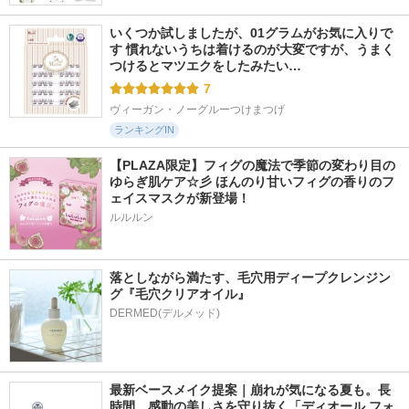
いくつか試しましたが、01グラムがお気に入りで
す 慣れないうちは着けるのが大変ですが、うまく
つけるとマツエクをしたみたい…
7
ヴィーガン・ノーグルーつけまつげ
ランキングIN
【PLAZA限定】フィグの魔法で季節の変わり目の
ゆらぎ肌ケア☆彡 ほんのり甘いフィグの香りのフ
ェイスマスクが新登場！
ルルルン
落としながら満たす、毛穴用ディープクレンジン
グ『毛穴クリアオイル』
最新ベースメイク提案｜崩れが気になる夏も。長
時間、感動の美しさを守り抜く「ディオール フォ