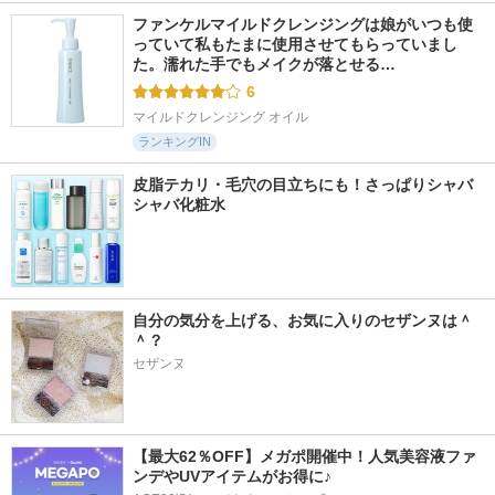
ファンケルマイルドクレンジングは娘がいつも使
っていて私もたまに使用させてもらっていまし
た。濡れた手でもメイクが落とせる…
6
マイルドクレンジング オイル
ランキングIN
皮脂テカリ・毛穴の目立ちにも！さっぱりシャバ
シャバ化粧水
自分の気分を上げる、お気に入りのセザンヌは＾
＾？
セザンヌ
【最大62％OFF】メガポ開催中！人気美容液ファ
ンデやUVアイテムがお得に♪