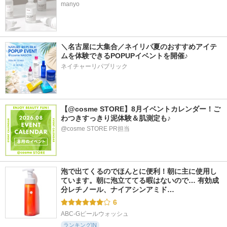
manyo
＼名古屋に大集合／ネイリパ夏のおすすめアイテ
ムを体験できるPOPUPイベントを開催♪
ネイチャーリパブリック
【@cosme STORE】8月イベントカレンダー！ご
わつきすっきり泥体験＆肌測定も♪
@cosme STORE PR担当
泡で出てくるのでほんとに便利！朝に主に使用し
ています。朝に泡立ててる暇はないので… 有効成
分レチノール、ナイアシンアミド…
6
ABC-Gピールウォッシュ
ランキングIN