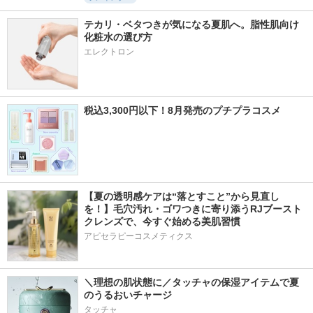
テカリ・ベタつきが気になる夏肌へ。脂性肌向け
化粧水の選び方
エレクトロン
税込3,300円以下！8月発売のプチプラコスメ
【夏の透明感ケアは“落とすこと”から見直し
を！】毛穴汚れ・ゴワつきに寄り添うRJブースト
クレンズで、今すぐ始める美肌習慣
アピセラピーコスメティクス
＼理想の肌状態に／タッチャの保湿アイテムで夏
のうるおいチャージ
タッチャ