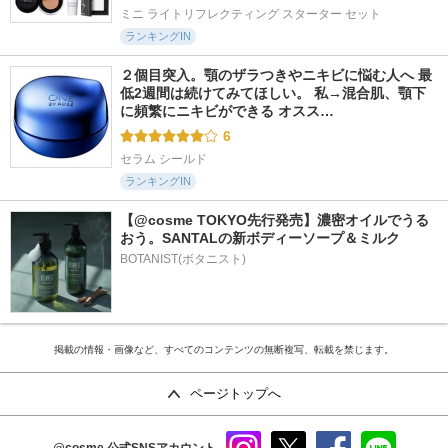
ミニ ライトリフレクティング スターター セット
ランキングIN
２個目突入。顎のザラつきやニキビに悩む人へ 最
低2週間は続けてみてほしい。 私→混合肌、顎下
に頻繁にニキビができる オスス…
6
セラム シールド
ランキングIN
【@cosme TOKYO先行発売】濃密オイルでうる
おう。SANTALの新ボディーソープ＆ミルク
BOTANIST(ボタニスト)
掲載の情報・画像など、すべてのコンテンツの無断複写、転載を禁じます。
ページトップへ