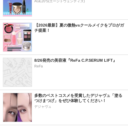
AGE20'S(エージトウェンティズ)
【2026最新】夏の微熱vsクールメイクをプロがガ
チ提案！
8/26発売の美容液『ReFa C.P.SERUM LIFT』
ReFa
多数のベストコスメを受賞したデジャヴュ「塗る
つけまつげ」をぜひ体験してください！
デジャヴュ