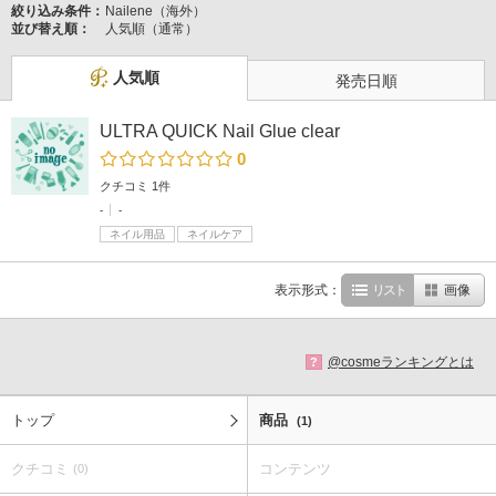
絞り込み条件：
Nailene（海外）
並び替え順：
人気順（通常）
人気順
発売日順
ULTRA QUICK Nail Glue clear
0
クチコミ 1件
-
-
ネイル用品
ネイルケア
表示形式：
リスト
画像
@cosmeランキングとは
?
トップ
商品
(1)
クチコミ
コンテンツ
(0)