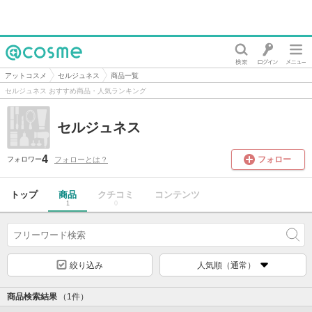
@cosme
アットコスメ
セルジュネス
商品一覧
セルジュネス おすすめ商品・人気ランキング
セルジュネス
4
フォロー
フォローとは？
フォロワー
トップ
商品
クチコミ
コンテンツ
1
0
絞り込み
人気順（通常）
商品検索結果
（1件）