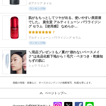
ポアクリア オイル
ランキングIN
肌がもちっとしてツヤが出る、使いやすい美容液
でした。 資生堂 アルティミューン パワライジン
グ セラム 【使用感】 なめらか…
7
アルティミューン パワライジング セラム
ランキングIN
＼現品プレゼントも／夏の“崩れないベースメイ
ク”は名品化粧下地から！毛穴・ベタつき・乾燥知
らずの肌に
シュウ ウエムラ
掲載の情報・画像など、すべてのコンテンツの無断複写、転載を禁じます。
ページトップへ