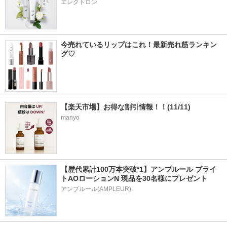
エレクトロン
今売れているリップはこれ！最新売れ筋ランキン
グ♡
【楽天市場】お得な割引情報！！(11/11)
manyo
【歴代累計100万本突破*1】アンプルール ブライ
トAOローションN 現品を30名様にプレゼント
アンプルール(AMPLEUR)