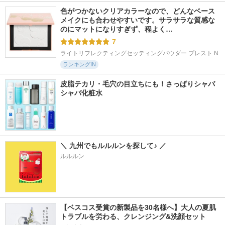
色がつかないクリアカラーなので、どんなベース
メイクにも合わせやすいです。サラサラな質感な
のにマットになりすぎず、程よく…
7
ライトリフレクティングセッティングパウダー プレスト N
ランキングIN
皮脂テカリ・毛穴の目立ちにも！さっぱりシャバ
シャバ化粧水
＼ 九州でもルルルンを探して♪ ／
ルルルン
【ベスコス受賞の新製品を30名様へ】大人の夏肌
トラブルを労わる、クレンジング&洗顔セット