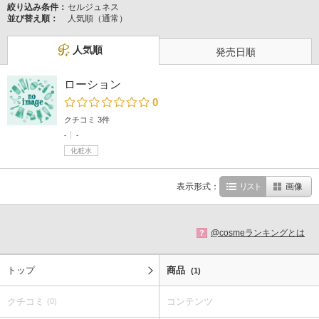
絞り込み条件：
セルジュネス
並び替え順：
人気順（通常）
人気順
発売日順
ローション
0
クチコミ 3件
-
-
化粧水
表示形式：
リスト
画像
@cosmeランキングとは
?
トップ
商品
(1)
クチコミ
コンテンツ
(0)