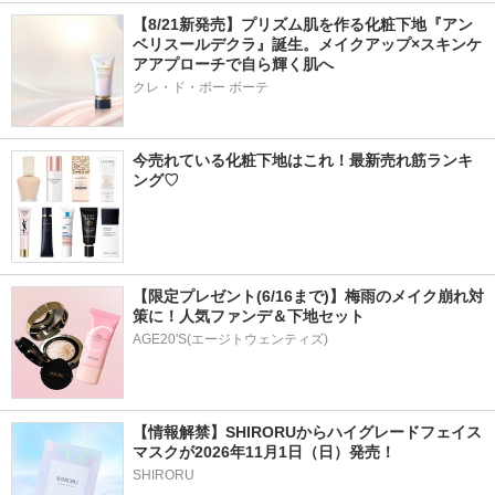
【8/21新発売】プリズム肌を作る化粧下地『アン
ベリスールデクラ』誕生。メイクアップ×スキンケ
アアプローチで自ら輝く肌へ
クレ・ド・ポー ボーテ
今売れている化粧下地はこれ！最新売れ筋ランキ
ング♡
【限定プレゼント(6/16まで)】梅雨のメイク崩れ対
策に！人気ファンデ＆下地セット
AGE20'S(エージトウェンティズ)
【情報解禁】SHIRORUからハイグレードフェイス
マスクが2026年11月1日（日）発売！
SHIRORU