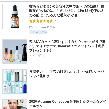
数あるビタミンC美容液の中で断トツの効果と 信
頼度があるのは、このオバジ。 1瓶(12ml)使い終
わる前に、たるんだ毛穴が 小さ…
7
オバジ　C10セラム
ランキングIN
髪のUVカットも忘れずに！なりたい仕上がりで選
ぶ、ディアボーテHIMAWARIのアウトバス【現品
プレゼントも】
ディアボーテ
皮脂テカリ・毛穴の目立ちにも！さっぱりシャバ
シャバ化粧水
2026 Autumn Collectionを使用したクールなメイ
クルック♪