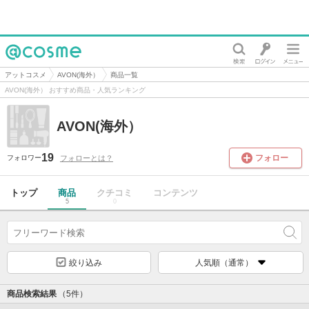
@cosme
アットコスメ
AVON(海外）
商品一覧
AVON(海外） おすすめ商品・人気ランキング
AVON(海外）
19
フォロー
フォローとは？
フォロワー
トップ
商品
クチコミ
コンテンツ
5
0
絞り込み
人気順（通常）
商品検索結果
（5件）