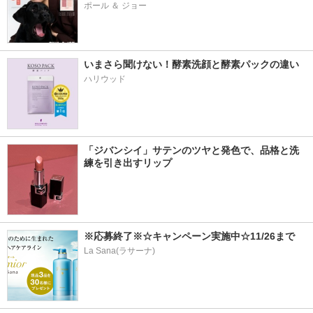
ポール ＆ ジョー
いまさら聞けない！酵素洗顔と酵素パックの違い
ハリウッド
「ジバンシイ」サテンのツヤと発色で、品格と洗
練を引き出すリップ
※応募終了※☆キャンペーン実施中☆11/26まで
La Sana(ラサーナ)