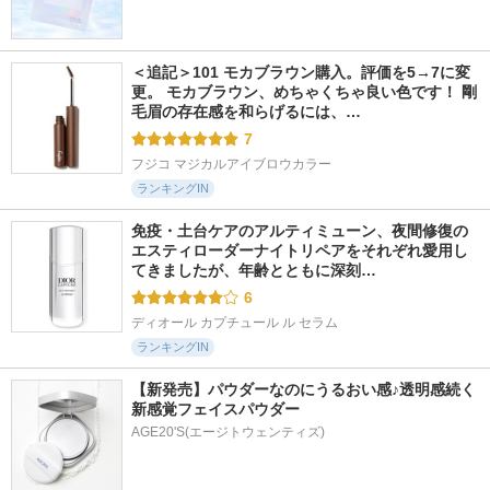
＜追記＞101 モカブラウン購入。評価を5→7に変
更。 モカブラウン、めちゃくちゃ良い色です！ 剛
毛眉の存在感を和らげるには、…
7
フジコ マジカルアイブロウカラー
ランキングIN
免疫・土台ケアのアルティミューン、夜間修復の
エスティローダーナイトリペアをそれぞれ愛用し
てきましたが、年齢とともに深刻…
6
ディオール カプチュール ル セラム
ランキングIN
【新発売】パウダーなのにうるおい感♪透明感続く
新感覚フェイスパウダー
AGE20'S(エージトウェンティズ)