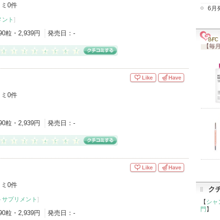
ミ0件
6月
メント
]
90粒・2,939円
発売日：
-
【毎月
Like
Have
ミ0件
90粒・2,939円
発売日：
-
Like
Have
ミ0件
ク
トサプリメント
]
【
シャ
門
】
90粒・2,939円
発売日：
-