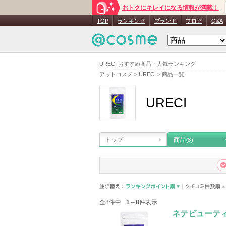
おトクにキレイになる情報が満載！
TOP
ランキング
ブランド
ブログ
Q&A
URECI おすすめ商品・人気ランキング
アットコスメ
>
URECI
>
商品一覧
URECI
トップ
商品
(8)
全8件中
1～8
件表示
ネテビューテ