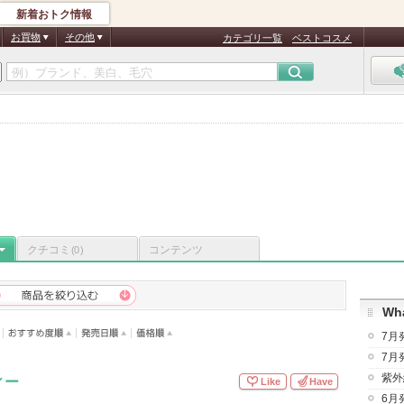
新着おトク情報
お買物
その他
カテゴリ一覧
ベストコスメ
クチコミ
コンテンツ
(0)
Wha
7月
7月
紫外
ィー
Like
Have
6月