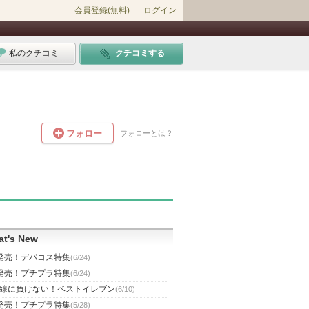
会員登録(無料)
ログイン
私のクチコミ
クチコミする
フォロー
フォローとは？
t's New
発売！デパコス特集
(6/24)
発売！プチプラ特集
(6/24)
線に負けない！ベストイレブン
(6/10)
発売！プチプラ特集
(5/28)