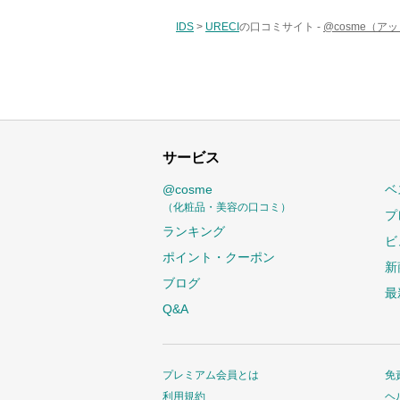
IDS
>
URECI
の口コミサイト -
@cosme（ア
サービス
@cosme
ベ
（化粧品・美容の口コミ）
プ
ランキング
ビ
ポイント・クーポン
新
ブログ
最
Q&A
プレミアム会員とは
免
利用規約
ヘ