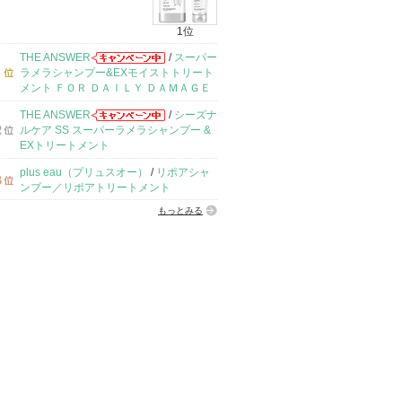
1位
THE ANSWER
/
スーパー
ラメラシャンプー&EXモイストトリート
メント ＦＯＲ ＤＡＩＬＹ ＤＡＭＡＧＥ
THE ANSWER
/
シーズナ
ルケア SS スーパーラメラシャンプー &
EXトリートメント
plus eau（プリュスオー）
/
リポアシャ
ンプー／リポアトリートメント
もっとみる