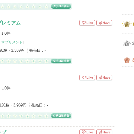
プレミアム
Like
Have
ミ0件
トサプリメント
]
90粒・3,359円
発売日：
-
Like
Have
ミ0件
120粒・3,989円
発売日：
-
ーブ
Like
Have