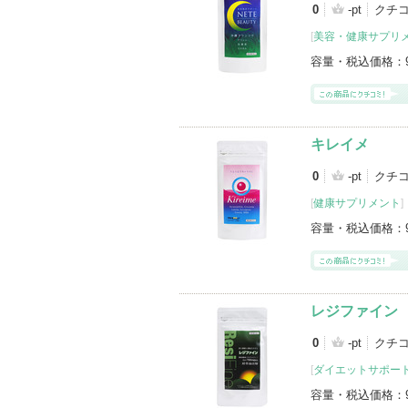
0
-pt
クチコ
[
美容・健康サプリ
容量・税込価格：
キレイメ
0
-pt
クチコ
[
健康サプリメント
]
容量・税込価格：
レジファイン
0
-pt
クチコ
[
ダイエットサポー
容量・税込価格：