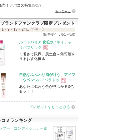
発売！デパコス特集
(5/27)
もっとみる
ブランドファンクラブ限定プレゼント
 1・9・17・24日 開催！】
(応募受付：8/1～8/8)
ルートバリア 化粧水
/ ネイチャー
リパブリック
＼暑さで限界／肌土台＝角質層を
現
うるおす化粧水
品
自然なふんわり眉が叶う、アイブ
ロウペンシル
/ パラドゥ
あなたに似合う色が見つかる3色
現
セット！
品
プレゼントをもっとみる
チコミランキング
ンプー・コンディショナー部