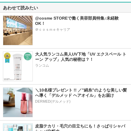
あわせて読みたい
@cosme STOREで働く美容部員特集♪未経験
OK！
＠ｃｏｓｍｅキャリア
大人気ランコム美人UV下地「UV エクスペール ト
ーン アップ」人気の秘密は？！
ランコム
＼10名様プレゼント !! ／”絹糸”のような美しい髪
へ導く「デルメッド ヘアオイル」をお届け
DERMED(デルメッド)
皮脂テカリ・毛穴の目立ちにも！さっぱりシャバ