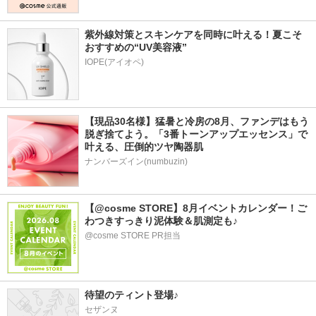
紫外線対策とスキンケアを同時に叶える！夏こそ
おすすめの“UV美容液”
IOPE(アイオペ)
【現品30名様】猛暑と冷房の8月、ファンデはもう
脱ぎ捨てよう。「3番トーンアップエッセンス」で
叶える、圧倒的ツヤ陶器肌
ナンバーズイン(numbuzin)
【@cosme STORE】8月イベントカレンダー！ご
わつきすっきり泥体験＆肌測定も♪
@cosme STORE PR担当
待望のティント登場♪
セザンヌ