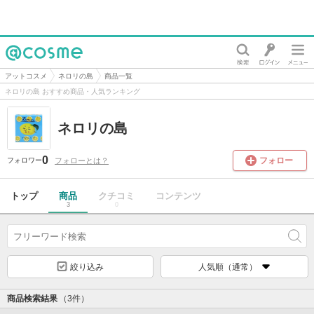
@cosme
アットコスメ
ネロリの島
商品一覧
ネロリの島 おすすめ商品・人気ランキング
ネロリの島
0
フォロー
フォローとは？
フォロワー
トップ
商品
クチコミ
コンテンツ
3
0
絞り込み
人気順（通常）
商品検索結果
（3件）