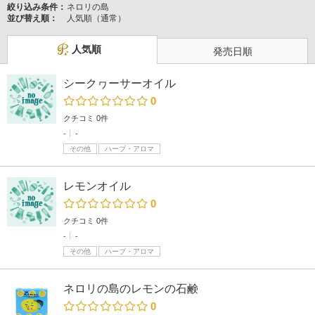
絞り込み条件：
ネロリの島
並び替え順：
人気順（通常）
人気順
発売日順
シークヮーサーオイル
0
クチコミ 0件
-
-
その他
ハーブ・アロマ
レモンオイル
0
クチコミ 0件
-
-
その他
ハーブ・アロマ
ネロリの島のレモンの石鹸
0