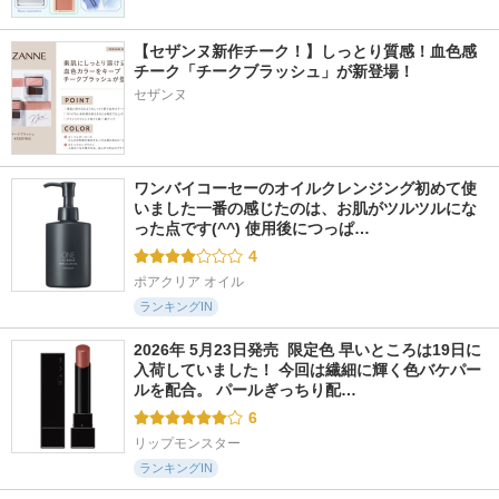
【セザンヌ新作チーク！】しっとり質感！血色感
チーク「チークブラッシュ」が新登場！
セザンヌ
ワンバイコーセーのオイルクレンジング初めて使
いました一番の感じたのは、お肌がツルツルにな
った点です(^^) 使用後につっぱ…
4
ポアクリア オイル
ランキングIN
2026年 5月23日発売  限定色 早いところは19日に
入荷していました！ 今回は繊細に輝く色バケパー
ルを配合。 パールぎっちり配…
6
リップモンスター
ランキングIN