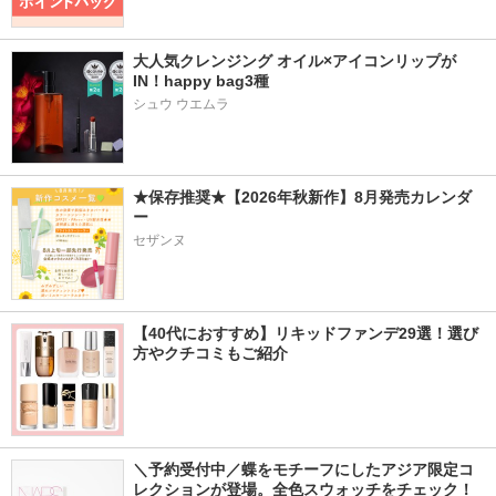
大人気クレンジング オイル×アイコンリップが
IN！happy bag3種
シュウ ウエムラ
★保存推奨★【2026年秋新作】8月発売カレンダ
ー
セザンヌ
【40代におすすめ】リキッドファンデ29選！選び
方やクチコミもご紹介
＼予約受付中／蝶をモチーフにしたアジア限定コ
レクションが登場。全色スウォッチをチェック！