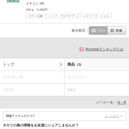
クチコミ 2件
100ｇ・2,090円
-
ボディ石鹸
ハーブ・アロマケア
ハンドソープ・ジェル
表示形式：
リスト
画像
@cosmeランキングとは
?
トップ
商品
(3)
クチコミ
コンテンツ
(0)
ブログ
Q&A
メーカー名：
H・R
関連アイテムカテゴリ
もっとみる
ネロリの島の情報をお友達にシェアしませんか？