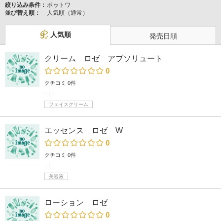
絞り込み条件：
ポゥトワ
並び替え順：
人気順（通常）
人気順
発売日順
クリーム ロゼ アブソリュート
0
クチコミ 0件
-
-
フェイスクリーム
エッセンス ロゼ W
0
クチコミ 0件
-
-
美容液
ローション ロゼ
0