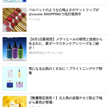
ベルベットのような心地よさのマットリップが
@cosme SHOPPINGで先行発売中
ランコム
【8月1日新発売】メディヒールの研究と技術から
生まれた、新ダーマスキンケアシリーズをご紹
介！
MEDIHEAL(メディヒール)
気になるお肌のくすみに！ブライトニングケア特
集
【数量限定発売！】大人気の皮脂テカリ防止下地
から新色が登場♪