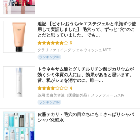
追記 【ビオレおうちdeエステジェルと半顔ずつ使
用して実証しました】 毛穴って、ずっと“穴”のこ
とだと思っていました。 でも…
6
クラリファイイング ジェルウォッシュ MED
ランキングIN
トラネキサム酸とグリチルリチン酸ジカリウムが
効くシミ体質の人には、効果があると思います。 
昔、私がシミを消すのに、唯一…
4
薬用 美白美容液（医薬部外品）メラノフォーカスIV
ランキングIN
皮脂テカリ・毛穴の目立ちにも！さっぱりシャバ
シャバ化粧水