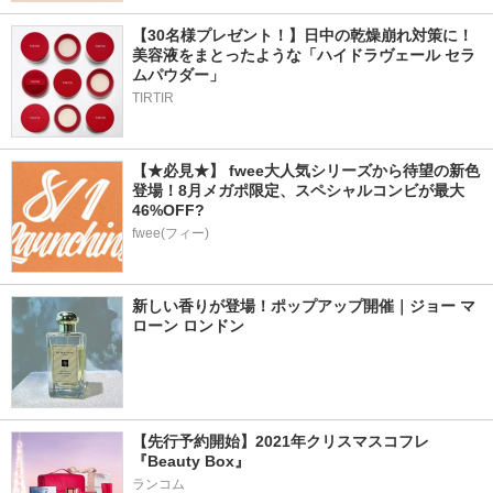
【30名様プレゼント！】日中の乾燥崩れ対策に！
美容液をまとったような「ハイドラヴェール セラ
ムパウダー」
TIRTIR
【★必見★】 fwee大人気シリーズから待望の新色
登場！8月メガポ限定、スペシャルコンビが最大
46%OFF?
fwee(フィー)
新しい香りが登場！ポップアップ開催｜ジョー マ
ローン ロンドン
【先行予約開始】2021年クリスマスコフレ
『Beauty Box』
ランコム