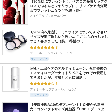
【30名様にプレゼント！】ベスコス受賞リップグ
ロスでぷるんとツヤリップに。リップケア成分配
合でフレッシュなツヤを纏う唇へ
メイクアップフォーエバー
★2026年5月追記　ミニサイズについて★ 小さい
サイズが出て欲しいと思い… ここにもめっちゃし
つこく書きました（笑） 待望のミ…
7
プードルトランスパラントｎ Ｍ
ランキングIN
免疫・土台ケアのアルティミューン、夜間修復の
エスティローダーナイトリペアをそれぞれ愛用し
てきましたが、年齢とともに深刻…
6
ディオール カプチュール ル セラム
ランキングIN
【美顔器現品10名様プレゼント】CNPから新発
売！コンパクトサイズ美顔器「CNP T ブースター 