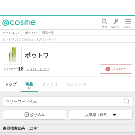
@cosme
アットコスメ
ポゥトワ
商品一覧
ポゥトワ おすすめ商品・人気ランキング
ポゥトワ
18
フォロー
フォローとは？
フォロワー
トップ
商品
クチコミ
コンテンツ
12
0
絞り込み
人気順（通常）
商品検索結果
（12件）